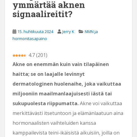
ymmärtää aknen
signaalireitit?
15. huhtikuuta 2024
Jerry K
NMN ja
hormonitasapaino
4.7
(
201
)
Akne on enemmän kuin vain tilapäinen
haitta; se on laajalle levinnyt
dermatologinen huolenaihe, joka vaikuttaa
miljooniin maailmanlaajuisesti iästä tai
sukupuolesta riippumatta.
Akne voi vaikuttaa
merkittävästi itsetuntoon ja elämänlaatuun aina
hormonaalisten vaihteluiden kanssa
kamppailevista teini-ikäisistä aikuisiin, joilla on