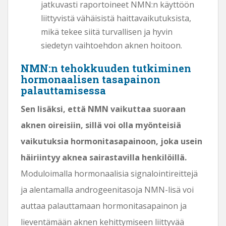
jatkuvasti raportoineet NMN:n käyttöön
liittyvistä vähäisistä haittavaikutuksista,
mikä tekee siitä turvallisen ja hyvin
siedetyn vaihtoehdon aknen hoitoon.
NMN:n tehokkuuden tutkiminen
hormonaalisen tasapainon
palauttamisessa
Sen lisäksi, että NMN vaikuttaa suoraan
aknen oireisiin, sillä voi olla myönteisiä
vaikutuksia hormonitasapainoon, joka usein
häiriintyy aknea sairastavilla henkilöillä.
Moduloimalla hormonaalisia signalointireittejä
ja alentamalla androgeenitasoja NMN-lisä voi
auttaa palauttamaan hormonitasapainon ja
lieventämään aknen kehittymiseen liittyvää