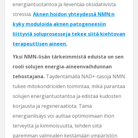
energiantuotantoa ja lieventää oksidatiivista
stressiä.
Aknen hoidon yhteydessä NMN:n
kyky moduloida aknen patogeneesiin
liittyviä soluprosesseja tekee siitä kiehtovan
terapeuttisen aineen.
Yksi NMN-lisän tärkeimmistä eduista on sen
rooli solujen energia-aineenvaihdunnan
tehostajana.
Täydentämällä NAD+-tasoja NMN
tukee mitokondrioiden toimintaa, mikä parantaa
solujen energiantuotantoa ja edistää kudosten
korjausta ja regeneraatiota. Tämä
energianlisäys voi auttaa optimoimaan ihon
terveyttä ja kimmoisuutta, tehden siitä
paremman valmiuden kestämään ympäristön