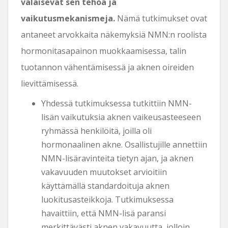
valaisevat sen tehoa ja
vaikutusmekanismeja.
Nämä tutkimukset ovat
antaneet arvokkaita näkemyksiä NMN:n roolista
hormonitasapainon muokkaamisessa, talin
tuotannon vähentämisessä ja aknen oireiden
lievittämisessä.
Yhdessä tutkimuksessa tutkittiin NMN-
lisän vaikutuksia aknen vaikeusasteeseen
ryhmässä henkilöitä, joilla oli
hormonaalinen akne. Osallistujille annettiin
NMN-lisäravinteita tietyn ajan, ja aknen
vakavuuden muutokset arvioitiin
käyttämällä standardoituja aknen
luokitusasteikkoja. Tutkimuksessa
havaittiin, että NMN-lisä paransi
merkittävästi aknen vakavuutta, jolloin