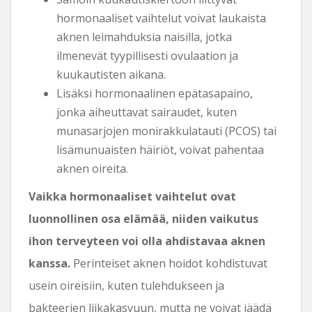
hormonaaliset vaihtelut voivat laukaista
aknen leimahduksia naisilla, jotka
ilmenevät tyypillisesti ovulaation ja
kuukautisten aikana.
Lisäksi hormonaalinen epätasapaino,
jonka aiheuttavat sairaudet, kuten
munasarjojen monirakkulatauti (PCOS) tai
lisämunuaisten häiriöt, voivat pahentaa
aknen oireita.
Vaikka hormonaaliset vaihtelut ovat
luonnollinen osa elämää, niiden vaikutus
ihon terveyteen voi olla ahdistavaa aknen
kanssa.
Perinteiset aknen hoidot kohdistuvat
usein oireisiin, kuten tulehdukseen ja
bakteerien liikakasvuun, mutta ne voivat jäädä