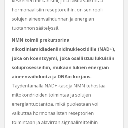
keskeinen mekanismi, jolla NMN vaikuttaa
hormonaalisiin reseptoreihin, on sen rooli
solujen aineenvaihdunnan ja energian
tuotannon säätelyssä.
NMN toimii prekursorina
nikotiiniamidiadeniinidinukleotidille (NAD+),
joka on koentsyymi, joka osallistuu lukuisiin
soluprosesseihin, mukaan lukien energian
aineenvaihdunta ja DNA:n korjaus.
Täydentämällä NAD+-tasoja NMN tehostaa
mitokondrioiden toimintaa ja solujen
energiantuotantoa, mikä puolestaan ​​voi
vaikuttaa hormonaalisten reseptorien
toimintaan ja alavirran signaalireitteihin.