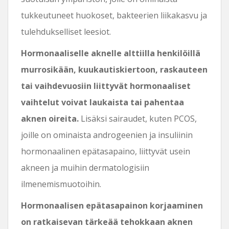
tukkeutuneet huokoset, bakteerien liikakasvu ja
tulehdukselliset leesiot.
Hormonaaliselle aknelle alttiilla henkilöillä
murrosikään, kuukautiskiertoon, raskauteen
tai vaihdevuosiin liittyvät hormonaaliset
vaihtelut voivat laukaista tai pahentaa
aknen oireita.
Lisäksi sairaudet, kuten PCOS,
joille on ominaista androgeenien ja insuliinin
hormonaalinen epätasapaino, liittyvät usein
akneen ja muihin dermatologisiin
ilmenemismuotoihin.
Hormonaalisen epätasapainon korjaaminen
on ratkaisevan tärkeää tehokkaan aknen