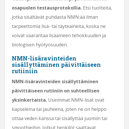
osapuolen testausprotokollia.
Etsi tuotteita,
jotka sisältävät puhdasta NMN:ää ilman
tarpeettomia lisä- tai täyteaineita, koska ne
voivat vaarantaa lisäaineen tehokkuuden ja
biologisen hyötyosuuden.
NMN-lisäravinteiden
sisällyttäminen päivittäiseen
rutiiniin
NMN-lisäravinteiden sisällyttäminen
päivittäiseen rutiiniin on suhteellisen
yksinkertaista.
Useimmat NMN-lisät ovat
kapseleina tai jauheena, joten ne on helppo
ottaa veden kanssa tai sisällyttää juomiin tai
smoothieihin. Jotkut henkilöt saattavat