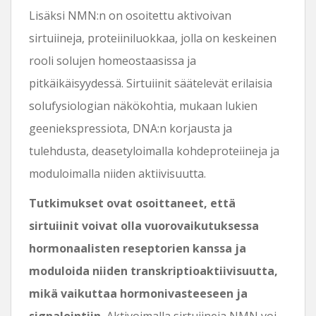
Lisäksi NMN:n on osoitettu aktivoivan
sirtuiineja, proteiiniluokkaa, jolla on keskeinen
rooli solujen homeostaasissa ja
pitkäikäisyydessä. Sirtuiinit säätelevät erilaisia ​​
solufysiologian näkökohtia, mukaan lukien
geeniekspressiota, DNA:n korjausta ja
tulehdusta, deasetyloimalla kohdeproteiineja ja
moduloimalla niiden aktiivisuutta.
Tutkimukset ovat osoittaneet, että
sirtuiinit voivat olla vuorovaikutuksessa
hormonaalisten reseptorien kanssa ja
moduloida niiden transkriptioaktiivisuutta,
mikä vaikuttaa hormonivasteeseen ja
signalointiin.
Aktivoimalla sirtuiineja NMN voi