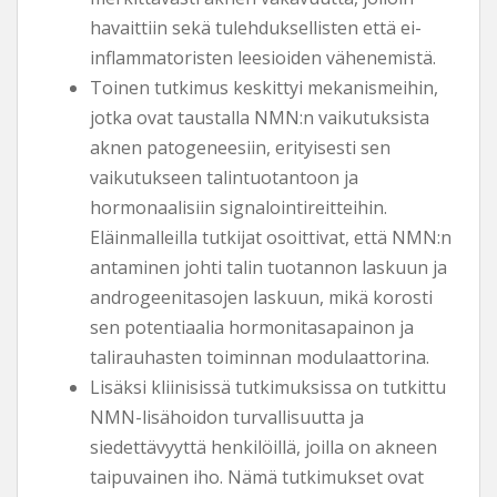
havaittiin sekä tulehduksellisten että ei-
inflammatoristen leesioiden vähenemistä.
Toinen tutkimus keskittyi mekanismeihin,
jotka ovat taustalla NMN:n vaikutuksista
aknen patogeneesiin, erityisesti sen
vaikutukseen talintuotantoon ja
hormonaalisiin signalointireitteihin.
Eläinmalleilla tutkijat osoittivat, että NMN:n
antaminen johti talin tuotannon laskuun ja
androgeenitasojen laskuun, mikä korosti
sen potentiaalia hormonitasapainon ja
talirauhasten toiminnan modulaattorina.
Lisäksi kliinisissä tutkimuksissa on tutkittu
NMN-lisähoidon turvallisuutta ja
siedettävyyttä henkilöillä, joilla on akneen
taipuvainen iho. Nämä tutkimukset ovat