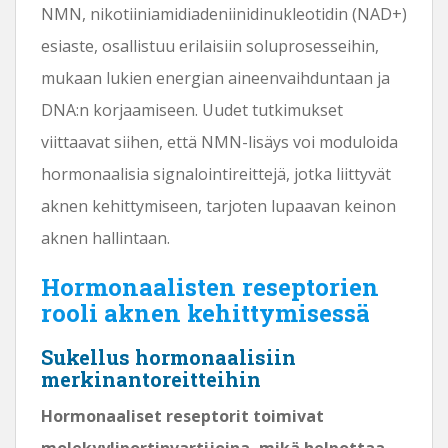
NMN, nikotiiniamidiadeniinidinukleotidin (NAD+)
esiaste, osallistuu erilaisiin soluprosesseihin,
mukaan lukien energian aineenvaihduntaan ja
DNA:n korjaamiseen. Uudet tutkimukset
viittaavat siihen, että NMN-lisäys voi moduloida
hormonaalisia signalointireittejä, jotka liittyvät
aknen kehittymiseen, tarjoten lupaavan keinon
aknen hallintaan.
Hormonaalisten reseptorien
rooli aknen kehittymisessä
Sukellus hormonaalisiin
merkinantoreitteihin
Hormonaaliset reseptorit toimivat
molekyyliportinvartijoina, mikä helpottaa