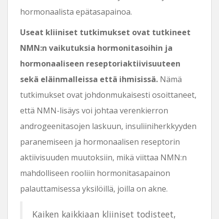
hormonaalista epätasapainoa.
Useat kliiniset tutkimukset ovat tutkineet
NMN:n vaikutuksia hormonitasoihin ja
hormonaaliseen reseptoriaktiivisuuteen
sekä eläinmalleissa että ihmisissä.
Nämä
tutkimukset ovat johdonmukaisesti osoittaneet,
että NMN-lisäys voi johtaa verenkierron
androgeenitasojen laskuun, insuliiniherkkyyden
paranemiseen ja hormonaalisen reseptorin
aktiivisuuden muutoksiin, mikä viittaa NMN:n
mahdolliseen rooliin hormonitasapainon
palauttamisessa yksilöillä, joilla on akne.
Kaiken kaikkiaan kliiniset todisteet,