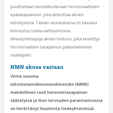
puuttumaan taustalla olevaan hormonaaliseen
epätasapainoon, joka aiheuttaa aknen
kehittymistä. Tämän seurauksena on kasvava
kiinnostus tutkia vaihtoehtoisia
lähestymistapoja aknen hoitoon, joka keskittyy
hormonaalisen tasapainon palauttamiseen
sisältäpäin.
NMN aknea vastaan
Viime vuosina
nikotiiniamidimononukleotidin (NMN)
mahdollinen rooli hormonitasapainon
säätelyssä ja ihon terveyden parantamisessa
on herättänyt huomiota tiedeyhteisössä.