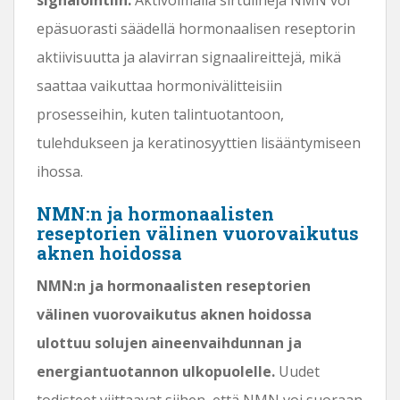
epäsuorasti säädellä hormonaalisen reseptorin
aktiivisuutta ja alavirran signaalireittejä, mikä
saattaa vaikuttaa hormonivälitteisiin
prosesseihin, kuten talintuotantoon,
tulehdukseen ja keratinosyyttien lisääntymiseen
ihossa.
NMN:n ja hormonaalisten
reseptorien välinen vuorovaikutus
aknen hoidossa
NMN:n ja hormonaalisten reseptorien
välinen vuorovaikutus aknen hoidossa
ulottuu solujen aineenvaihdunnan ja
energiantuotannon ulkopuolelle.
Uudet
todisteet viittaavat siihen, että NMN voi suoraan