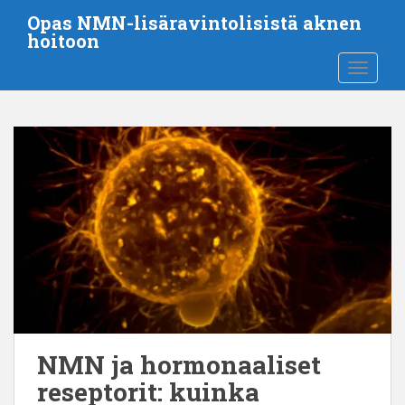
S
Opas NMN-lisäravintolisistä aknen
i
hoitoon
i
VAIHDA
r
r
y
p
ä
ä
s
i
s
ä
l
t
ö
ö
NMN ja hormonaaliset
n
reseptorit: kuinka