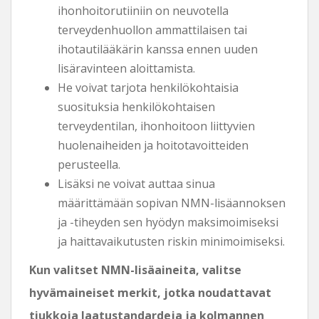
ihonhoitorutiiniin on neuvotella
terveydenhuollon ammattilaisen tai
ihotautilääkärin kanssa ennen uuden
lisäravinteen aloittamista.
He voivat tarjota henkilökohtaisia ​​
suosituksia henkilökohtaisen
terveydentilan, ihonhoitoon liittyvien
huolenaiheiden ja hoitotavoitteiden
perusteella.
Lisäksi ne voivat auttaa sinua
määrittämään sopivan NMN-lisäannoksen
ja -tiheyden sen hyödyn maksimoimiseksi
ja haittavaikutusten riskin minimoimiseksi.
Kun valitset NMN-lisäaineita, valitse
hyvämaineiset merkit, jotka noudattavat
tiukkoja laatustandardeja ja kolmannen