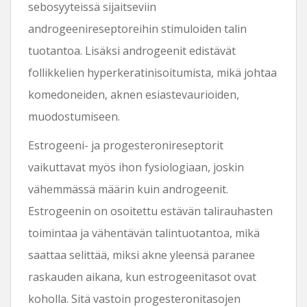
sebosyyteissä sijaitseviin
androgeenireseptoreihin stimuloiden talin
tuotantoa. Lisäksi androgeenit edistävät
follikkelien hyperkeratinisoitumista, mikä johtaa
komedoneiden, aknen esiastevaurioiden,
muodostumiseen.
Estrogeeni- ja progesteronireseptorit
vaikuttavat myös ihon fysiologiaan, joskin
vähemmässä määrin kuin androgeenit.
Estrogeenin on osoitettu estävän talirauhasten
toimintaa ja vähentävän talintuotantoa, mikä
saattaa selittää, miksi akne yleensä paranee
raskauden aikana, kun estrogeenitasot ovat
koholla. Sitä vastoin progesteronitasojen