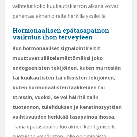
vaihtelut koko kuukautiskierron aikana voivat
pahentaa aknen oireita herkillä yksilöillä.
Hormonaalisen epätasapainon
vaikutus ihon terveyteen
Kun hormonaaliset signalointireitit
muuttuvat säätelemättömäksi joko
endogeenisten tekijöiden, kuten murrosiän
tai kuukautisten tai ulkoisten tekijöiden,
kuten hormonaalisten lääkkeiden tai
stressin, vuoksi, se voi häiritä talin
tuotannon, tulehduksen ja keratinosyyttien
vaihtuvuuden herkkää tasapainoa ihossa.
Tämä epätasapaino luo aknen kehittymiselle
suotuisan ympäristön, jolle on ominaista