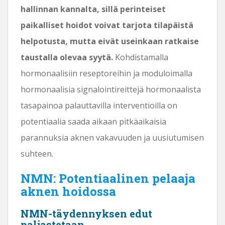
hallinnan kannalta, sillä perinteiset
paikalliset hoidot voivat tarjota tilapäistä
helpotusta, mutta eivät useinkaan ratkaise
taustalla olevaa syytä.
Kohdistamalla
hormonaalisiin reseptoreihin ja moduloimalla
hormonaalisia signalointireittejä hormonaalista
tasapainoa palauttavilla interventioilla on
potentiaalia saada aikaan pitkäaikaisia ​​
parannuksia aknen vakavuuden ja uusiutumisen
suhteen.
NMN: Potentiaalinen pelaaja
aknen hoidossa
NMN-täydennyksen edut
paljastetaan