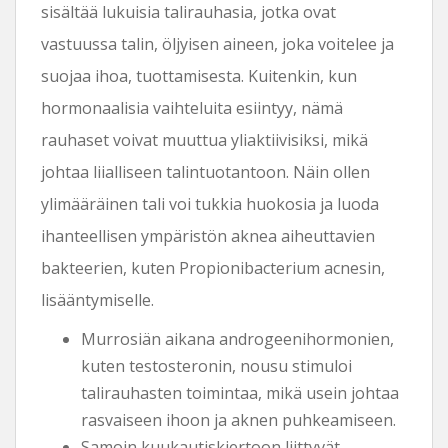
sisältää lukuisia talirauhasia, jotka ovat
vastuussa talin, öljyisen aineen, joka voitelee ja
suojaa ihoa, tuottamisesta. Kuitenkin, kun
hormonaalisia vaihteluita esiintyy, nämä
rauhaset voivat muuttua yliaktiivisiksi, mikä
johtaa liialliseen talintuotantoon. Näin ollen
ylimääräinen tali voi tukkia huokosia ja luoda
ihanteellisen ympäristön aknea aiheuttavien
bakteerien, kuten Propionibacterium acnesin,
lisääntymiselle.
Murrosiän aikana androgeenihormonien,
kuten testosteronin, nousu stimuloi
talirauhasten toimintaa, mikä usein johtaa
rasvaiseen ihoon ja aknen puhkeamiseen.
Samoin kuukautiskiertoon liittyvät