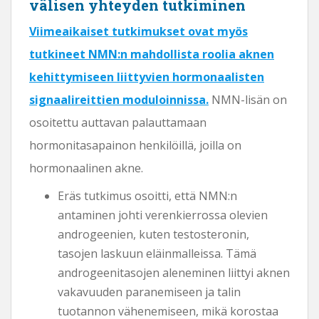
välisen yhteyden tutkiminen
Viimeaikaiset tutkimukset ovat myös
tutkineet NMN:n mahdollista roolia aknen
kehittymiseen liittyvien hormonaalisten
signaalireittien moduloinnissa.
NMN-lisän on
osoitettu auttavan palauttamaan
hormonitasapainon henkilöillä, joilla on
hormonaalinen akne.
Eräs tutkimus osoitti, että NMN:n
antaminen johti verenkierrossa olevien
androgeenien, kuten testosteronin,
tasojen laskuun eläinmalleissa. Tämä
androgeenitasojen aleneminen liittyi aknen
vakavuuden paranemiseen ja talin
tuotannon vähenemiseen, mikä korostaa