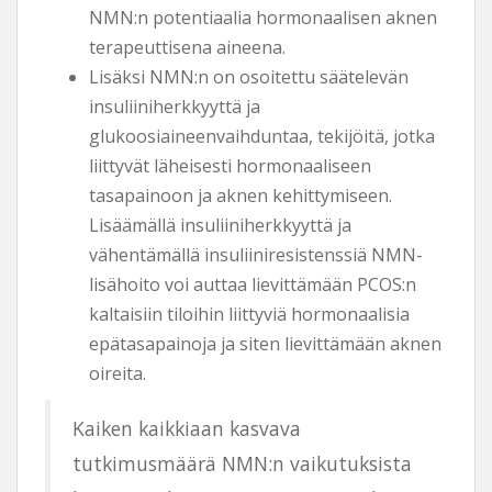
NMN:n potentiaalia hormonaalisen aknen
terapeuttisena aineena.
Lisäksi NMN:n on osoitettu säätelevän
insuliiniherkkyyttä ja
glukoosiaineenvaihduntaa, tekijöitä, jotka
liittyvät läheisesti hormonaaliseen
tasapainoon ja aknen kehittymiseen.
Lisäämällä insuliiniherkkyyttä ja
vähentämällä insuliiniresistenssiä NMN-
lisähoito voi auttaa lievittämään PCOS:n
kaltaisiin tiloihin liittyviä hormonaalisia
epätasapainoja ja siten lievittämään aknen
oireita.
Kaiken kaikkiaan kasvava
tutkimusmäärä NMN:n vaikutuksista