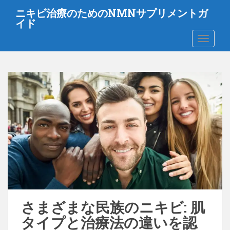
メ
ニキビ治療のためのNMNサプリメントガ
イ
イド
ン
ナビゲ
コ
ン
テ
ン
ツ
に
ス
キ
ッ
プ
さまざまな民族のニキビ: 肌
タイプと治療法の違いを認