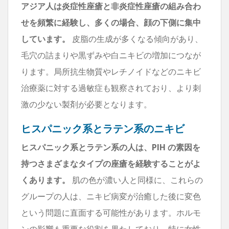
アジア人は炎症性座瘡と非炎症性座瘡の組み合わ
せを頻繁に経験し、多くの場合、顔の下側に集中
しています。
皮脂の生成が多くなる傾向があり、
毛穴の詰まりや黒ずみや白ニキビの増加につなが
ります。局所抗生物質やレチノイドなどのニキビ
治療薬に対する過敏症も観察されており、より刺
激の少ない製剤が必要となります。
ヒスパニック系とラテン系のニキビ
ヒスパニック系とラテン系の人は、PIH の素因を
持つさまざまなタイプの座瘡を経験することがよ
くあります。
肌の色が濃い人と同様に、これらの
グループの人は、ニキビ病変が治癒した後に変色
という問題に直面する可能性があります。ホルモ
ンの影響も重要な役割を果たしており、特に女性