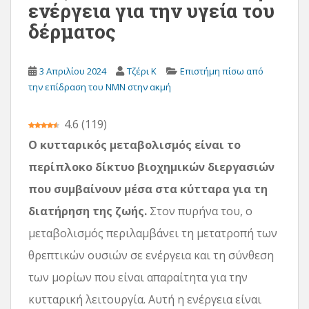
ενέργεια για την υγεία του
ε
δέρματος
χ
ό
μ
3 Απριλίου 2024
Τζέρι Κ
Επιστήμη πίσω από
ε
την επίδραση του NMN στην ακμή
ν
ο
4.6
(
119
)
Ο κυτταρικός μεταβολισμός είναι το
περίπλοκο δίκτυο βιοχημικών διεργασιών
που συμβαίνουν μέσα στα κύτταρα για τη
διατήρηση της ζωής.
Στον πυρήνα του, ο
μεταβολισμός περιλαμβάνει τη μετατροπή των
θρεπτικών ουσιών σε ενέργεια και τη σύνθεση
των μορίων που είναι απαραίτητα για την
κυτταρική λειτουργία. Αυτή η ενέργεια είναι