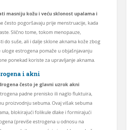
i masniju kožu i veću sklonost upalama i
 često pogoršavaju prije menstruacije, kada
aste. Slično tome, tokom menopauze,
 do suše, ali i dalje sklone aknama kože zbog
 uloge estrogena pomaže u objašnjavanju
mone ponekad koriste za upravljanje aknama.
rogena i akni
rogena često je glavni uzrok akni
trogena padne prenisko ili naglo fluktuira,
nu proizvodnju sebuma. Ovaj višak sebuma
ma, blokirajući folikule dlake i formirajući
rogena (previše estrogena u odnosu na