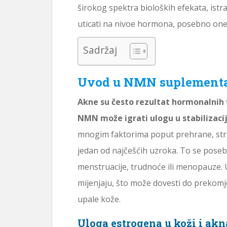
širokog spektra bioloških efekata, istra
uticati na nivoe hormona, posebno on
Sadržaj
Uvod u NMN suplementaci
Akne su često rezultat hormonalnih 
NMN može igrati ulogu u stabilizaciji
mnogim faktorima poput prehrane, stres
jedan od najčešćih uzroka. To se pose
menstruacije, trudnoće ili menopauze. 
mijenjaju, što može dovesti do prekomj
upale kože.
Uloga estrogena u koži i ak