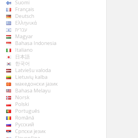
Suomi
Français
Deutsch
Ελληνικά
עברית
Magyar
Bahasa Indonesia
Italiano
日本語
한국어
Latviešu valoda
Lietuvių kalba
македонски јазик
Bahasa Melayu
Norsk
Polski
Português
Română
Русский
Cрпски језик