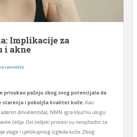
a: Implikacije za
 i akne
ka ravnoteža
 privukao pažnju zbog svog potencijala da
e starenja i poboljša kvalitet kože.
Kao
 adenin dinukleotida), NMN igra ključnu ulogu
vke ćelija. Ovi ćelijski procesi su neophodni za
je vlage i cjelokupnog izgleda kože. Zbog