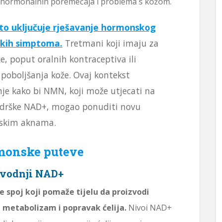
 hormonalnih poremećaja i problema s kožom.
sto uključuje rješavanje hormonskog
skih simptoma.
Tretmani koji imaju za
e, poput oralnih kontraceptiva ili
poboljšanja kože. Ovaj kontekst
nje kako bi NMN, koji može utjecati na
drške NAD+, mogao ponuditi novu
nskim aknama.
monske puteve
zvodnji NAD+
spoj koji pomaže tijelu da proizvodi
 metabolizam i popravak ćelija.
Nivoi NAD+