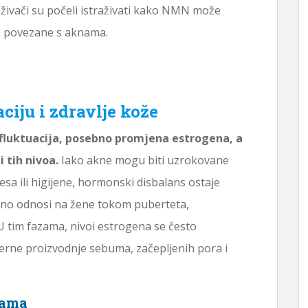
živači su počeli istraživati ​​kako NMN može
e povezane s aknama.
ju i zdravlje kože
fluktuacija, posebno promjena estrogena, a
 tih nivoa.
Iako akne mogu biti uzrokovane
a ili higijene, hormonski disbalans ostaje
bno odnosi na žene tokom puberteta,
U tim fazama, nivoi estrogena se često
erne proizvodnje sebuma, začepljenih pora i
nama