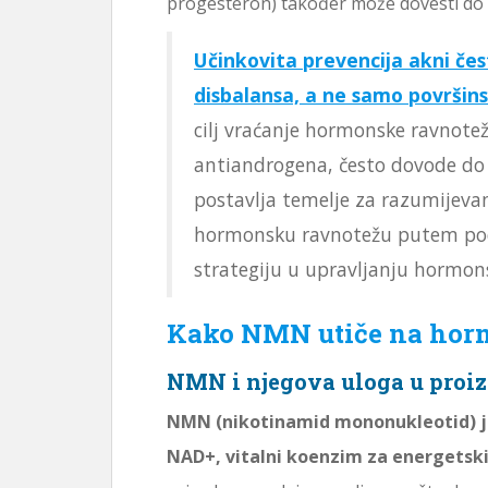
progesteron) također može dovesti do
Učinkovita prevencija akni če
disbalansa, a ne samo površin
cilj vraćanje hormonske ravnotež
antiandrogena, često dovode do 
postavlja temelje za razumijeva
hormonsku ravnotežu putem po
strategiju u upravljanju hormo
Kako NMN utiče na hor
NMN i njegova uloga u proi
NMN (nikotinamid mononukleotid) je 
NAD+, vitalni koenzim za energetski