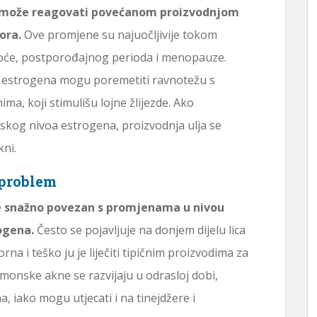
a može reagovati povećanom proizvodnjom
ora.
Ove promjene su najuočljivije tokom
noće, postporođajnog perioda i menopauze.
 estrogena mogu poremetiti ravnotežu s
, koji stimulišu lojne žlijezde. Ako
kog nivoa estrogena, proizvodnja ulja se
kni.
 problem
je snažno povezan s promjenama u nivou
ogena.
Često se pojavljuje na donjem dijelu lica
porna i teško ju je liječiti tipičnim proizvodima za
onske akne se razvijaju u odrasloj dobi,
 iako mogu utjecati i na tinejdžere i