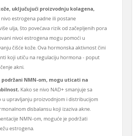
 kože, uključujući proizvodnju kolagena,
nivo estrogena padne ili postane
še ulja, što povećava rizik od začepljenih pora
lizovani nivoi estrogena mogu pomoći u
anju čišće kože. Ova hormonska aktivnost čini
ti koji utiču na regulaciju hormona - poput
čenje akni.
+, podržani NMN-om, mogu uticati na
bilnost.
Kako se nivo NAD+ smanjuje sa
 u upravljanju proizvodnjom i distribucijom
rmonalnom disbalansu koji izaziva akne.
entacije NMN-om, moguće je podržati
težu estrogena.