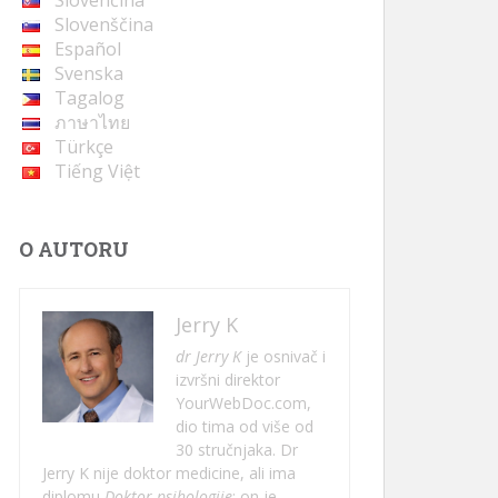
Slovenčina
Slovenščina
Español
Svenska
Tagalog
ภาษาไทย
Türkçe
Tiếng Việt
O AUTORU
Jerry K
dr Jerry K
je osnivač i
izvršni direktor
YourWebDoc.com,
dio tima od više od
30 stručnjaka. Dr
Jerry K nije doktor medicine, ali ima
diplomu
Doktor psihologije
; on je