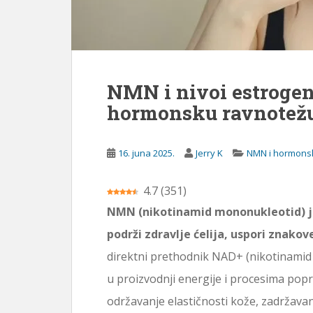
ž
a
j
NMN i nivoi estrogen
hormonsku ravnotežu
16. juna 2025.
Jerry K
NMN i hormons
4.7
(
351
)
NMN (nikotinamid mononukleotid) je
podrži zdravlje ćelija, uspori znakov
direktni prethodnik NAD+ (nikotinamid
u proizvodnji energije i procesima popra
održavanje elastičnosti kože, zadržavan