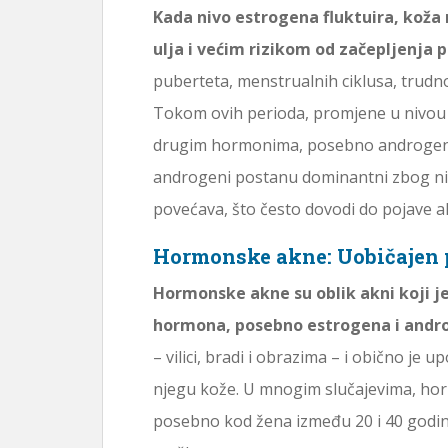
Kada nivo estrogena fluktuira, kož
ulja i većim rizikom od začepljenja p
puberteta, menstrualnih ciklusa, trud
Tokom ovih perioda, promjene u nivou
drugim hormonima, posebno androgenima
androgeni postanu dominantni zbog nis
povećava, što često dovodi do pojave a
Hormonske akne: Uobičajen
Hormonske akne su oblik akni koji 
hormona, posebno estrogena i andr
– vilici, bradi i obrazima – i obično je u
njegu kože. U mnogim slučajevima, horm
posebno kod žena između 20 i 40 godina,