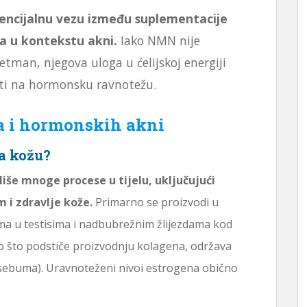
tencijalnu vezu između suplementacije
a u kontekstu akni.
Iako NMN nije
etman, njegova uloga u ćelijskoj energiji
ati na hormonsku ravnotežu.
a i hormonskih akni
na kožu?
liše mnoge procese u tijelu, uključujući
 i zdravlje kože.
Primarno se proizvodi u
ama u testisima i nadbubrežnim žlijezdama kod
o što podstiče proizvodnju kolagena, održava
 (sebuma). Uravnoteženi nivoi estrogena obično