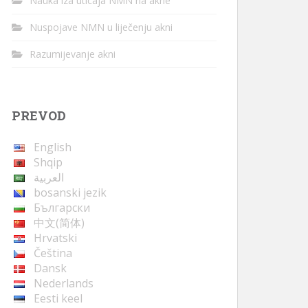
Nauka iza uticaja NMN na akne
Nuspojave NMN u liječenju akni
Razumijevanje akni
PREVOD
English
Shqip
العربية
bosanski jezik
Български
中文(简体)
Hrvatski
Čeština
Dansk
Nederlands
Eesti keel