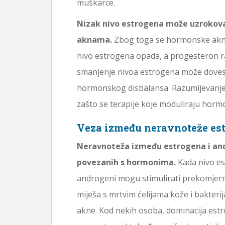
muškarce.
Nizak nivo estrogena može uzrokovat
aknama.
Zbog toga se hormonske akne
nivo estrogena opada, a progesteron r
smanjenje nivoa estrogena može dovesti
hormonskog disbalansa. Razumijevanje
zašto se terapije koje moduliraju hor
Veza između neravnoteže est
Neravnoteža između estrogena i and
povezanih s hormonima.
Kada nivo es
androgeni mogu stimulirati prekomjer
miješa s mrtvim ćelijama kože i bakterija
akne. Kod nekih osoba, dominacija est