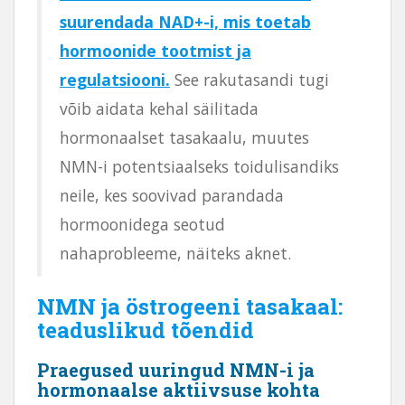
suurendada NAD+-i, mis toetab
hormoonide tootmist ja
regulatsiooni.
See rakutasandi tugi
võib aidata kehal säilitada
hormonaalset tasakaalu, muutes
NMN-i potentsiaalseks toidulisandiks
neile, kes soovivad parandada
hormoonidega seotud
nahaprobleeme, näiteks aknet.
NMN ja östrogeeni tasakaal:
teaduslikud tõendid
Praegused uuringud NMN-i ja
hormonaalse aktiivsuse kohta