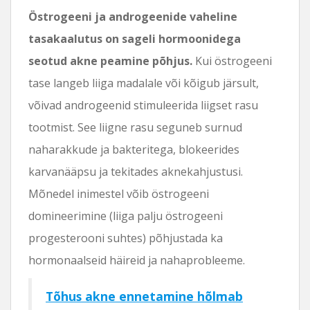
Östrogeeni ja androgeenide vaheline
tasakaalutus on sageli hormoonidega
seotud akne peamine põhjus.
Kui östrogeeni
tase langeb liiga madalale või kõigub järsult,
võivad androgeenid stimuleerida liigset rasu
tootmist. See liigne rasu seguneb surnud
naharakkude ja bakteritega, blokeerides
karvanääpsu ja tekitades aknekahjustusi.
Mõnedel inimestel võib östrogeeni
domineerimine (liiga palju östrogeeni
progesterooni suhtes) põhjustada ka
hormonaalseid häireid ja nahaprobleeme.
Tõhus akne ennetamine hõlmab