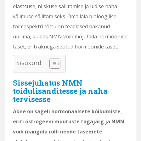
elastsuse, niiskuse säilitamise ja üldise naha
välimuse säilitamiseks. Oma laia bioloogilise
toimespektri tõttu on teadlased hakanud
uurima, kuidas NMN võib mõjutada hormoonide
taset, eriti aknega seotud hormoonide taset.
Sisukord
Sissejuhatus NMN
toidulisanditesse ja naha
tervisesse
Akne on sageli hormonaalsete kõikumiste,
eriti östrogeeni muutuste tagajärg ja NMN
võib mängida rolli nende tasemete