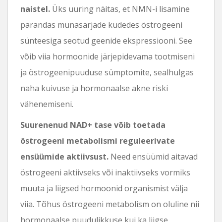
naistel.
Üks uuring näitas, et NMN-i lisamine
parandas munasarjade kudedes östrogeeni
sünteesiga seotud geenide ekspressiooni. See
võib viia hormoonide järjepidevama tootmiseni
ja östrogeenipuuduse sümptomite, sealhulgas
naha kuivuse ja hormonaalse akne riski
vähenemiseni.
Suurenenud NAD+ tase võib toetada
östrogeeni metabolismi reguleerivate
ensüümide aktiivsust.
Need ensüümid aitavad
östrogeeni aktiivseks või inaktiivseks vormiks
muuta ja liigsed hormoonid organismist välja
viia. Tõhus östrogeeni metabolism on oluline nii
hormonaalse puudulikkuse kui ka liigse