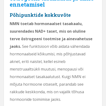
ennetamisel
Põhipunktide kokkuvõte
NMN toetab hormonaalset tasakaalu,
suurendades NAD+ taset, mis on oluline
terve östrogeeni tootmise ja ainevahetuse
jaoks.
See funktsioon võib aidata vähendada
hormonaalseid kõikumisi, mis põhjustavad
aknet, eriti naistel, kellel esineb
menstruaaltsükli muutusi, menopausi või
hormonaalset tasakaalutust. Kuigi NMN ei
mõjuta hormoone otseselt, parandab see
rakkude keskkonda, mis on vajalik tõhusa
hormoonide toimimise jaoks.