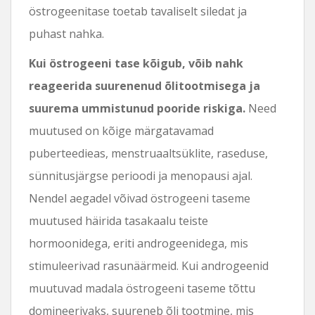
östrogeenitase toetab tavaliselt siledat ja
puhast nahka.
Kui östrogeeni tase kõigub, võib nahk
reageerida suurenenud õlitootmisega ja
suurema ummistunud pooride riskiga.
Need
muutused on kõige märgatavamad
puberteedieas, menstruaaltsüklite, raseduse,
sünnitusjärgse perioodi ja menopausi ajal.
Nendel aegadel võivad östrogeeni taseme
muutused häirida tasakaalu teiste
hormoonidega, eriti androgeenidega, mis
stimuleerivad rasunäärmeid. Kui androgeenid
muutuvad madala östrogeeni taseme tõttu
domineerivaks, suureneb õli tootmine, mis