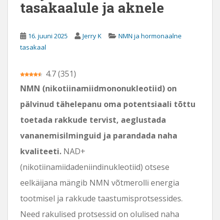
tasakaalule ja aknele
16. juuni 2025
Jerry K
NMN ja hormonaalne
tasakaal
4.7
(
351
)
NMN (nikotiinamiidmononukleotiid) on
pälvinud tähelepanu oma potentsiaali tõttu
toetada rakkude tervist, aeglustada
vananemisilminguid ja parandada naha
kvaliteeti.
NAD+
(nikotiinamiidadeniindinukleotiid) otsese
eelkäijana mängib NMN võtmerolli energia
tootmisel ja rakkude taastumisprotsessides.
Need rakulised protsessid on olulised naha