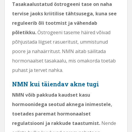
Tasakaalustatud östrogeeni tase on naha
tervise jaoks kriitilise tähtsusega, kuna see
reguleerib õli tootmist ja vähendab
põletikku.
Östrogeeni taseme häired võivad
põhjustada liigset rasueritust, ummistunud
poore ja nahaärritust. NMN aitab säilitada
hormonaalset tasakaalu, mis omakorda toetab
puhast ja tervet nahka.
NMN kui täiendav akne tugi
NMN võib pakkuda kaudset kasu
hormoonidega seotud aknega inimestele,
toetades paremat hormonaalset
regulatsiooni ja rakkude taastumist.
Nende