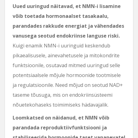
Uued uuringud näitavad, et NMN-i lisamine
võib toetada hormonaalset tasakaalu,
parandades rakkude energiat ja vähendades
vanusega seotud endokriinse languse riski.
Kuigi enamik NMN-i uuringuid keskendub
pikaealisusele, ainevahetusele ja mitokondrite
funktsioonile, osutavad mitmed uuringud selle
potentsiaalsele mõjule hormoonide tootmisele
ja regulatsioonile. Need mõjud on seotud NAD+
taseme tõusuga, mis on endokriinsüsteemi
nõuetekohaseks toimimiseks hädavajalik.
Loomkatsed on näidanud, et NMN võib
parandada reproduktiivfunktsiooni ja
stabiliseerida hormoonide taset vananevatel