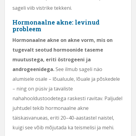
sageli viib vistrike tekkeni.
Hormonaalne akne: levinud
probleem
Hormonaalne akne on akne vorm, mis on
tugevalt seotud hormoonide taseme
muutustega, eriti östrogeeni ja
androgeenidega.
See ilmub sageli näo
alumisele osale – lõualuule, lõuale ja põskedele
– ning on püsiv ja tavaliste
nahahooldustoodetega raskesti ravitav. Paljudel
juhtudel tekib hormonaalne akne
täiskasvanueas, eriti 20–40-aastastel naistel,
kuigi see võib mõjutada ka teismelisi ja mehi.