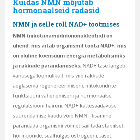
Kuidas NMN mõjutab
hormonaalseid radasid
NMN ja selle roll NAD+ tootmises
NMN (nikotiinamiidmononukleotiid) on
ühend, mis aitab organismil toota NAD+, mis
on oluline koensüüm energia metabolismiks
ja rakkude parandamiseks.
NAD+ tase langeb
vanusega loomulikult, mis viib rakkude
aeglasema regenereerimiseni, mitokondrite
funktsiooni vähenemiseni ja hormonaalse
regulatsiooni häireni. NAD+ kättesaadavuse
suurendamise kaudu võib NMN-i lisamine
parandada organismi võimet säilitada stabiilset
hormoonide, sealhulgas östrogeeni, taset.