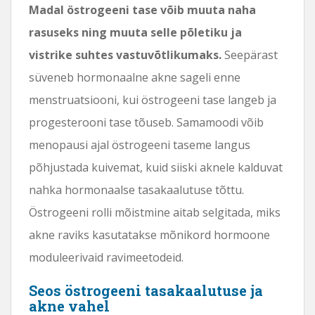
Madal östrogeeni tase võib muuta naha
rasuseks ning muuta selle põletiku ja
vistrike suhtes vastuvõtlikumaks.
Seepärast
süveneb hormonaalne akne sageli enne
menstruatsiooni, kui östrogeeni tase langeb ja
progesterooni tase tõuseb. Samamoodi võib
menopausi ajal östrogeeni taseme langus
põhjustada kuivemat, kuid siiski aknele kalduvat
nahka hormonaalse tasakaalutuse tõttu.
Östrogeeni rolli mõistmine aitab selgitada, miks
akne raviks kasutatakse mõnikord hormoone
moduleerivaid ravimeetodeid.
Seos östrogeeni tasakaalutuse ja
akne vahel