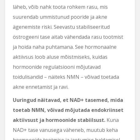
läheb, võib nahk toota rohkem rasu, mis
suurendab ummistunud pooride ja akne
ägenemiste riski. Seevastu stabiliseeritud
östrogeeni tase aitab vähendada rasu tootmist
ja hoida naha puhtamana. See hormonaalne
aktiivsus loob aluse mõistmiseks, kuidas
hormoonide regulatsiooni mõjutavad
toidulisandid – näiteks NMN – võivad toetada
akne ennetamist ja ravi.
Uuringud näitavad, et NAD+ tasemed, mida
toetab NMN, võivad mõjutada endokriinset
aktiivsust ja hormoonide stabiilsust.
Kuna
NAD+ tase vanusega väheneb, muutub keha
hormoonide tootmise ja jaotumise haldamisel