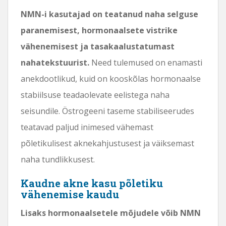
NMN-i kasutajad on teatanud naha selguse
paranemisest, hormonaalsete vistrike
vähenemisest ja tasakaalustatumast
nahatekstuurist.
Need tulemused on enamasti
anekdootlikud, kuid on kooskõlas hormonaalse
stabiilsuse teadaolevate eelistega naha
seisundile. Östrogeeni taseme stabiliseerudes
teatavad paljud inimesed vähemast
põletikulisest aknekahjustusest ja väiksemast
naha tundlikkusest.
Kaudne akne kasu põletiku
vähenemise kaudu
Lisaks hormonaalsetele mõjudele võib NMN