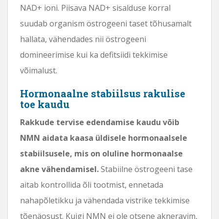
NAD+ ioni. Piisava NAD+ sisalduse korral
suudab organism östrogeeni taset tõhusamalt
hallata, vähendades nii östrogeeni
domineerimise kui ka defitsiidi tekkimise
võimalust.
Hormonaalne stabiilsus rakulise
toe kaudu
Rakkude tervise edendamise kaudu võib
NMN aidata kaasa üldisele hormonaalsele
stabiilsusele, mis on oluline hormonaalse
akne vähendamisel.
Stabiilne östrogeeni tase
aitab kontrollida õli tootmist, ennetada
nahapõletikku ja vähendada vistrike tekkimise
tõenäosust. Kuigi NMN ei ole otsene akneravim,