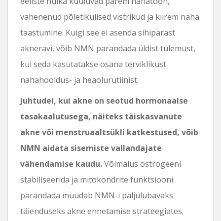
eeliste hulka kuuluvad parem nahatoon,
vähenenud põletikulised vistrikud ja kiirem naha
taastumine. Kuigi see ei asenda sihipärast
akneravi, võib NMN parandada üldist tulemust,
kui seda kasutatakse osana terviklikust
nahahooldus- ja heaolurutiinist.
Juhtudel, kui akne on seotud hormonaalse
tasakaalutusega, näiteks täiskasvanute
akne või menstruaaltsükli katkestused, võib
NMN aidata sisemiste vallandajate
vähendamise kaudu.
Võimalus östrogeeni
stabiliseerida ja mitokondrite funktsiooni
parandada muudab NMN-i paljulubavaks
täienduseks akne ennetamise strateegiates.