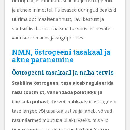
uuringuid, et kinnitada selle mõju östrogeenile
ja aknele inimestel. Tulevased uuringud peaksid
uurima optimaalset annust, ravi kestust ja
spetsiifilisi hormonaalseid tulemusi erinevates
vanuserühmades ja sugupooltes.
NMN, östrogeeni tasakaal ja
akne paranemine
Östrogeeni tasakaal ja naha tervis
Stabiilne östrogeeni tase aitab reguleerida
rasu tootmist, vähendada põletikku ja
toetada puhast, tervet nahka.
Kui östrogeeni
tase langeb või tasakaalust välja läheb, võivad
rasunäärmed muutuda üliaktiivseks, mis viib
ummistunud pooride ja akne tekkeni. See on