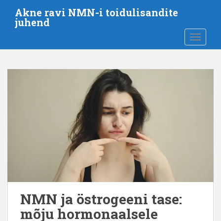
M
Akne ravi NMN-i toidulisandite
i
juhend
n
LÜLITA
e
p
õ
h
i
s
i
s
u
j
u
u
r
d
NMN ja östrogeeni tase:
e
mõju hormonaalsele