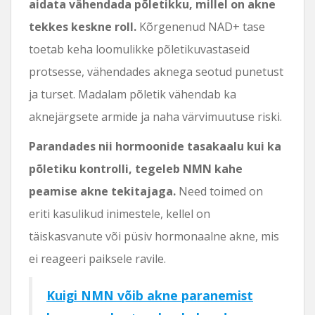
aidata vähendada põletikku, millel on akne
tekkes keskne roll.
Kõrgenenud NAD+ tase
toetab keha loomulikke põletikuvastaseid
protsesse, vähendades aknega seotud punetust
ja turset. Madalam põletik vähendab ka
aknejärgsete armide ja naha värvimuutuse riski.
Parandades nii hormoonide tasakaalu kui ka
põletiku kontrolli, tegeleb NMN kahe
peamise akne tekitajaga.
Need toimed on
eriti kasulikud inimestele, kellel on
täiskasvanute või püsiv hormonaalne akne, mis
ei reageeri paiksele ravile.
Kuigi NMN võib akne paranemist