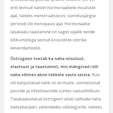
eriti levinud naistel hormonaalsete muutuste
ajal, näiteks menstruatsiooni, sünnitusjärgse
perioodi või menopausi ajal. Hormonaalse
tasakaalu taastamine on sageli vajalik nende
kõikumistega seotud krooniliste vistrike
leevendamiseks.
Östrogeen toetab ka naha niisutust,
elastsust ja taastumist, mis mängivad rolli
naha võimes akne tekkele vastu seista.
Kuiv
või kahjustatud nahk on ärrituste, ummistunud
pooride ja infektsioonide suhtes vastuvõtlikum.
Tasakaalustatud östrogeen aitab säilitada naha
kaitsebarjääri, vähendades välistegurite, näiteks