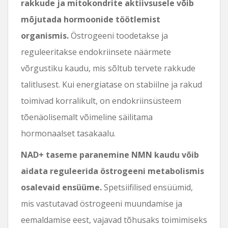
rakkude ja mitokondrite aktiivsusele võib
mõjutada hormoonide töötlemist
organismis.
Östrogeeni toodetakse ja
reguleeritakse endokriinsete näärmete
võrgustiku kaudu, mis sõltub tervete rakkude
talitlusest. Kui energiatase on stabiilne ja rakud
toimivad korralikult, on endokriinsüsteem
tõenäolisemalt võimeline säilitama
hormonaalset tasakaalu.
NAD+ taseme paranemine NMN kaudu võib
aidata reguleerida östrogeeni metabolismis
osalevaid ensüüme.
Spetsiifilised ensüümid,
mis vastutavad östrogeeni muundamise ja
eemaldamise eest, vajavad tõhusaks toimimiseks