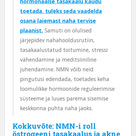
hormonaalse tasakaalu kaudu
toetada, tuleks seda vaadelda
osana laiemast naha tervise
plaanist.
Samuti on olulised
järjepidev nahahooldusrutiin,
tasakaalustatud toitumine, stressi
vähendamine ja meditsiiniline
juhendamine. NMN võib neid
pingutusi edendada, toetades keha
loomulikke hormoonide reguleerimise
süsteeme ja luues parema sisemise
keskkonna puhta naha jaoks.
Kokkuvõte: NMN-i roll
östrogeeni tasakaalus ja akne