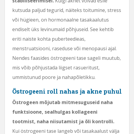
stabiliseerimisel.
Kuigi aknet võivad esile
kutsuda paljud tegurid, näiteks toitumine, stress
või hügieen, on hormonaalne tasakaalutus
endiselt üks levinumaid põhjuseid. See kehtib
eriti naiste kohta puberteedieas,
menstruatsiooni, raseduse või menopausi ajal.
Nendes faasides östrogeeni tase sageli muutub,
mis võib põhjustada liigset rasueritust,
ummistunud poore ja nahapõletikku.
Östrogeeni roll nahas ja akne puhul
Östrogeen mõjutab mitmesuguseid naha
funktsioone, sealhulgas kollageeni
tootmist, naha niisutamist ja õli kontrolli.
Kui östrogeeni tase langeb või tasakaalust välja