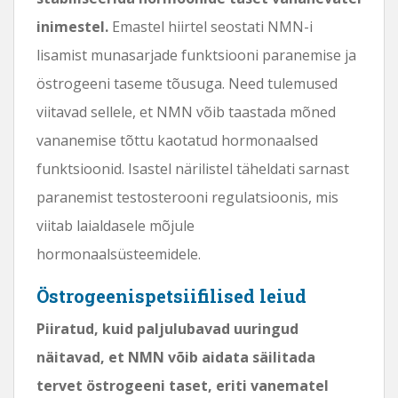
inimestel.
Emastel hiirtel seostati NMN-i
lisamist munasarjade funktsiooni paranemise ja
östrogeeni taseme tõusuga. Need tulemused
viitavad sellele, et NMN võib taastada mõned
vananemise tõttu kaotatud hormonaalsed
funktsioonid. Isastel närilistel täheldati sarnast
paranemist testosterooni regulatsioonis, mis
viitab laialdasele mõjule
hormonaalsüsteemidele.
Östrogeenispetsiifilised leiud
Piiratud, kuid paljulubavad uuringud
näitavad, et NMN võib aidata säilitada
tervet östrogeeni taset, eriti vanematel