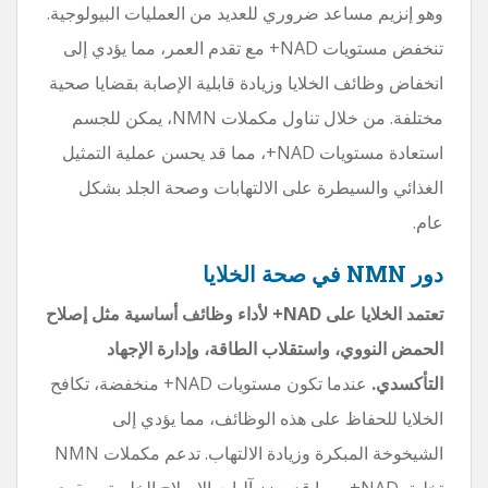
وهو إنزيم مساعد ضروري للعديد من العمليات البيولوجية.
تنخفض مستويات NAD+ مع تقدم العمر، مما يؤدي إلى
انخفاض وظائف الخلايا وزيادة قابلية الإصابة بقضايا صحية
مختلفة. من خلال تناول مكملات NMN، يمكن للجسم
استعادة مستويات NAD+، مما قد يحسن عملية التمثيل
الغذائي والسيطرة على الالتهابات وصحة الجلد بشكل
عام.
دور NMN في صحة الخلايا
تعتمد الخلايا على NAD+ لأداء وظائف أساسية مثل إصلاح
الحمض النووي، واستقلاب الطاقة، وإدارة الإجهاد
التأكسدي.
عندما تكون مستويات NAD+ منخفضة، تكافح
الخلايا للحفاظ على هذه الوظائف، مما يؤدي إلى
الشيخوخة المبكرة وزيادة الالتهاب. تدعم مكملات NMN
تخليق NAD+، مما قد يعزز آليات الإصلاح الخلوية، ويقوي