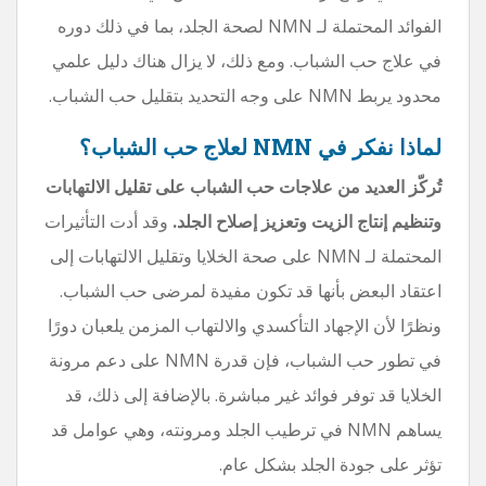
الفوائد المحتملة لـ NMN لصحة الجلد، بما في ذلك دوره
في علاج حب الشباب. ومع ذلك، لا يزال هناك دليل علمي
محدود يربط NMN على وجه التحديد بتقليل حب الشباب.
لماذا نفكر في NMN لعلاج حب الشباب؟
تُركّز العديد من علاجات حب الشباب على تقليل الالتهابات
وتنظيم إنتاج الزيت وتعزيز إصلاح الجلد.
وقد أدت التأثيرات
المحتملة لـ NMN على صحة الخلايا وتقليل الالتهابات إلى
اعتقاد البعض بأنها قد تكون مفيدة لمرضى حب الشباب.
ونظرًا لأن الإجهاد التأكسدي والالتهاب المزمن يلعبان دورًا
في تطور حب الشباب، فإن قدرة NMN على دعم مرونة
الخلايا قد توفر فوائد غير مباشرة. بالإضافة إلى ذلك، قد
يساهم NMN في ترطيب الجلد ومرونته، وهي عوامل قد
تؤثر على جودة الجلد بشكل عام.