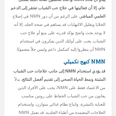
عام، إلا أن فعاليتها في علاج حب الشباب تفتقر إلى الدعم
العلمي المباشر.
على الرغم من أن دور NMN في إصلاح
الخلايا وتقليل الالتهابات قد يساهم في صحة الجلد، إلا أنه
لا يوجد بحث واضح يؤكد قدرته على منع أو علاج حب
الشباب. يجب على أولئك الذين يفكرون في استخدام
NMN أن ينظروا إليه كمكمل داعم وليس حلاً مضمونًا.
NMN كنهج تكميلي
قد يؤدي استخدام NMN إلى جانب علاجات حب الشباب
المثبتة ونمط الحياة الصحي إلى تقديم أفضل النتائج.
بدلاً
من الاعتماد فقط على NMN، يجب على الأفراد الذين
يعانون من حب الشباب الحفاظ على روتين مناسب
للعناية بالبشرة، واتباع نظام غذائي متوازن، واستخدام
العلاجات المعتمدة من أطباء الجلدية. قد يعمل NMN