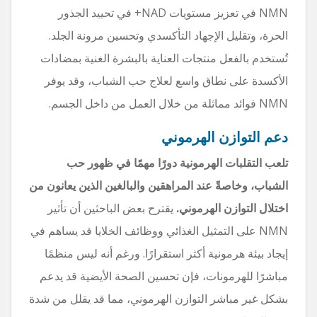
NMN في تعزيز مستويات NAD+ في تحييد الجذور
الحرة، وتقليل الإجهاد التأكسدي وتحسين مرونة الجلد.
تُستخدم بالفعل منتجات العناية بالبشرة الغنية بمضادات
الأكسدة على نطاق واسع لعلاج حب الشباب، وقد يوفر
NMN فوائد مماثلة من خلال العمل من داخل الجسم.
دعم التوازن الهرموني
تلعب التقلبات الهرمونية دورًا مهمًا في ظهور حب
الشباب، وخاصةً عند المراهقين والبالغين الذين يعانون من
اختلال التوازن الهرموني.
يقترح بعض الباحثين أن تأثير
NMN على التمثيل الغذائي ووظائف الخلايا قد يساهم في
إيجاد بيئة هرمونية أكثر استقرارًا. ورغم أنه ليس منظمًا
مباشرًا للهرمونات، فإن تحسين الصحة الأيضية قد يدعم
بشكل غير مباشر التوازن الهرموني، مما قد يقلل من شدة