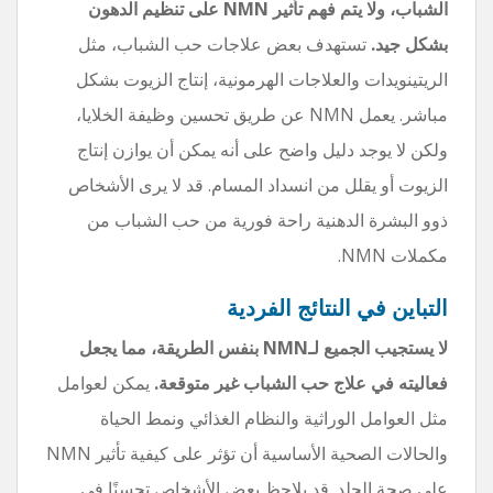
الشباب، ولا يتم فهم تأثير NMN على تنظيم الدهون
بشكل جيد.
تستهدف بعض علاجات حب الشباب، مثل
الريتينويدات والعلاجات الهرمونية، إنتاج الزيوت بشكل
مباشر. يعمل NMN عن طريق تحسين وظيفة الخلايا،
ولكن لا يوجد دليل واضح على أنه يمكن أن يوازن إنتاج
الزيوت أو يقلل من انسداد المسام. قد لا يرى الأشخاص
ذوو البشرة الدهنية راحة فورية من حب الشباب من
مكملات NMN.
التباين في النتائج الفردية
لا يستجيب الجميع لـNMN بنفس الطريقة، مما يجعل
فعاليته في علاج حب الشباب غير متوقعة.
يمكن لعوامل
مثل العوامل الوراثية والنظام الغذائي ونمط الحياة
والحالات الصحية الأساسية أن تؤثر على كيفية تأثير NMN
على صحة الجلد. قد يلاحظ بعض الأشخاص تحسنًا في