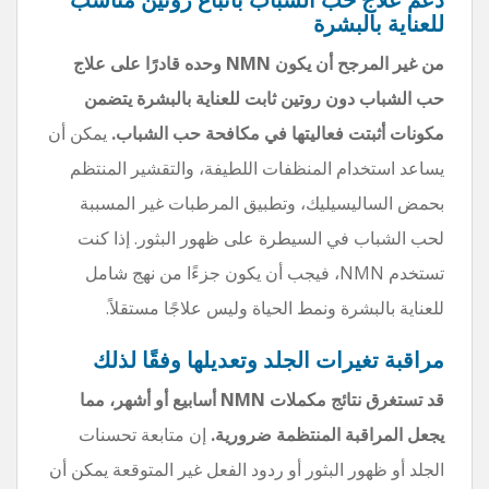
للعناية بالبشرة
من غير المرجح أن يكون NMN وحده قادرًا على علاج
حب الشباب دون روتين ثابت للعناية بالبشرة يتضمن
مكونات أثبتت فعاليتها في مكافحة حب الشباب.
يمكن أن
يساعد استخدام المنظفات اللطيفة، والتقشير المنتظم
بحمض الساليسيليك، وتطبيق المرطبات غير المسببة
لحب الشباب في السيطرة على ظهور البثور. إذا كنت
تستخدم NMN، فيجب أن يكون جزءًا من نهج شامل
للعناية بالبشرة ونمط الحياة وليس علاجًا مستقلاً.
مراقبة تغيرات الجلد وتعديلها وفقًا لذلك
قد تستغرق نتائج مكملات NMN أسابيع أو أشهر، مما
يجعل المراقبة المنتظمة ضرورية.
إن متابعة تحسنات
الجلد أو ظهور البثور أو ردود الفعل غير المتوقعة يمكن أن