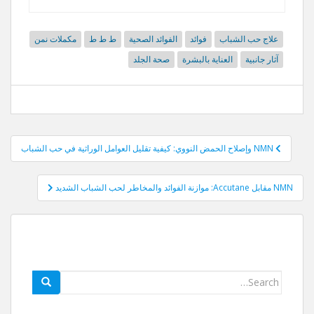
علاج حب الشباب
فوائد
الفوائد الصحية
ط ط ط
مكملات نمن
آثار جانبية
العناية بالبشرة
صحة الجلد
آخر
NMN وإصلاح الحمض النووي: كيفية تقليل العوامل الوراثية في حب الشباب
الملاحة
NMN مقابل Accutane: موازنة الفوائد والمخاطر لحب الشباب الشديد
بحث
عن: