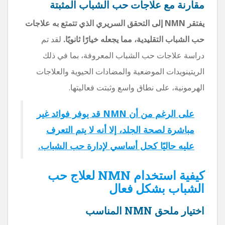
مقارنة مع علاجات حب الشباب المثبتة
يفتقر NMN إلى التحقق السريري الذي تتمتع به علاجات
حب الشباب التقليدية، مما يجعله خيارًا ثانويًا.
لقد تم
دراسة علاجات حب الشباب المعروفة، بما في ذلك
الريتينويدات الموضعية والمضادات الحيوية والعلاجات
الهرمونية، على نطاق واسع وثبتت فعاليتها.
على الرغم من أن NMN قد يوفر فوائد غير
مباشرة لصحة الجلد، إلا أنه لا يتم التعرف
عليه حاليًا كحل أساسي لإدارة حب الشباب.
كيفية استخدام NMN لعلاج حب
الشباب بشكل فعال
اختيار ملحق NMN المناسب