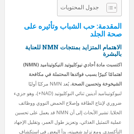
جدول المحتويات
المقدمة: حب الشباب وتأثيره على
صحة الجلد
الاهتمام المتزايد بمنتجات NMN للعناية
بالبشرة
اكتسبت مادة أحادي نيوكليوتيد النيكوتيناميد (NMN)
اهتمامًا كبيرًا بسبب فوائدها المحتملة في مكافحة
الشيخوخة وتحسين الصحة.
يُعد NMN مركبًا أوليًا
لنيوكوتيناميد أدينين ثنائي النوكليوتيد (NAD+)، وهو جزيء
ضروري لإنتاج الطاقة وإصلاح الحمض النووي ووظائف
الخلايا. تشير الأبحاث إلى أن NMN قد يعمل على تحسين
عملية التمثيل الغذائي، وتعزيز طول العمر، وتقليل الإجهاد
التأكسدي. ومع تزايد شعبيته، بدأ البعض في استكشاف