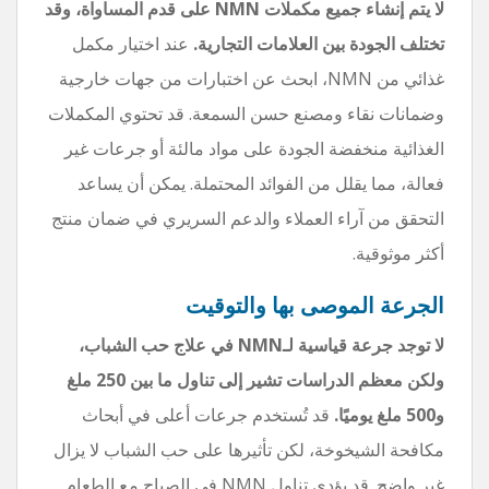
لا يتم إنشاء جميع مكملات NMN على قدم المساواة، وقد
تختلف الجودة بين العلامات التجارية.
عند اختيار مكمل
غذائي من NMN، ابحث عن اختبارات من جهات خارجية
وضمانات نقاء ومصنع حسن السمعة. قد تحتوي المكملات
الغذائية منخفضة الجودة على مواد مالئة أو جرعات غير
فعالة، مما يقلل من الفوائد المحتملة. يمكن أن يساعد
التحقق من آراء العملاء والدعم السريري في ضمان منتج
أكثر موثوقية.
الجرعة الموصى بها والتوقيت
لا توجد جرعة قياسية لـNMN في علاج حب الشباب،
ولكن معظم الدراسات تشير إلى تناول ما بين 250 ملغ
و500 ملغ يوميًا.
قد تُستخدم جرعات أعلى في أبحاث
مكافحة الشيخوخة، لكن تأثيرها على حب الشباب لا يزال
غير واضح. قد يؤدي تناول NMN في الصباح مع الطعام