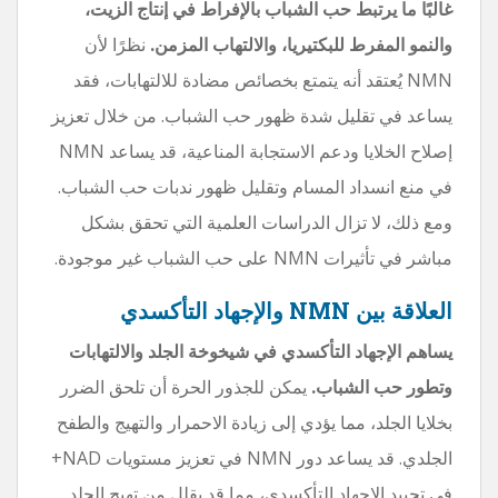
غالبًا ما يرتبط حب الشباب بالإفراط في إنتاج الزيت،
والنمو المفرط للبكتيريا، والالتهاب المزمن.
نظرًا لأن
NMN يُعتقد أنه يتمتع بخصائص مضادة للالتهابات، فقد
يساعد في تقليل شدة ظهور حب الشباب. من خلال تعزيز
إصلاح الخلايا ودعم الاستجابة المناعية، قد يساعد NMN
في منع انسداد المسام وتقليل ظهور ندبات حب الشباب.
ومع ذلك، لا تزال الدراسات العلمية التي تحقق بشكل
مباشر في تأثيرات NMN على حب الشباب غير موجودة.
العلاقة بين NMN والإجهاد التأكسدي
يساهم الإجهاد التأكسدي في شيخوخة الجلد والالتهابات
وتطور حب الشباب.
يمكن للجذور الحرة أن تلحق الضرر
بخلايا الجلد، مما يؤدي إلى زيادة الاحمرار والتهيج والطفح
الجلدي. قد يساعد دور NMN في تعزيز مستويات NAD+
في تحييد الإجهاد التأكسدي، مما قد يقلل من تهيج الجلد