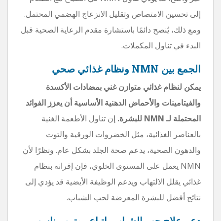
إلى تحسين الامتصاص وتقليل الانزعاج الهضمي المحتمل.
ومع ذلك، يُنصح دائمًا باستشارة مقدم الرعاية الصحية قبل
البدء في تناول المكملات.
الجمع بين NMN ونظام غذائي صحي
يمكن لنظام غذائي متوازن غني بمضادات الأكسدة
والفيتامينات والأحماض الدهنية الأساسية أن يعزز الفوائد
المحتملة لـ NMN للبشرة.
إن تناول الأطعمة الغنية
بالعناصر الغذائية، مثل الخضروات الورقية والتوت
والدهون الصحية، يدعم صحة الجلد بشكل عام. ونظرًا لأن
NMN يعمل على المستوى الخلوي، فإن إقرانه بنظام
غذائي يقلل الالتهاب ويدعم الوظيفة الأيضية قد يؤدي إلى
نتائج أفضل للبشرة المعرضة لحب الشباب.
دعم علاج حب الشباب باتباع روتين مناسب