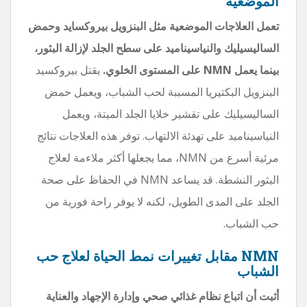
الموضعية
تعمل العلاجات الموضعية مثل البنزويل بيروكسايد وحمض
الساليسيليك والنياسيناميد على سطح الجلد لإزالة البثور،
بينما يعمل NMN على المستوى الخلوي.
يقتل بيروكسيد
البنزويل البكتيريا المسببة لحب الشباب، ويعمل حمض
الساليسيليك على تقشير خلايا الجلد الميتة، ويعمل
النياسيناميد على تهدئة الالتهاب. توفر هذه العلاجات نتائج
مرئية أسرع من NMN، مما يجعلها أكثر ملاءمة لعلاج
البثور النشطة. قد يساعد NMN في الحفاظ على صحة
الجلد على المدى الطويل، لكنه لا يوفر راحة فورية من
حب الشباب.
NMN مقابل تغييرات نمط الحياة لعلاج حب
الشباب
أثبت أن اتباع نظام غذائي صحي وإدارة الإجهاد والعناية