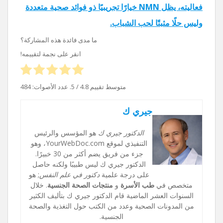
فعاليته، يظل NMN خيارًا تجريبيًا ذو فوائد صحية متعددة
وليس حلًا مثبتًا لحب الشباب.
ما مدى فائدة هذه المشاركة؟
انقر على نجمة لتقييمه!
متوسط ​​تقييم
4.8
/ 5. عدد الأصوات:
484
جيري ك
الدكتور جيري ك
هو المؤسس والرئيس
التنفيذي لموقع YourWebDoc.com، وهو
جزء من فريق يضم أكثر من 30 خبيرًا.
الدكتور جيري ك ليس طبيبًا ولكنه حاصل
على درجة علمية
دكتور في علم النفس
; هو
متخصص في
طب الأسرة
و
منتجات الصحة الجنسية
. خلال
السنوات العشر الماضية قام الدكتور جيري ك بتأليف الكثير
من المدونات الصحية وعدد من الكتب حول التغذية والصحة
الجنسية.