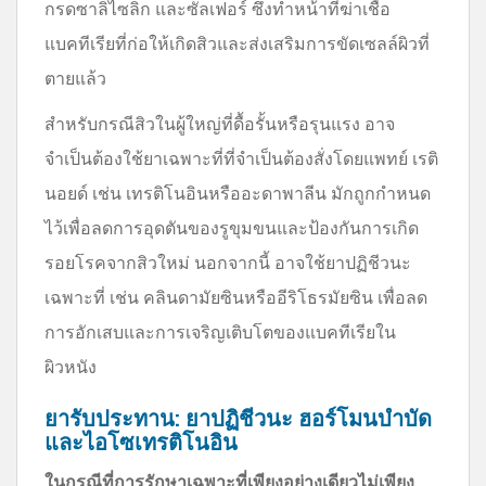
กรดซาลิไซลิก และซัลเฟอร์ ซึ่งทำหน้าที่ฆ่าเชื้อ
แบคทีเรียที่ก่อให้เกิดสิวและส่งเสริมการขัดเซลล์ผิวที่
ตายแล้ว
สำหรับกรณีสิวในผู้ใหญ่ที่ดื้อรั้นหรือรุนแรง อาจ
จำเป็นต้องใช้ยาเฉพาะที่ที่จำเป็นต้องสั่งโดยแพทย์ เรติ
นอยด์ เช่น เทรติโนอินหรืออะดาพาลีน มักถูกกำหนด
ไว้เพื่อลดการอุดตันของรูขุมขนและป้องกันการเกิด
รอยโรคจากสิวใหม่ นอกจากนี้ อาจใช้ยาปฏิชีวนะ
เฉพาะที่ เช่น คลินดามัยซินหรืออีริโธรมัยซิน เพื่อลด
การอักเสบและการเจริญเติบโตของแบคทีเรียใน
ผิวหนัง
ยารับประทาน: ยาปฏิชีวนะ ฮอร์โมนบำบัด
และไอโซเทรติโนอิน
ในกรณีที่การรักษาเฉพาะที่เพียงอย่างเดียวไม่เพียง