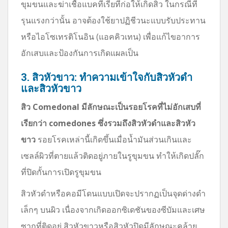
ขุมขนและฆ่าเชื้อแบคทีเรียที่ก่อให้เกิดสิว ในกรณีที่
รุนแรงกว่านั้น อาจต้องใช้ยาปฏิชีวนะแบบรับประทาน
หรือไอโซเทรติโนอิน (แอคคิวเทน) เพื่อแก้ไขอาการ
อักเสบและป้องกันการเกิดแผลเป็น
3. สิวหัวขาว: ทำความเข้าใจกับสิวหัวดำ
และสิวหัวขาว
สิว Comedonal มีลักษณะเป็นรอยโรคที่ไม่อักเสบที่
เรียกว่า comedones ซึ่งรวมถึงสิวหัวดำและสิวหัว
ขาว
รอยโรคเหล่านี้เกิดขึ้นเมื่อน้ำมันส่วนเกินและ
เซลล์ผิวที่ตายแล้วติดอยู่ภายในรูขุมขน ทำให้เกิดปลั๊ก
ที่ปิดกั้นการเปิดรูขุมขน
สิวหัวดำหรือคอมีโดนแบบเปิดจะปรากฏเป็นจุดด่างดำ
เล็กๆ บนผิว เนื่องจากเกิดออกซิเดชันของซีบัมและเศษ
ซากที่ติดอยู่ สิวหัวขาวหรือสิวหัวปิดมีลักษณะคล้าย