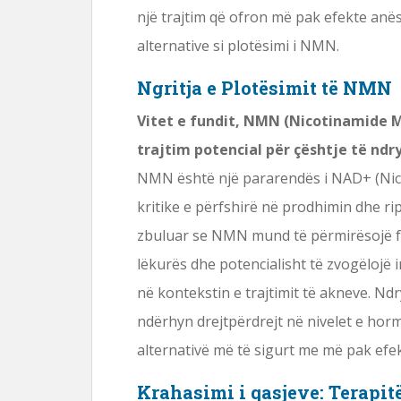
një trajtim që ofron më pak efekte anës
alternative si plotësimi i NMN.
Ngritja e Plotësimit të NMN
Vitet e fundit, NMN (Nicotinamide M
trajtim potencial për çështje të nd
NMN është një pararendës i NAD+ (Nico
kritike e përfshirë në prodhimin dhe rip
zbuluar se NMN mund të përmirësojë fu
lëkurës dhe potencialisht të zvogëlojë 
në kontekstin e trajtimit të akneve. 
ndërhyn drejtpërdrejt në nivelet e hor
alternativë më të sigurt me më pak efe
Krahasimi i qasjeve: Terapi