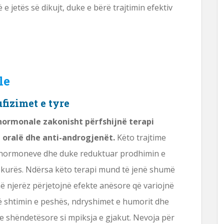
e jetës së dikujt, duke e bërë trajtimin efektiv
le
fizimet e tyre
hormonale zakonisht përfshijnë terapi
t oralë dhe anti-androgjenët.
Këto trajtime
e hormoneve dhe duke reduktuar prodhimin e
 lëkurës. Ndërsa këto terapi mund të jenë shumë
më njerëz përjetojnë efekte anësore që variojnë
rë shtimin e peshës, ndryshimet e humorit dhe
e shëndetësore si mpiksja e gjakut. Nevoja për