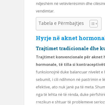
ndjeshëm në vetëvlerësimin dhe cilësinë 
vendimtar.
Tabela e Përmbajtjes
Hyrje në aknet hormona
Trajtimet tradicionale dhe ku
Trajtimet konvencionale për aknet 
hormonale, të tilla si kontraceptivë
funksionojnë duke balancuar nivelet 
sebumit, i cili ndihmon në pastrimin e
efektive, ato nuk janë pa të meta. Shu
nga të lehta në të rënda, duke përfshi
rrezikun e shtuar të problemeve serioz