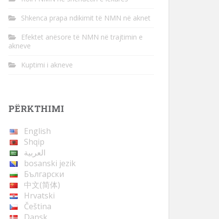
Shkenca prapa ndikimit të NMN në aknet
Efektet anësore të NMN në trajtimin e
akneve
Kuptimi i akneve
PËRKTHIMI
English
Shqip
العربية
bosanski jezik
Български
中文(简体)
Hrvatski
Čeština
Dansk