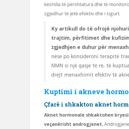
këshilla të përshtatura dhe të monitoro
zgjedhur të jetë efektiv dhe i sigurt.
Ky artikull do të ofrojë njohur
trajtim, përfitimet dhe kufizi
zgjedhjen e duhur për menaxh
nëse po konsideroni terapitë tr
NMN si një qasje të re, të kuptua
drejt menaxhimit efektiv të akne
Kuptimi i akneve hormo
Çfarë i shkakton aknet hor
Aknet hormonale shkaktohen kryesis
veçanërisht androgjenet.
Androgjene