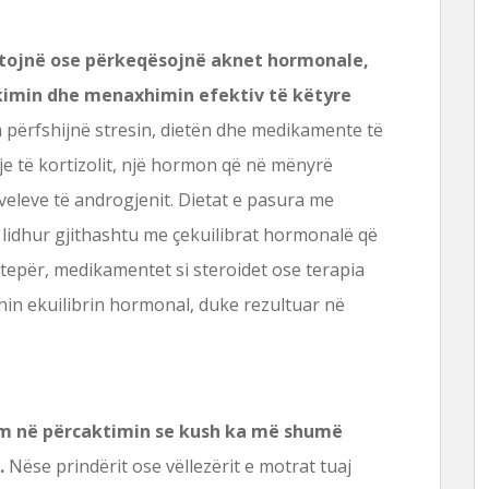
tojnë ose përkeqësojnë aknet hormonale,
ikimin dhe menaxhimin efektiv të këtyre
përfshijnë stresin, dietën dhe medikamente të
tje të kortizolit, një hormon që në mënyrë
iveleve të androgjenit. Dietat e pasura me
lidhur gjithashtu me çekuilibrat hormonalë që
 tepër, medikamentet si steroidet ose terapia
n ekuilibrin hormonal, duke rezultuar në
hëm në përcaktimin se kush ka më shumë
.
Nëse prindërit ose vëllezërit e motrat tuaj