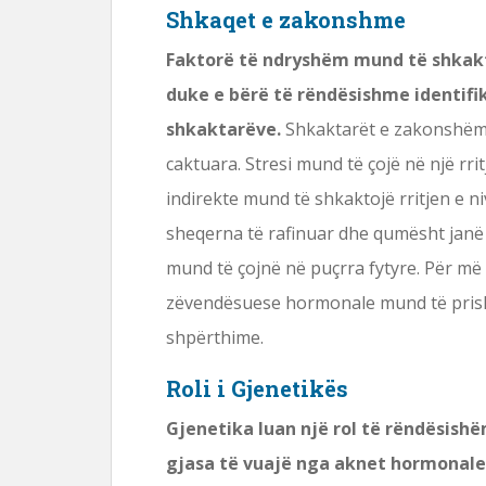
Shkaqet e zakonshme
Faktorë të ndryshëm mund të shkak
duke e bërë të rëndësishme identif
shkaktarëve.
Shkaktarët e zakonshëm 
caktuara. Stresi mund të çojë në një rri
indirekte mund të shkaktojë rritjen e n
sheqerna të rafinuar dhe qumësht janë 
mund të çojnë në puçrra fytyre. Për më
zëvendësuese hormonale mund të prishi
shpërthime.
Roli i Gjenetikës
Gjenetika luan një rol të rëndësis
gjasa të vuajë nga aknet hormonale