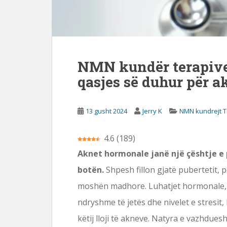
s
o
r
e
NMN kundër terapive
qasjes së duhur për 
13 gusht 2024
Jerry K
NMN kundrejt Tr
4.6
(
189
)
Aknet hormonale janë një çështje e 
botën.
Shpesh fillon gjatë pubertetit,
moshën madhore. Luhatjet hormonale, t
ndryshme të jetës dhe nivelet e stresit,
këtij lloji të akneve. Natyra e vazhdu