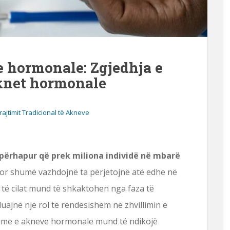
 hormonale: Zgjedhja e
aknet hormonale
ajtimit Tradicional të Akneve
përhapur që prek miliona individë në mbarë
 por shumë vazhdojnë ta përjetojnë atë edhe në
ë cilat mund të shkaktohen nga faza të
 luajnë një rol të rëndësishëm në zhvillimin e
eshme e akneve hormonale mund të ndikojë