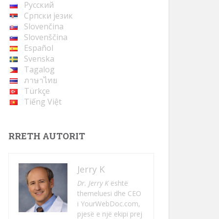
Русский
Cрпски језик
Slovenčina
Slovenščina
Español
Svenska
Tagalog
ภาษาไทย
Türkçe
Tiếng Việt
RRETH AUTORIT
Jerry K
Dr. Jerry K
është
themeluesi dhe CEO
i YourWebDoc.com,
pjesë e një ekipi prej