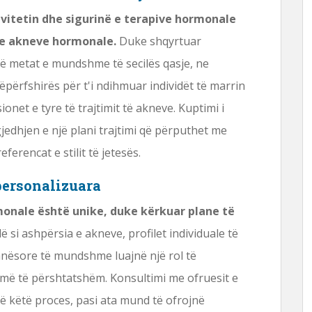
ivitetin dhe sigurinë e terapive hormonale
 e akneve hormonale.
Duke shqyrtuar
të metat e mundshme të secilës qasje, ne
përfshirës për t'i ndihmuar individët të marrin
net e tyre të trajtimit të akneve. Kuptimi i
jedhjen e një plani trajtimi që përputhet me
erencat e stilit të jetesës.
 personalizuara
monale është unike, duke kërkuar plane të
lë si ashpërsia e akneve, profilet individuale të
anësore të mundshme luajnë një rol të
 më të përshtatshëm. Konsultimi me ofruesit e
ë këtë proces, pasi ata mund të ofrojnë