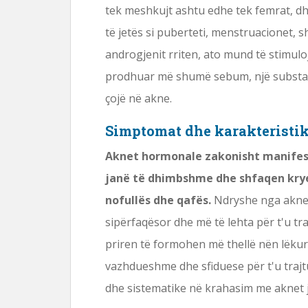
tek meshkujt ashtu edhe tek femrat, dh
të jetës si puberteti, menstruacionet, 
androgjenit rriten, ato mund të stimul
prodhuar më shumë sebum, një substanc
çojë në akne.
Simptomat dhe karakteristi
Aknet hormonale zakonisht manifesto
janë të dhimbshme dhe shfaqen krye
nofullës dhe qafës.
Ndryshe nga aknet t
sipërfaqësor dhe më të lehta për t'u tr
priren të formohen më thellë nën lëkur
vazhdueshme dhe sfiduese për t'u traj
dhe sistematike në krahasim me aknet