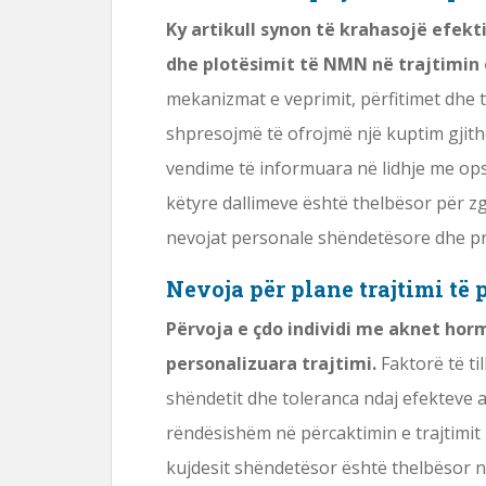
Ky artikull synon të krahasojë efekt
dhe plotësimit të NMN në trajtimin
mekanizmat e veprimit, përfitimet dhe 
shpresojmë të ofrojmë një kuptim gjithë
vendime të informuara në lidhje me opsio
këtyre dallimeve është thelbësor për zg
nevojat personale shëndetësore dhe pref
Nevoja për plane trajtimi të
Përvoja e çdo individi me aknet hor
personalizuara trajtimi.
Faktorë të til
shëndetit dhe toleranca ndaj efekteve 
rëndësishëm në përcaktimin e trajtimit
kujdesit shëndetësor është thelbësor n