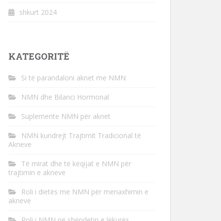
shkurt 2024
KATEGORITË
Si të parandaloni aknet me NMN
NMN dhe Bilanci Hormonal
Suplemente NMN për aknet
NMN kundrejt Trajtimit Tradicional të
Akneve
Të mirat dhe të këqijat e NMN për
trajtimin e akneve
Roli i dietës me NMN për menaxhimin e
akneve
Roli i NMN në shëndetin e lëkurës