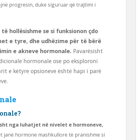
jnë progresin, duke siguruar që trajtimi i
i të hollësishme se si funksionon çdo
met e tyre, dhe udhëzime për të bërë
imin e akneve hormonale.
Pavarësisht
adicionale hormonale ose po eksploroni
rit e këtyre opsioneve është hapi i parë
ve.
nale
monale?
ht nga luhatjet në nivelet e hormoneve,
t janë hormone mashkullore të pranishme si