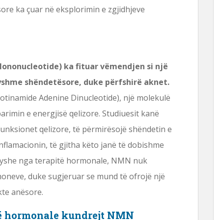
ore ka çuar në eksplorimin e zgjidhjeve
ononucleotide) ka fituar vëmendjen si një
ryshme shëndetësore, duke përfshirë aknet.
tinamide Adenine Dinucleotide), një molekulë
arimin e energjisë qelizore. Studiuesit kanë
nksionet qelizore, të përmirësojë shëndetin e
inflamacionin, të gjitha këto janë të dobishme
Ndryshe nga terapitë hormonale, NMN nuk
moneve, duke sugjeruar se mund të ofrojë një
kte anësore.
të hormonale kundrejt NMN