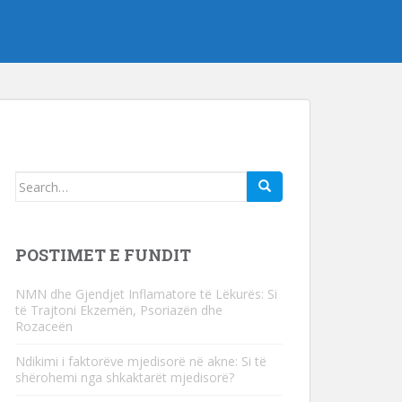
Kërko
për:
POSTIMET E FUNDIT
NMN dhe Gjendjet Inflamatore të Lëkurës: Si
të Trajtoni Ekzemën, Psoriazën dhe
Rozaceën
Ndikimi i faktorëve mjedisorë në akne: Si të
shërohemi nga shkaktarët mjedisorë?