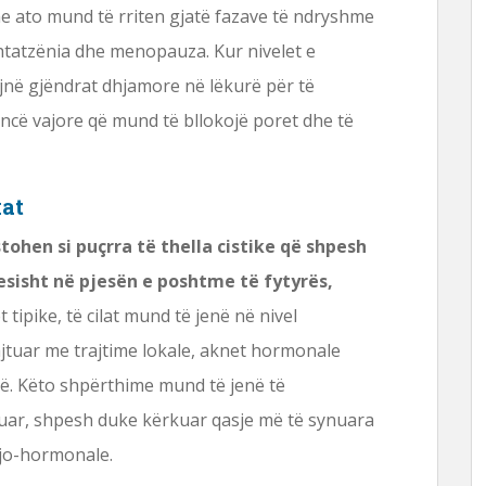
e ato mund të rriten gjatë fazave të ndryshme
shtatzënia dhe menopauza. Kur nivelet e
ojnë gjëndrat dhjamore në lëkurë për të
ë vajore që mund të bllokojë poret dhe të
kat
hen si puçrra të thella cistike që shpesh
sisht në pjesën e poshtme të fytyrës,
ipike, të cilat mund të jenë në nivel
ajtuar me trajtime lokale, aknet hormonale
ë. Këto shpërthime mund të jenë të
tuar, shpesh duke kërkuar qasje më të synuara
 jo-hormonale.