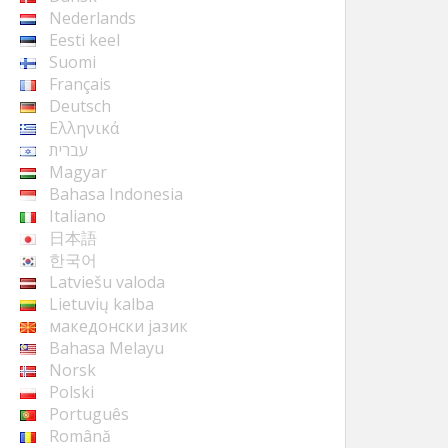
Nederlands
Eesti keel
Suomi
Français
Deutsch
Ελληνικά
עברית
Magyar
Bahasa Indonesia
Italiano
日本語
한국어
Latviešu valoda
Lietuvių kalba
македонски јазик
Bahasa Melayu
Norsk
Polski
Português
Română