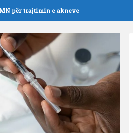
MN për trajtimin e akneve