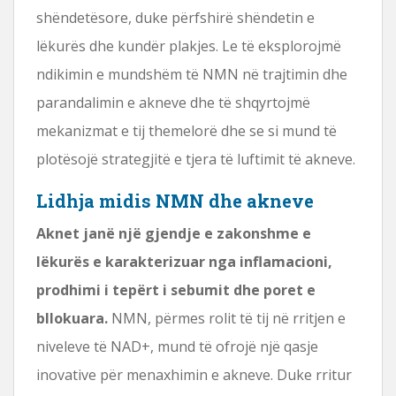
shëndetësore, duke përfshirë shëndetin e
lëkurës dhe kundër plakjes. Le të eksplorojmë
ndikimin e mundshëm të NMN në trajtimin dhe
parandalimin e akneve dhe të shqyrtojmë
mekanizmat e tij themelorë dhe se si mund të
plotësojë strategjitë e tjera të luftimit të akneve.
Lidhja midis NMN dhe akneve
Aknet janë një gjendje e zakonshme e
lëkurës e karakterizuar nga inflamacioni,
prodhimi i tepërt i sebumit dhe poret e
bllokuara.
NMN, përmes rolit të tij në rritjen e
niveleve të NAD+, mund të ofrojë një qasje
inovative për menaxhimin e akneve. Duke rritur