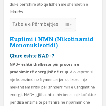
duke përfshirë ato që lidhen me shëndetin e
lëkurës.
Tabela e Përmbajtjes
Kuptimi i NMN (Nikotinamid
Mononukleotidi)
Çfarë është NAD+?
NAD+ është thelbësor për procesin e
prodhimit të energjisë në trup.
Ajo vepron si
një koenzimë në frymëmarrjen qelizore, një
mekanizëm kritik për shndërrimin e ushqimit në
energji. NAD+ gjithashtu shërben si një kofaktor
për disa enzima të përfshira në riparimin dhe