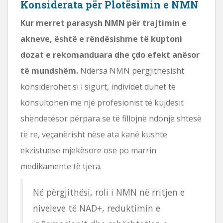
Konsiderata për Plotësimin e NMN
Kur merret parasysh NMN për trajtimin e
akneve, është e rëndësishme të kuptoni
dozat e rekomanduara dhe çdo efekt anësor
të mundshëm.
Ndërsa NMN përgjithësisht
konsiderohet si i sigurt, individët duhet të
konsultohen me një profesionist të kujdesit
shëndetësor përpara se të fillojnë ndonjë shtesë
të re, veçanërisht nëse ata kanë kushte
ekzistuese mjekësore ose po marrin
medikamente të tjera.
Në përgjithësi, roli i NMN në rritjen e
niveleve të NAD+, reduktimin e