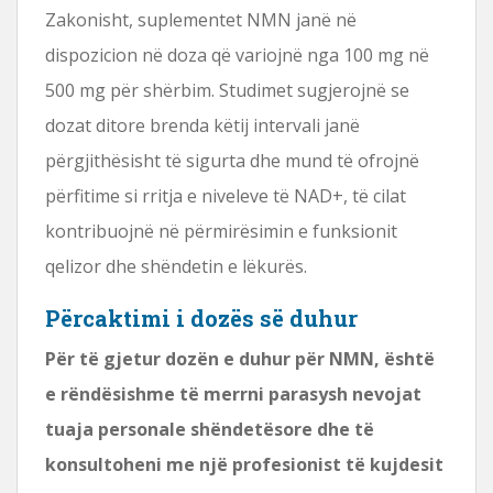
Zakonisht, suplementet NMN janë në
dispozicion në doza që variojnë nga 100 mg në
500 mg për shërbim. Studimet sugjerojnë se
dozat ditore brenda këtij intervali janë
përgjithësisht të sigurta dhe mund të ofrojnë
përfitime si rritja e niveleve të NAD+, të cilat
kontribuojnë në përmirësimin e funksionit
qelizor dhe shëndetin e lëkurës.
Përcaktimi i dozës së duhur
Për të gjetur dozën e duhur për NMN, është
e rëndësishme të merrni parasysh nevojat
tuaja personale shëndetësore dhe të
konsultoheni me një profesionist të kujdesit