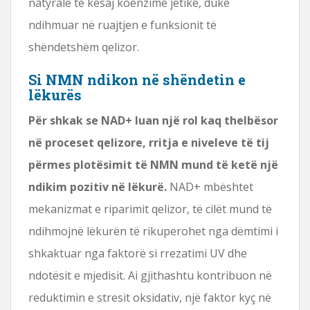
natyrale të kësaj koenzime jetike, duke
ndihmuar në ruajtjen e funksionit të
shëndetshëm qelizor.
Si NMN ndikon në shëndetin e
lëkurës
Për shkak se NAD+ luan një rol kaq thelbësor
në proceset qelizore, rritja e niveleve të tij
përmes plotësimit të NMN mund të ketë një
ndikim pozitiv në lëkurë.
NAD+ mbështet
mekanizmat e riparimit qelizor, të cilët mund të
ndihmojnë lëkurën të rikuperohet nga dëmtimi i
shkaktuar nga faktorë si rrezatimi UV dhe
ndotësit e mjedisit. Ai gjithashtu kontribuon në
reduktimin e stresit oksidativ, një faktor kyç në