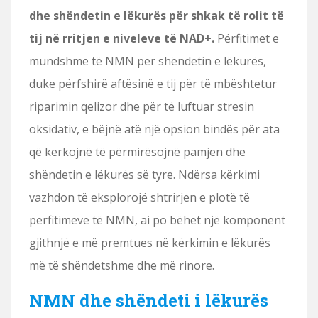
dhe shëndetin e lëkurës për shkak të rolit të
tij në rritjen e niveleve të NAD+.
Përfitimet e
mundshme të NMN për shëndetin e lëkurës,
duke përfshirë aftësinë e tij për të mbështetur
riparimin qelizor dhe për të luftuar stresin
oksidativ, e bëjnë atë një opsion bindës për ata
që kërkojnë të përmirësojnë pamjen dhe
shëndetin e lëkurës së tyre. Ndërsa kërkimi
vazhdon të eksplorojë shtrirjen e plotë të
përfitimeve të NMN, ai po bëhet një komponent
gjithnjë e më premtues në kërkimin e lëkurës
më të shëndetshme dhe më rinore.
NMN dhe shëndeti i lëkurës