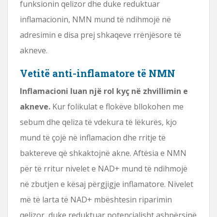
funksionin qelizor dhe duke reduktuar
inflamacionin, NMN mund të ndihmojë në
adresimin e disa prej shkaqeve rrënjësore të
akneve.
Vetitë anti-inflamatore të NMN
Inflamacioni luan një rol kyç në zhvillimin e
akneve.
Kur folikulat e flokëve bllokohen me
sebum dhe qeliza të vdekura të lëkurës, kjo
mund të çojë në inflamacion dhe rritje të
baktereve që shkaktojnë akne. Aftësia e NMN
për të rritur nivelet e NAD+ mund të ndihmojë
në zbutjen e kësaj përgjigje inflamatore. Nivelet
më të larta të NAD+ mbështesin riparimin
qelizor, duke reduktuar potencialisht ashpërsinë