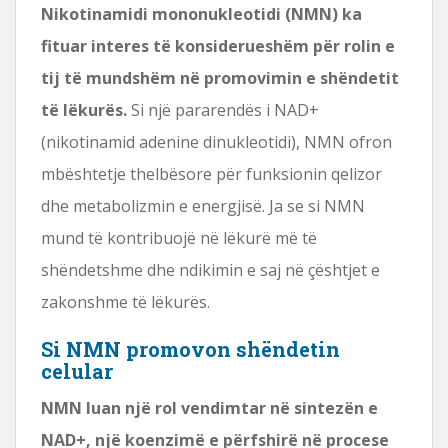
Nikotinamidi mononukleotidi (NMN) ka
fituar interes të konsiderueshëm për rolin e
tij të mundshëm në promovimin e shëndetit
të lëkurës.
Si një pararendës i NAD+
(nikotinamid adenine dinukleotidi), NMN ofron
mbështetje thelbësore për funksionin qelizor
dhe metabolizmin e energjisë. Ja se si NMN
mund të kontribuojë në lëkurë më të
shëndetshme dhe ndikimin e saj në çështjet e
zakonshme të lëkurës.
Si NMN promovon shëndetin
celular
NMN luan një rol vendimtar në sintezën e
NAD+, një koenzimë e përfshirë në procese