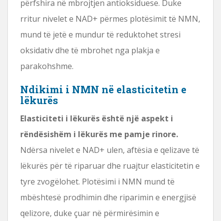
përfshira në mbrojtjen antioksiduese. Duke
rritur nivelet e NAD+ përmes plotësimit të NMN,
mund të jetë e mundur të reduktohet stresi
oksidativ dhe të mbrohet nga plakja e
parakohshme.
Ndikimi i NMN në elasticitetin e
lëkurës
Elasticiteti i lëkurës është një aspekt i
rëndësishëm i lëkurës me pamje rinore.
Ndërsa nivelet e NAD+ ulen, aftësia e qelizave të
lëkurës për të riparuar dhe ruajtur elasticitetin e
tyre zvogëlohet. Plotësimi i NMN mund të
mbështesë prodhimin dhe riparimin e energjisë
qelizore, duke çuar në përmirësimin e