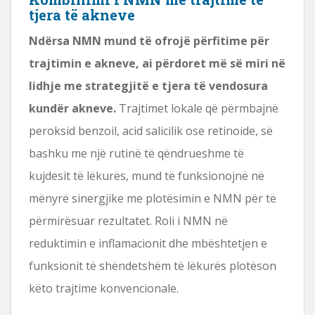
tjera të akneve
Ndërsa NMN mund të ofrojë përfitime për
trajtimin e akneve, ai përdoret më së miri në
lidhje me strategjitë e tjera të vendosura
kundër akneve.
Trajtimet lokale që përmbajnë
peroksid benzoil, acid salicilik ose retinoide, së
bashku me një rutinë të qëndrueshme të
kujdesit të lëkurës, mund të funksionojnë në
mënyrë sinergjike me plotësimin e NMN për të
përmirësuar rezultatet. Roli i NMN në
reduktimin e inflamacionit dhe mbështetjen e
funksionit të shëndetshëm të lëkurës plotëson
këto trajtime konvencionale.