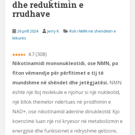
dhe reduktimin e
s
rrudhave
o
r
e
26 prill 2024
Jerry K
Roli i NMN në shëndetin e
lëkurës
4.7
(
308
)
Nikotinamidi mononukleotidi, ose NMN, po
fiton vëmendje për përfitimet e tij të
mundshme në shëndet dhe jetëgjatësi.
NMN
është një lloj molekule e njohur si një nukleotid,
një bllok themelor ndërtues në prodhimin e
NAD+, ose nikotinamid adenine dinukleotid. Kjo
koenzimë luan një rol kryesor në metabolizmin e
energjisë dhe funksionet e ndryshme qelizore,