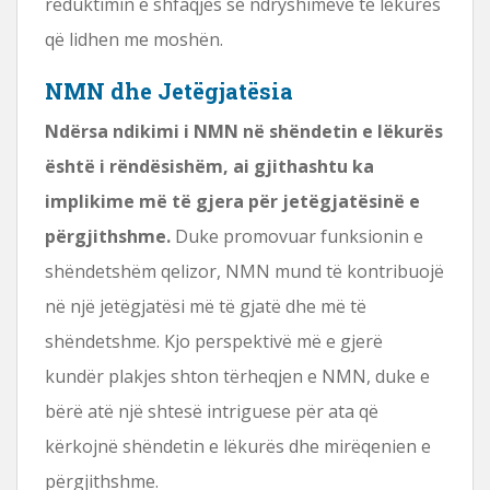
reduktimin e shfaqjes së ndryshimeve të lëkurës
që lidhen me moshën.
NMN dhe Jetëgjatësia
Ndërsa ndikimi i NMN në shëndetin e lëkurës
është i rëndësishëm, ai gjithashtu ka
implikime më të gjera për jetëgjatësinë e
përgjithshme.
Duke promovuar funksionin e
shëndetshëm qelizor, NMN mund të kontribuojë
në një jetëgjatësi më të gjatë dhe më të
shëndetshme. Kjo perspektivë më e gjerë
kundër plakjes shton tërheqjen e NMN, duke e
bërë atë një shtesë intriguese për ata që
kërkojnë shëndetin e lëkurës dhe mirëqenien e
përgjithshme.