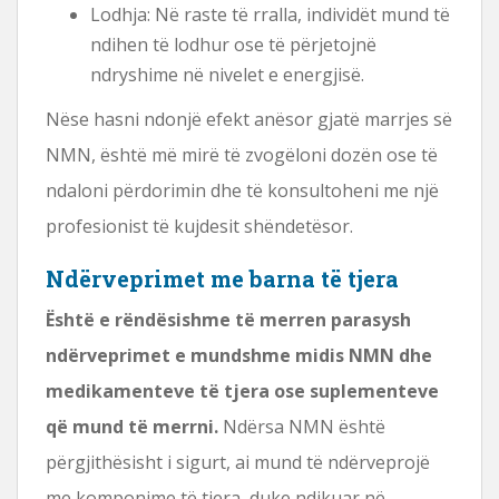
Lodhja: Në raste të rralla, individët mund të
ndihen të lodhur ose të përjetojnë
ndryshime në nivelet e energjisë.
Nëse hasni ndonjë efekt anësor gjatë marrjes së
NMN, është më mirë të zvogëloni dozën ose të
ndaloni përdorimin dhe të konsultoheni me një
profesionist të kujdesit shëndetësor.
Ndërveprimet me barna të tjera
Është e rëndësishme të merren parasysh
ndërveprimet e mundshme midis NMN dhe
medikamenteve të tjera ose suplementeve
që mund të merrni.
Ndërsa NMN është
përgjithësisht i sigurt, ai mund të ndërveprojë
me komponime të tjera, duke ndikuar në