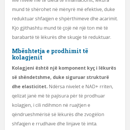
mund të shërohet në mënyrë më efektive, duke
reduktuar shfaqjen e shpërthimeve dhe acarimit.
Kjo gjithashtu mund të çojë në një ton më të
barabartë të lëkurës dhe skuqje të reduktuar.
Mbështetja e prodhimit të
kolagjenit
Kolagjeni është një komponent kyç i lëkurës
së shëndetshme, duke siguruar strukturë
dhe elasticitet.
Ndërsa nivelet e NAD+ rriten,
qelizat janë më të pajisura për të prodhuar
kolagjen, i cili ndihmon në ruajtjen e
qëndrueshmërisë së lëkurës dhe zvogëlon
shfaqjen e rrudhave dhe linjave të imta.