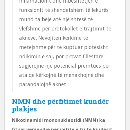
inflamacionit dhe mbështetjen e
funksionit të shëndetshëm të lëkurës
mund ta bëjë atë një shtesë të
vlefshme për protokollet e trajtimit të
akneve. Nevojiten kërkime të
mëtejshme për të kuptuar plotësisht
ndikimin e saj, por provat fillestare
sugjerojnë një potencial premtues për
ata që kërkojnë të menaxhojnë dhe
parandalojnë aknet.
NMN dhe përfitimet kundër
plakjes
Nikotinamidi mononukleotidi (NMN) ka
fituar vëmendje për vetitë e tij të kujdesit