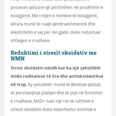
proceset qelizore që përfshihen në prodhimin e
kolagjenit. Me rritjen e niveleve të kolagjenit,
lëkura mund të ruajë qëndrueshmërinë dhe
elasticitetin e saj për më gjatë, duke reduktuar
shfaqjen e rrudhave.
Reduktimi i stresit oksidativ me
NMN
Stresi oksidativ ndodh kur ka një çekuilibër
midis radikaleve të lira dhe antioksidantëve
në trup.
Ky çekuilibër mund të dëmtojë qelizat,
të përshpejtojë plakjen dhe të çojë në formimin
e rrudhave. NAD+ luan një rol në luftimin e
stresit oksidativ duke mbështetur enzimat e