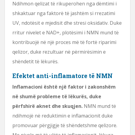
Ndihmon qelizat të rikuperohen nga dëmtimi i
shkaktuar nga faktorë të jashtëm si rrezatimi
UV, ndotësit e mjedisit dhe stresi oksidativ. Duke
rritur nivelet e NAD+, plotësimi i NMN mund të
kontribuojë në një proces më të fortë riparimi
qelizor, duke rezultuar në përmirësimin e
shëndetit të lëkurës.
Efektet anti-inflamatore të NMN
Inflamacioni është një faktor i zakonshëm
në shumë probleme të lëkurës, duke
përfshirë aknet dhe skuqjen.
NMN mund të
ndihmojë në reduktimin e inflamacionit duke
promovuar përgjigje të shëndetshme qelizore.
Me nivele më të ulëta të inflamacionit, lëkura