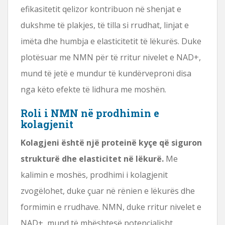
efikasitetit qelizor kontribuon në shenjat e
dukshme të plakjes, të tilla si rrudhat, linjat e
imëta dhe humbja e elasticitetit të lëkurës. Duke
plotësuar me NMN për të rritur nivelet e NAD+,
mund të jetë e mundur të kundërveproni disa
nga këto efekte të lidhura me moshën.
Roli i NMN në prodhimin e
kolagjenit
Kolagjeni është një proteinë kyçe që siguron
strukturë dhe elasticitet në lëkurë.
Me
kalimin e moshës, prodhimi i kolagjenit
zvogëlohet, duke çuar në rënien e lëkurës dhe
formimin e rrudhave. NMN, duke rritur nivelet e
NAD+, mund të mbështesë potencialisht