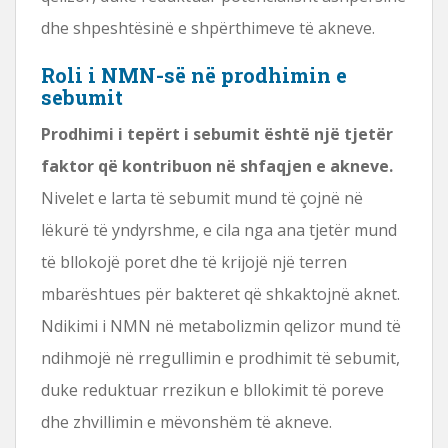
dhe shpeshtësinë e shpërthimeve të akneve.
Roli i NMN-së në prodhimin e
sebumit
Prodhimi i tepërt i sebumit është një tjetër
faktor që kontribuon në shfaqjen e akneve.
Nivelet e larta të sebumit mund të çojnë në
lëkurë të yndyrshme, e cila nga ana tjetër mund
të bllokojë poret dhe të krijojë një terren
mbarështues për bakteret që shkaktojnë aknet.
Ndikimi i NMN në metabolizmin qelizor mund të
ndihmojë në rregullimin e prodhimit të sebumit,
duke reduktuar rrezikun e bllokimit të poreve
dhe zhvillimin e mëvonshëm të akneve.