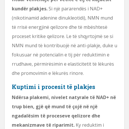
kundër plakjes.
Si një pararendës i NAD+
(nikotinamid adenine dinukleotidi), NMN mund
të rrisë energjinë qelizore dhe të mbështesë
proceset kritike qelizore. Le të shqyrtojmë se si
NMN mund të kontribuojë në anti-plakje, duke u
fokusuar në potencialin e tij për reduktimin e
rrudhave, përmirësimin e elasticitetit të lëkurës
dhe promovimin e lëkurës rinore.
Kuptimi i procesit të plakjes
Ndërsa plakemi, nivelet natyrale të NAD+ në
trup bien, gjë që mund të çojë në një
ngadalësim të proceseve qelizore dhe
mekanizmave të riparimit.
Ky reduktim i