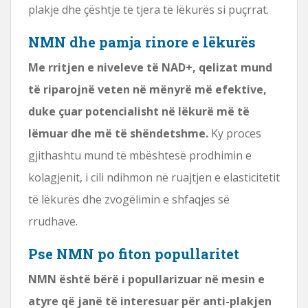
plakje dhe çështje të tjera të lëkurës si puçrrat.
NMN dhe pamja rinore e lëkurës
Me rritjen e niveleve të NAD+, qelizat mund
të riparojnë veten në mënyrë më efektive,
duke çuar potencialisht në lëkurë më të
lëmuar dhe më të shëndetshme.
Ky proces
gjithashtu mund të mbështesë prodhimin e
kolagjenit, i cili ndihmon në ruajtjen e elasticitetit
të lëkurës dhe zvogëlimin e shfaqjes së
rrudhave.
Pse NMN po fiton popullaritet
NMN është bërë i popullarizuar në mesin e
atyre që janë të interesuar për anti-plakjen