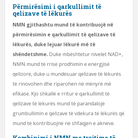
Përmirësimi i qarkullimit të
qelizave të lëkurës
NMN gjithashtu mund të kontribuojë në
përmirësimin e qarkullimit të qelizave të
lëkurës, duke lejuar lëkurë më të
shëndetshme.
Duke mbështetur nivelet NAD+,
NMN mund të rrisë prodhimin e energjisë
qelizore, duke u mundësuar qelizave të lëkurës
të rinovohen dhe riparohen në mënyrë më
efikase. Kjo shkallë e rritur e qarkullimit të
qelizave të lëkurës mund të parandalojë
grumbullimin e qelizave të vdekura të lëkurës që
mund të kontribuojnë në shfaqjen e akneve.
Kombinimi i NMN me trajtime të