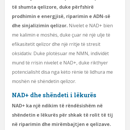
të shumta qelizore, duke përfshirë
prodhimin e energjisë, riparimin e ADN-së
dhe sinjalizimin qelizor.
Nivelet e NAD+ bien
me kalimin e moshës, duke çuar në një ulje të
efikasitetit qelizor dhe një rritje të stresit
oksidativ. Duke plotësuar me NMN, individët
mund të rrisin nivelet e NAD+, duke rikthyer
potencialisht disa nga këto rënie të lidhura me
moshën në shëndetin qelizor.
NAD+ dhe shëndeti i lëkurës
NAD+ ka një ndikim të rëndësishëm në
shëndetin e lëkurës për shkak të rolit të tij
në riparimin dhe mirëmbajtjen e qelizave.