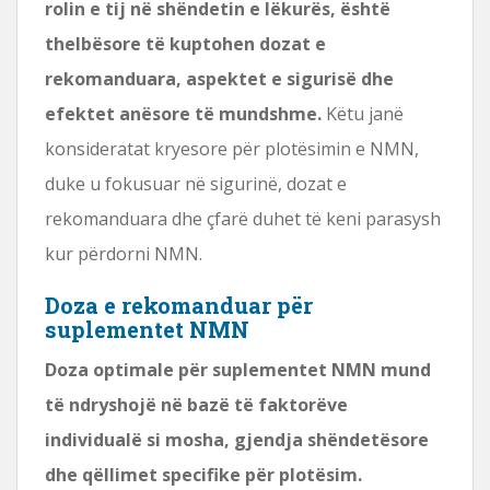
rolin e tij në shëndetin e lëkurës, është
thelbësore të kuptohen dozat e
rekomanduara, aspektet e sigurisë dhe
efektet anësore të mundshme.
Këtu janë
konsideratat kryesore për plotësimin e NMN,
duke u fokusuar në sigurinë, dozat e
rekomanduara dhe çfarë duhet të keni parasysh
kur përdorni NMN.
Doza e rekomanduar për
suplementet NMN
Doza optimale për suplementet NMN mund
të ndryshojë në bazë të faktorëve
individualë si mosha, gjendja shëndetësore
dhe qëllimet specifike për plotësim.