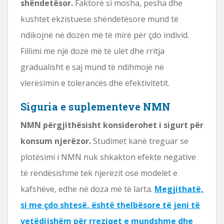
shëndetësor.
Faktorë si mosha, pesha dhe
kushtet ekzistuese shëndetësore mund të
ndikojnë në dozën më të mirë për çdo individ.
Fillimi me një dozë më të ulët dhe rritja
gradualisht e saj mund të ndihmojë në
vlerësimin e tolerancës dhe efektivitetit.
Siguria e suplementeve NMN
NMN përgjithësisht konsiderohet i sigurt për
konsum njerëzor.
Studimet kanë treguar se
plotësimi i NMN nuk shkakton efekte negative
të rëndësishme tek njerëzit ose modelet e
kafshëve, edhe në doza më të larta.
Megjithatë,
si me çdo shtesë, është thelbësore të jeni të
vetëdijshëm për rreziqet e mundshme dhe