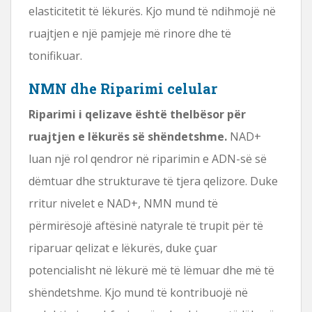
elasticitetit të lëkurës. Kjo mund të ndihmojë në
ruajtjen e një pamjeje më rinore dhe të
tonifikuar.
NMN dhe Riparimi celular
Riparimi i qelizave është thelbësor për
ruajtjen e lëkurës së shëndetshme.
NAD+
luan një rol qendror në riparimin e ADN-së së
dëmtuar dhe strukturave të tjera qelizore. Duke
rritur nivelet e NAD+, NMN mund të
përmirësojë aftësinë natyrale të trupit për të
riparuar qelizat e lëkurës, duke çuar
potencialisht në lëkurë më të lëmuar dhe më të
shëndetshme. Kjo mund të kontribuojë në