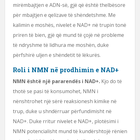
mirëmbajtjen e ADN-së, gjë që është thelbësore
për mbajtjen e qelizave të shëndetshme. Me
kalimin e moshës, nivelet e NAD+ në trupin tonë
priren të bien, gjë që mund të çojë në probleme
të ndryshme të lidhura me moshën, duke
përfshirë uljen e shëndetit të lëkurës.
Roli i NMN në prodhimin e NAD+
NMN është një pararendës i NAD+.
Kjo do të
thotë se pasi të konsumohet, NMN i
nënshtrohet një sërë reaksionesh kimike në
trup, duke u shndërruar përfundimisht në
NAD+. Duke rritur nivelet e NAD+, plotësimi i
NMN potencialisht mund të kundërshtojë rënien