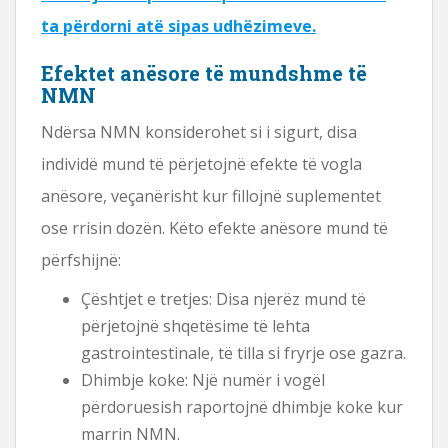
ta përdorni atë sipas udhëzimeve.
Efektet anësore të mundshme të
NMN
Ndërsa NMN konsiderohet si i sigurt, disa
individë mund të përjetojnë efekte të vogla
anësore, veçanërisht kur fillojnë suplementet
ose rrisin dozën. Këto efekte anësore mund të
përfshijnë:
Çështjet e tretjes: Disa njerëz mund të
përjetojnë shqetësime të lehta
gastrointestinale, të tilla si fryrje ose gazra.
Dhimbje koke: Një numër i vogël
përdoruesish raportojnë dhimbje koke kur
marrin NMN.