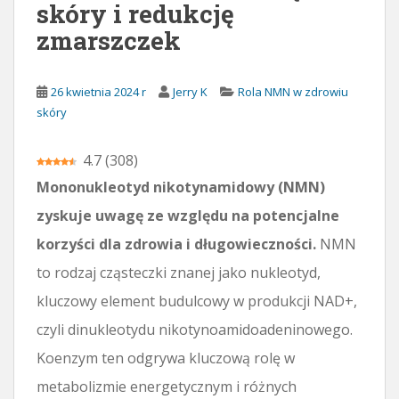
skóry i redukcję
r
zmarszczek
t
o
ś
26 kwietnia 2024 r
Jerry K
Rola NMN w zdrowiu
c
skóry
i
4.7
(
308
)
Mononukleotyd nikotynamidowy (NMN)
zyskuje uwagę ze względu na potencjalne
korzyści dla zdrowia i długowieczności.
NMN
to rodzaj cząsteczki znanej jako nukleotyd,
kluczowy element budulcowy w produkcji NAD+,
czyli dinukleotydu nikotynoamidoadeninowego.
Koenzym ten odgrywa kluczową rolę w
metabolizmie energetycznym i różnych