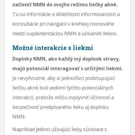
začleniť NMN do svojho režimu liečby akné.
Tu sú informácie o dôležitosti informovanosti a
konzultácie pri navigácii v krehkej rovnováhe
medzi suplementáciou NMN a užívaním liekov.
Možné interakcie s liekmi
Doplnky NMN, ako každý iný doplnok stravy,
majú potenciál interagovať s určitými liekmi.
Je nevyhnutné, aby si jednotlivci podstupujúci
liečbu akné boli vedomí týchto potenciálnych
interakcií, pretože môžu ovplyvniť účinnosť a
bezpečnosť predpísaného lieku aj doplnku
NMN.
Napríklad jedinci užívajúci lieky súvisiace s