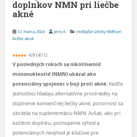
doplnkov NMN pri liečbe
a
akné
h
12. marca 2024
Jerry K
Vedľajšie účinky NMN pri
liečbe akné
4.9
(
411
)
V posledných rokoch sa nikotínamid
mononukleotid (NMN) ukázal ako
potenciálny spojenec v boji proti akné.
Keďže
jednotlivci hľadajú alternatívne prostriedky na
doplnenie konvenčnej liečby akné, pozornosť sa
obrátila na suplementáciu NMN. Avšak, ako pri
každom doplnku, pochopenie výhod a
potenciálnych nevýhod je kľúčové pre