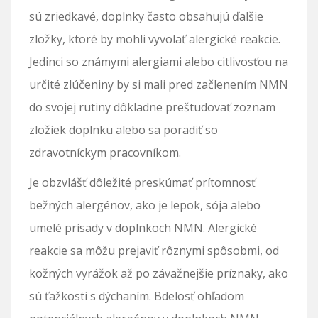
sú zriedkavé, doplnky často obsahujú ďalšie
zložky, ktoré by mohli vyvolať alergické reakcie.
Jedinci so známymi alergiami alebo citlivosťou na
určité zlúčeniny by si mali pred začlenením NMN
do svojej rutiny dôkladne preštudovať zoznam
zložiek doplnku alebo sa poradiť so
zdravotníckym pracovníkom.
Je obzvlášť dôležité preskúmať prítomnosť
bežných alergénov, ako je lepok, sója alebo
umelé prísady v doplnkoch NMN. Alergické
reakcie sa môžu prejaviť rôznymi spôsobmi, od
kožných vyrážok až po závažnejšie príznaky, ako
sú ťažkosti s dýchaním. Bdelosť ohľadom