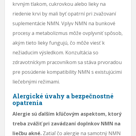
krvným tlakom, cukrovkou alebo lieky na
riedenie krvi by mali byť opatrní pri zvažovaní
suplementácie NMN. Vplyv NMN na bunkové
procesy a metabolizmus môže ovplyvniť spôsob,
akým tieto lieky fungujú, čo môže viesť k
nežiaducim výsledkom. Konzultácia so
zdravotníckym pracovníkom sa stáva prvoradou
pre posúdenie kompatibility NMN s existujúcimi
liečebnými režimami.
Alergické úvahy a bezpečnostné
opatrenia
Alergie sú ďalším kľúčovým aspektom, ktorý
treba zvážiť pri zavádzaní doplnkov NMN na
liečbu akné.
Zatiaľ čo alergie na samotný NMN