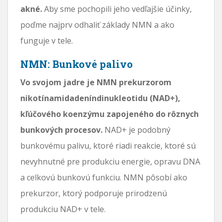
akné.
Aby sme pochopili jeho vedľajšie účinky,
poďme najprv odhaliť základy NMN a ako
funguje v tele.
NMN: Bunkové palivo
Vo svojom jadre je NMN prekurzorom
nikotínamidadeníndinukleotidu (NAD+),
kľúčového koenzýmu zapojeného do rôznych
bunkových procesov.
NAD+ je podobný
bunkovému palivu, ktoré riadi reakcie, ktoré sú
nevyhnutné pre produkciu energie, opravu DNA
a celkovú bunkovú funkciu. NMN pôsobí ako
prekurzor, ktorý podporuje prirodzenú
produkciu NAD+ v tele.