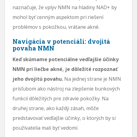
naznačuje, že vplyv NMN na hladiny NAD+ by
mohol byť cenným aspektom pri riešení
problémov s pokožkou, vrátane akné.
Navigácia v potenciáli: dvojitá
povaha NMN
Keď skúmame potenciálne vedľajšie účinky
NMN pri liečbe akné, je dôležité rozpoznať
jeho dvojitú povahu.
Na jednej strane je NMN
prísľubom ako nástroj na zlepšenie bunkových
funkcií dôležitých pre zdravie pokožky. Na
druhej strane, ako každý zásah, môže
predstavovať vedľajšie účinky, o ktorých by si
používatelia mali byť vedomí.