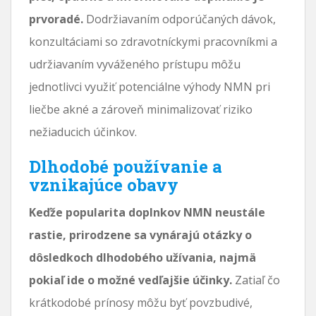
prvoradé.
Dodržiavaním odporúčaných dávok,
konzultáciami so zdravotníckymi pracovníkmi a
udržiavaním vyváženého prístupu môžu
jednotlivci využiť potenciálne výhody NMN pri
liečbe akné a zároveň minimalizovať riziko
nežiaducich účinkov.
Dlhodobé používanie a
vznikajúce obavy
Keďže popularita doplnkov NMN neustále
rastie, prirodzene sa vynárajú otázky o
dôsledkoch dlhodobého užívania, najmä
pokiaľ ide o možné vedľajšie účinky.
Zatiaľ čo
krátkodobé prínosy môžu byť povzbudivé,