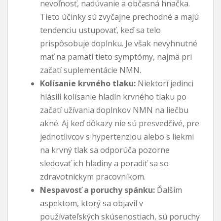
nevoľnosť, nadúvanie a občasná hnačka.
Tieto účinky sú zvyčajne prechodné a majú
tendenciu ustupovať, keď sa telo
prispôsobuje doplnku. Je však nevyhnutné
mať na pamäti tieto symptómy, najmä pri
začatí suplementácie NMN.
Kolísanie krvného tlaku:
Niektorí jedinci
hlásili kolísanie hladín krvného tlaku po
začatí užívania doplnkov NMN na liečbu
akné. Aj keď dôkazy nie sú presvedčivé, pre
jednotlivcov s hypertenziou alebo s liekmi
na krvný tlak sa odporúča pozorne
sledovať ich hladiny a poradiť sa so
zdravotníckym pracovníkom.
Nespavosť a poruchy spánku:
Ďalším
aspektom, ktorý sa objavil v
používateľských skúsenostiach, sú poruchy