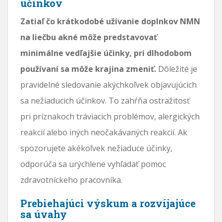
účinkov
Zatiaľ čo krátkodobé užívanie doplnkov NMN
na liečbu akné môže predstavovať
minimálne vedľajšie účinky, pri dlhodobom
používaní sa môže krajina zmeniť.
Dôležité je
pravidelné sledovanie akýchkoľvek objavujúcich
sa nežiaducich účinkov. To zahŕňa ostražitosť
pri príznakoch tráviacich problémov, alergických
reakcií alebo iných neočakávaných reakcií. Ak
spozorujete akékoľvek nežiaduce účinky,
odporúča sa urýchlene vyhľadať pomoc
zdravotníckeho pracovníka.
Prebiehajúci výskum a rozvíjajúce
sa úvahy