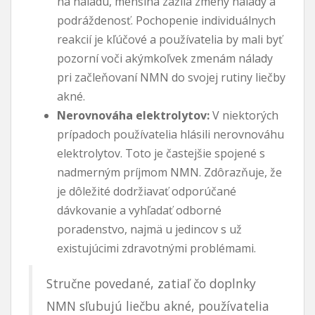
na náladu, menšina zažila zmeny nálady a
podráždenosť. Pochopenie individuálnych
reakcií je kľúčové a používatelia by mali byť
pozorní voči akýmkoľvek zmenám nálady
pri začleňovaní NMN do svojej rutiny liečby
akné.
Nerovnováha elektrolytov:
V niektorých
prípadoch používatelia hlásili nerovnováhu
elektrolytov. Toto je častejšie spojené s
nadmerným príjmom NMN. Zdôrazňuje, že
je dôležité dodržiavať odporúčané
dávkovanie a vyhľadať odborné
poradenstvo, najmä u jedincov s už
existujúcimi zdravotnými problémami.
Stručne povedané, zatiaľ čo doplnky
NMN sľubujú liečbu akné, používatelia