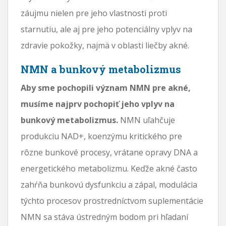
záujmu nielen pre jeho vlastnosti proti
starnutiu, ale aj pre jeho potenciálny vplyv na
zdravie pokožky, najmä v oblasti liečby akné.
NMN a bunkový metabolizmus
Aby sme pochopili význam NMN pre akné,
musíme najprv pochopiť jeho vplyv na
bunkový metabolizmus.
NMN uľahčuje
produkciu NAD+, koenzýmu kritického pre
rôzne bunkové procesy, vrátane opravy DNA a
energetického metabolizmu. Keďže akné často
zahŕňa bunkovú dysfunkciu a zápal, modulácia
týchto procesov prostredníctvom suplementácie
NMN sa stáva ústredným bodom pri hľadaní