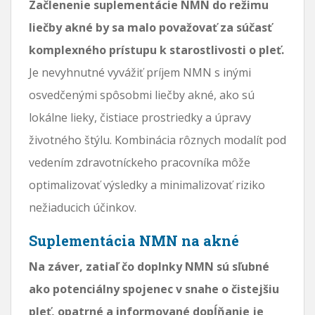
Začlenenie suplementácie NMN do režimu
liečby akné by sa malo považovať za súčasť
komplexného prístupu k starostlivosti o pleť.
Je nevyhnutné vyvážiť príjem NMN s inými
osvedčenými spôsobmi liečby akné, ako sú
lokálne lieky, čistiace prostriedky a úpravy
životného štýlu. Kombinácia rôznych modalít pod
vedením zdravotníckeho pracovníka môže
optimalizovať výsledky a minimalizovať riziko
nežiaducich účinkov.
Suplementácia NMN na akné
Na záver, zatiaľ čo doplnky NMN sú sľubné
ako potenciálny spojenec v snahe o čistejšiu
pleť, opatrné a informované dopĺňanie je