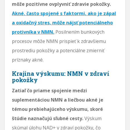
môže pozitívne ovplyvniť zdravie pokožky.
Akné, často spojené s faktormi, ako je zápal
a oxidačný stres, môže nájsť potenciálneho
protivníka v NMN.
Posilnením bunkových
procesov môže NMN prispieť k zdravšiemu
prostrediu pokožky a potenciálne zmierniť
príznaky akné.
Krajina výskumu: NMN v zdraví
pokožky
Zatiaľ čo priame spojenie medzi
suplementáciou NMN a liečbou akné je
témou prebiehajúceho výskumu, skoré
štúdie naznačujú sľubné cesty.
Výskum
skúmal úlohu NAD+ v zdraví pokožky, čo