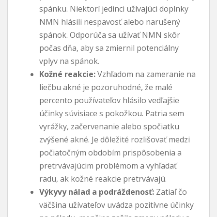
spánku. Niektorí jedinci užívajúci doplnky
NMN hlásili nespavosť alebo narušený
spánok. Odporúča sa užívať NMN skôr
počas dňa, aby sa zmiernil potenciálny
vplyv na spánok.
Kožné reakcie:
Vzhľadom na zameranie na
liečbu akné je pozoruhodné, že malé
percento používateľov hlásilo vedľajšie
účinky súvisiace s pokožkou. Patria sem
vyrážky, začervenanie alebo spočiatku
zvýšené akné. Je dôležité rozlišovať medzi
počiatočným obdobím prispôsobenia a
pretrvávajúcim problémom a vyhľadať
radu, ak kožné reakcie pretrvávajú.
Výkyvy nálad a podráždenosť:
Zatiaľ čo
väčšina užívateľov uvádza pozitívne účinky