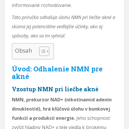
informované rozhodovanie.
Táto príručka odhaľuje úlohu NMN pri liečbe akné a
skúma jej potenciálne vedľajšie účinky, ako aj
spôsoby, ako sa im vyhnúť.
Obsah
Úvod: Odhalenie NMN pre
akné
Vzostup NMN pri liečbe akné
NMN, prekurzor NAD+ (nikotínamid adenín
dinukleotid), hrá kľúčovú úlohu v bunkovej
funkcii a produkcii energie.
Jeho schopnosť
zvýšiť hladiny NAD+ v tele viedla k širokému