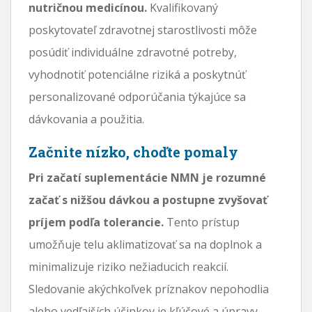
nutričnou medicínou.
Kvalifikovaný
poskytovateľ zdravotnej starostlivosti môže
posúdiť individuálne zdravotné potreby,
vyhodnotiť potenciálne riziká a poskytnúť
personalizované odporúčania týkajúce sa
dávkovania a použitia.
Začnite nízko, choďte pomaly
Pri začatí suplementácie NMN je rozumné
začať s nižšou dávkou a postupne zvyšovať
príjem podľa tolerancie.
Tento prístup
umožňuje telu aklimatizovať sa na doplnok a
minimalizuje riziko nežiaducich reakcií.
Sledovanie akýchkoľvek príznakov nepohodlia
alebo vedľajších účinkov je kľúčové a úpravy