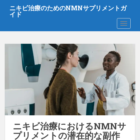
メ
ニキビ治療のためのNMNサプリメントガ
イ
イド
ン
ナビゲ
コ
ン
テ
ン
ツ
に
ス
キ
ッ
プ
ニキビ治療におけるNMNサ
プリメントの潜在的な副作