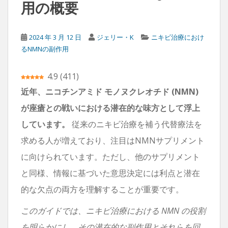
用の概要
2024 年 3 月 12 日
ジェリー・K
ニキビ治療におけ
るNMNの副作用
4.9
(
411
)
近年、ニコチンアミド モノヌクレオチド (NMN)
が座瘡との戦いにおける潜在的な味方として浮上
しています。
従来のニキビ治療を補う代替療法を
求める人が増えており、注目はNMNサプリメント
に向けられています。ただし、他のサプリメント
と同様、情報に基づいた意思決定には利点と潜在
的な欠点の両方を理解することが重要です。
このガイドでは、ニキビ治療における NMN の役割
を明らかにし、その潜在的な副作用とそれらを回