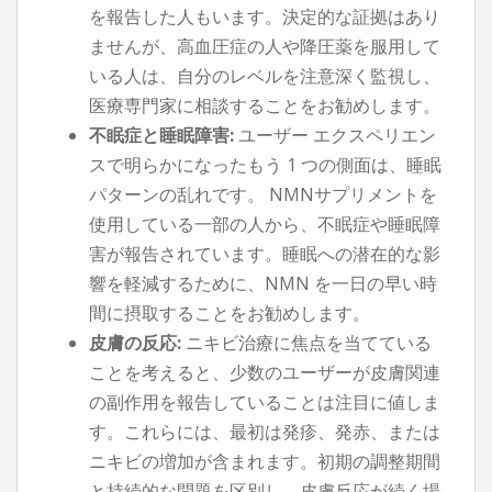
を報告した人もいます。決定的な証拠はあり
ませんが、高血圧症の人や降圧薬を服用して
いる人は、自分のレベルを注意深く監視し、
医療専門家に相談することをお勧めします。
不眠症と睡眠障害:
ユーザー エクスペリエン
スで明らかになったもう 1 つの側面は、睡眠
パターンの乱れです。 NMNサプリメントを
使用している一部の人から、不眠症や睡眠障
害が報告されています。睡眠への潜在的な影
響を軽減するために、NMN を一日の早い時
間に摂取することをお勧めします。
皮膚の反応:
ニキビ治療に焦点を当てている
ことを考えると、少数のユーザーが皮膚関連
の副作用を報告していることは注目に値しま
す。これらには、最初は発疹、発赤、または
ニキビの増加が含まれます。初期の調整期間
と持続的な問題を区別し、皮膚反応が続く場