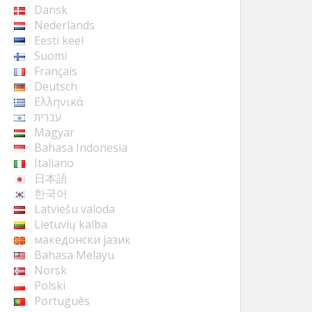
Dansk
Nederlands
Eesti keel
Suomi
Français
Deutsch
Ελληνικά
עברית
Magyar
Bahasa Indonesia
Italiano
日本語
한국어
Latviešu valoda
Lietuvių kalba
македонски јазик
Bahasa Melayu
Norsk
Polski
Português