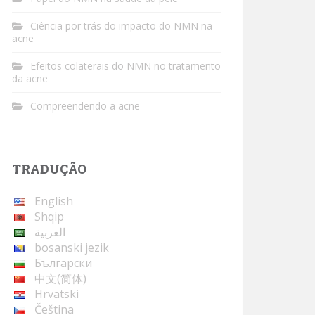
Ciência por trás do impacto do NMN na
acne
Efeitos colaterais do NMN no tratamento
da acne
Compreendendo a acne
TRADUÇÃO
English
Shqip
العربية
bosanski jezik
Български
中文(简体)
Hrvatski
Čeština