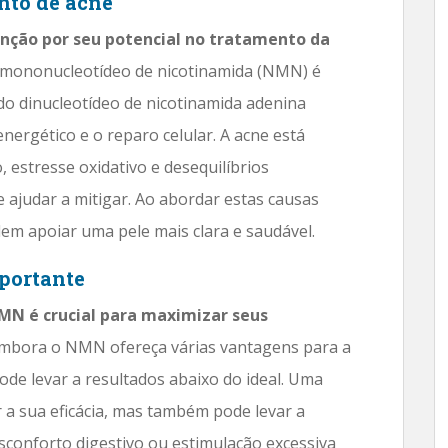
to de acne
ão por seu potencial no tratamento da
mononucleotídeo de nicotinamida (NMN) é
do dinucleotídeo de nicotinamida adenina
nergético e o reparo celular. A acne está
 estresse oxidativo e desequilíbrios
ajudar a mitigar. Ao abordar estas causas
m apoiar uma pele mais clara e saudável.
mportante
N é crucial para maximizar seus
mbora o NMN ofereça várias vantagens para a
de levar a resultados abaixo do ideal. Uma
 a sua eficácia, mas também pode levar a
esconforto digestivo ou estimulação excessiva