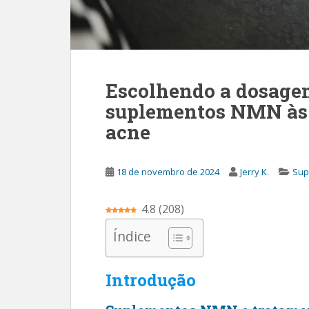
i
p
a
l
Escolhendo a dosagem
suplementos NMN às 
acne
18 de novembro de 2024
Jerry K.
Sup
4.8
(
208
)
Índice
Introdução