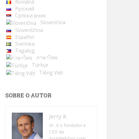
Română
Русский
Cрпски језик
Slovenčina
Slovenščina
Español
Svenska
Tagalog
ภาษาไทย
Türkçe
Tiếng Việt
SOBRE O AUTOR
Jerry K.
Dr.
é o fundador e
CEO da
YourWebDoc.com,