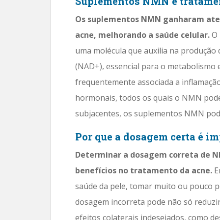
Suplementos NMN e tratamen
Os suplementos NMN ganharam atenç
acne, melhorando a saúde celular.
O 
uma molécula que auxilia na produção 
(NAD+), essencial para o metabolismo e
frequentemente associada a inflamação,
hormonais, todos os quais o NMN pode 
subjacentes, os suplementos NMN pode
Por que a dosagem certa é i
Determinar a dosagem correta de NM
benefícios no tratamento da acne.
E
saúde da pele, tomar muito ou pouco po
dosagem incorreta pode não só reduzir
efeitos colaterais indesejados, como d