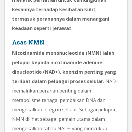
kesannya terhadap kesihatan kulit,
termasuk peranannya dalam menangani
keadaan seperti jerawat.
Asas NMN
Nicotinamide mononucleotide (NMN) ialah
pelopor kepada nicotinamide adenine
dinucleotide (NAD+), koenzim penting yang
terlibat dalam pelbagai proses selular.
NAD+
memainkan peranan penting dalam
metabolisme tenaga, pembaikan DNA dan
mengekalkan integriti selular. Sebagai pelopor,
NMN dilihat sebagai pemain utama dalam
mengekalkan tahap NAD+ yang mencukupi