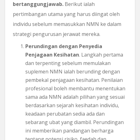
bertanggungjawab.
Berikut ialah
pertimbangan utama yang harus diingat oleh
individu sebelum memasukkan NMN ke dalam
strategi pengurusan jerawat mereka.
Perundingan dengan Penyedia
Penjagaan Kesihatan
. Langkah pertama
dan terpenting sebelum memulakan
suplemen NMN ialah berunding dengan
pembekal penjagaan kesihatan. Penilaian
profesional boleh membantu menentukan
sama ada NMN adalah pilihan yang sesuai
berdasarkan sejarah kesihatan individu,
keadaan perubatan sedia ada dan
sebarang ubat yang diambil. Perundingan
ini memberikan pandangan berharga
tentang potensi risiko, faedah dan