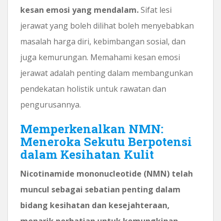
kesan emosi yang mendalam.
Sifat lesi
jerawat yang boleh dilihat boleh menyebabkan
masalah harga diri, kebimbangan sosial, dan
juga kemurungan. Memahami kesan emosi
jerawat adalah penting dalam membangunkan
pendekatan holistik untuk rawatan dan
pengurusannya.
Memperkenalkan NMN:
Meneroka Sekutu Berpotensi
dalam Kesihatan Kulit
Nicotinamide mononucleotide (NMN) telah
muncul sebagai sebatian penting dalam
bidang kesihatan dan kesejahteraan,
menarik perhatian untuk kemungkinan