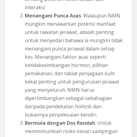
interaksi.
Menangani Punca Asas
. Walaupun NMN
mungkin menawarkan potensi manfaat
untuk rawatan jerawat, adalah penting
untuk menyedari bahawa ia mungkin tidak
menangani punca jerawat dalam setiap
kes. Menangani faktor asas seperti
ketidakseimbangan hormon, pilihan
pemakanan, dan tabiat penjagaan kulit
kekal penting untuk pengurusan jerawat
yang menyeluruh. NMN harus
dipertimbangkan sebagai sebahagian
daripada pendekatan holistik dan
bukannya penyelesaian kendiri.
Bermula dengan Dos Rendah
. Untuk
meminimumkan risiko kesan sampingan