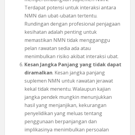
Terdapat potensi untuk interaksi antara
NMN dan ubat-ubatan tertentu.
Rundingan dengan profesional penjagaan
kesihatan adalah penting untuk
memastikan NMN tidak mengganggu
pelan rawatan sedia ada atau
menimbulkan risiko akibat interaksi ubat.
Kesan Jangka Panjang yang tidak dapat
diramalkan
. Kesan jangka panjang
suplemen NMN untuk rawatan jerawat
kekal tidak menentu. Walaupun kajian
jangka pendek mungkin menunjukkan
hasil yang menjanjikan, kekurangan
penyelidikan yang meluas tentang
penggunaan berpanjangan dan
implikasinya menimbulkan persoalan