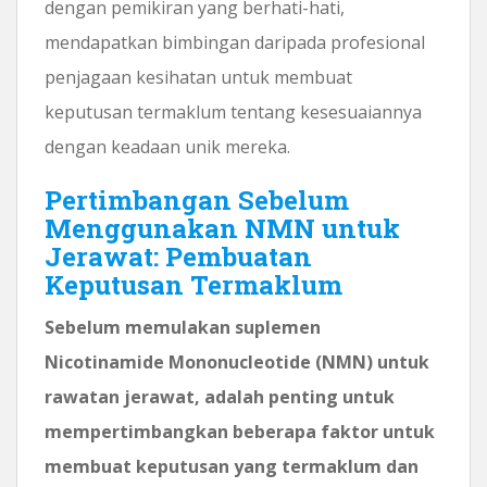
dengan pemikiran yang berhati-hati,
mendapatkan bimbingan daripada profesional
penjagaan kesihatan untuk membuat
keputusan termaklum tentang kesesuaiannya
dengan keadaan unik mereka.
Pertimbangan Sebelum
Menggunakan NMN untuk
Jerawat: Pembuatan
Keputusan Termaklum
Sebelum memulakan suplemen
Nicotinamide Mononucleotide (NMN) untuk
rawatan jerawat, adalah penting untuk
mempertimbangkan beberapa faktor untuk
membuat keputusan yang termaklum dan