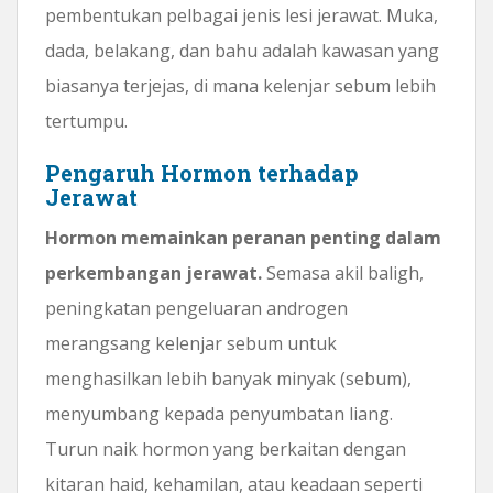
pembentukan pelbagai jenis lesi jerawat. Muka,
dada, belakang, dan bahu adalah kawasan yang
biasanya terjejas, di mana kelenjar sebum lebih
tertumpu.
Pengaruh Hormon terhadap
Jerawat
Hormon memainkan peranan penting dalam
perkembangan jerawat.
Semasa akil baligh,
peningkatan pengeluaran androgen
merangsang kelenjar sebum untuk
menghasilkan lebih banyak minyak (sebum),
menyumbang kepada penyumbatan liang.
Turun naik hormon yang berkaitan dengan
kitaran haid, kehamilan, atau keadaan seperti