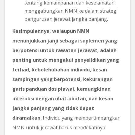
tentang kemampanan dan keselamatan
menggabungkan NMN ke dalam strategi
pengurusan jerawat jangka panjang.
Kesimpulannya, walaupun NMN
menunjukkan janji sebagai suplemen yang
berpotensi untuk rawatan jerawat, adalah
penting untuk mengakui penyelidikan yang
terhad, kebolehubahan individu, kesan
sampingan yang berpotensi, kekurangan
garis panduan dos piawai, kemungkinan
interaksi dengan ubat-ubatan, dan kesan
jangka panjang yang tidak dapat
diramalkan.
Individu yang mempertimbangkan
NMN untuk jerawat harus mendekatinya