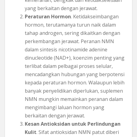
yang berkaitan dengan jerawat.
Peraturan Hormon
. Ketidakseimbangan
hormon, terutamanya turun naik dalam
tahap androgen, sering dikaitkan dengan
perkembangan jerawat. Peranan NMN
dalam sintesis nicotinamide adenine
dinucleotide (NAD+), koenzim penting yang
terlibat dalam pelbagai proses selular,
mencadangkan hubungan yang berpotensi
kepada peraturan hormon. Walaupun lebih
banyak penyelidikan diperlukan, suplemen
NMN mungkin memainkan peranan dalam
mengimbangi laluan hormon yang
berkaitan dengan jerawat.
Kesan Antioksidan untuk Perlindungan
Kulit
. Sifat antioksidan NMN patut diberi