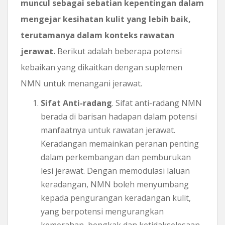
muncul sebagai sebatian kepentingan dalam
mengejar kesihatan kulit yang lebih baik,
terutamanya dalam konteks rawatan
jerawat.
Berikut adalah beberapa potensi
kebaikan yang dikaitkan dengan suplemen
NMN untuk menangani jerawat.
Sifat Anti-radang
. Sifat anti-radang NMN
berada di barisan hadapan dalam potensi
manfaatnya untuk rawatan jerawat.
Keradangan memainkan peranan penting
dalam perkembangan dan pemburukan
lesi jerawat. Dengan memodulasi laluan
keradangan, NMN boleh menyumbang
kepada pengurangan keradangan kulit,
yang berpotensi mengurangkan
kemerahan, bengkak dan ketidakselesaan