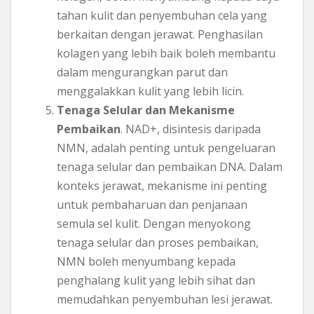
tahan kulit dan penyembuhan cela yang
berkaitan dengan jerawat. Penghasilan
kolagen yang lebih baik boleh membantu
dalam mengurangkan parut dan
menggalakkan kulit yang lebih licin.
Tenaga Selular dan Mekanisme
Pembaikan
. NAD+, disintesis daripada
NMN, adalah penting untuk pengeluaran
tenaga selular dan pembaikan DNA. Dalam
konteks jerawat, mekanisme ini penting
untuk pembaharuan dan penjanaan
semula sel kulit. Dengan menyokong
tenaga selular dan proses pembaikan,
NMN boleh menyumbang kepada
penghalang kulit yang lebih sihat dan
memudahkan penyembuhan lesi jerawat.