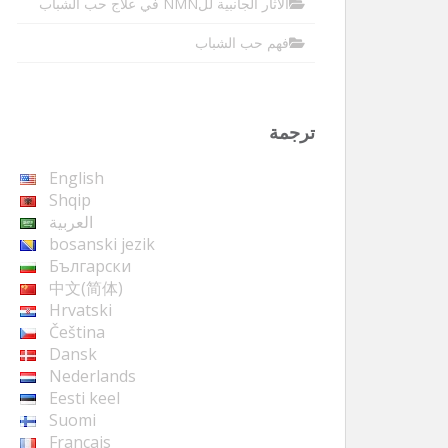
الآثار الجانبية للNMN في علاج حب الشباب
فهم حب الشباب
ترجمة
English
Shqip
العربية
bosanski jezik
Български
中文(简体)
Hrvatski
Čeština
Dansk
Nederlands
Eesti keel
Suomi
Français