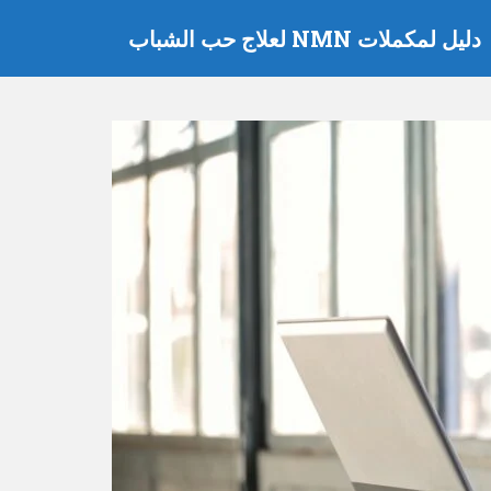
دليل لمكملات NMN لعلاج حب الشباب