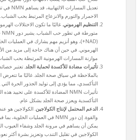
تعديل المسا
الاحمرار والتورم والانزعاج المرتبط بحب الشباب.
التنظيم الهرموني
. غالبًا ما تكون الاختلالات اله
مت
(NAD+)، وهو أنزيم مهم يشارك في العمليات ال
موازنة المسارات الهرمونية المرتبطة بحب الشباب
تأثيرات مضادة للأكسدة لحماية الجلد
بالملاحظة في سياق صحة الجلد. غالبًا ما تتعرض ا
التأكسدي، مما يؤدي إلى توليد الجذور الحرة التي 
تأثيرات NMN المضادة للأكسدة على تحييد 
التأكسدية ويعزز صحة الجلد بشكل عام.
الدعم المحتمل لإنتاج الكولاجين
. الكولاجين هو عن
والقوة. إن دور NMN في العمليات الخ
يمكن أن يساهم في مرونة الجلد وشفاء العيوب ال
الكولاجين في تقليل التندب وتعزيز بشرة أكثر نعوم