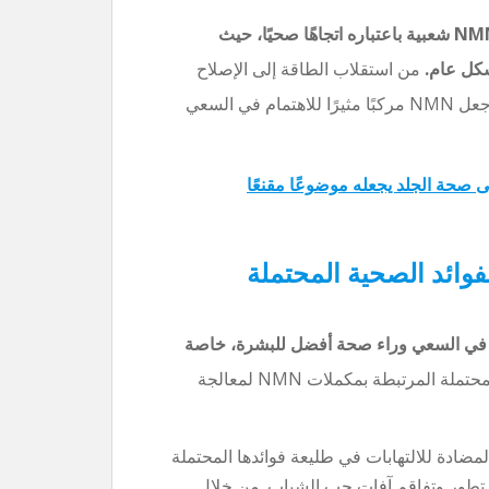
إلى جانب فوائده المحتملة لعلاج حب الشباب، اكتسب NMN شعبية باعتباره اتجاهًا صحيًا، حيث
كل عام.
من استقلاب الطاقة إلى الإصلاح
الخلوي، ساهمت الوظائف واسعة النطاق لـ NAD+ في جعل NMN مركبًا مثيرًا للاهتمام في السعي
وتأثيره المحتمل على صحة الجلد يجعله موضوعًا مقنعًا
اب: الفوائد الصحية المحتملة
لنيكوتيناميد (NMN) كمركب مهم في السعي وراء صحة أفضل للبشرة، خاصة
فيما يلي بعض الإيجابيات المحتملة المرتبطة بمكملات NMN لمعالجة
تعتبر خصائص NMN المضادة للالتهابات في طليعة فوائدها المحتملة
في تطور وتفاقم آفات حب الشباب. من خلال