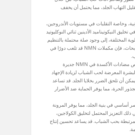
رات الالتهابية، قد يساهم NMN في تقليل التهاب الجلد، مما يحتمل أن يخفف
رمونية، وخاصة التقلبات في مستويات الأندروجين،
ورطة في تطور حب الشباب. يشير دور NMN في تخليق النيكوتيناميد الأدينين ثنائي النوكليوتيد
خلوية المختلفة، إلى وجود صلة محتملة بالتنظيم
الهرموني. في حين أن هناك حاجة إلى مزيد من الأبحاث، فإن مكملات NMN قد تلعب دورًا في
.
. تعتبر خصائص مضادات الأكسدة في NMN جديرة
لبشرة المعرضة لحب الشباب لزيادة الإجهاد
يمكن أن تلحق الضرر بخلايا الجلد. قد تساعد
هذه الجذور الحرة، مما يوفر الحماية ضد الأضرار
صر أساسي في بنية الجلد، مما يوفر المرونة
لوية، بما في ذلك التعزيز المحتمل لتخليق الكولاجين،
مرتبطة بحب الشباب. قد يساعد تحسين إنتاج
ة.