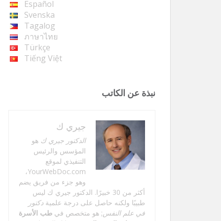
Español
Svenska
Tagalog
ภาษาไทย
Türkçe
Tiếng Việt
نبذة عن الكاتب
جيري ك
الدكتور جيري ك
هو
المؤسس والرئيس
التنفيذي لموقع
YourWebDoc.com،
وهو جزء من فريق يضم
أكثر من 30 خبيرًا. الدكتور جيري ك ليس
طبيبًا ولكنه حاصل على درجة علمية
دكتور
في علم النفس
; هو متخصص في
طب الأسرة