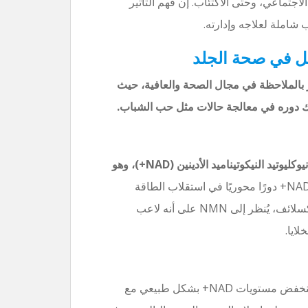
جتماعي، وحتى الاكتئاب. إن فهم التأثير
شاملة لعلاجه وإدارته.
نيكوتيناميد (NMN) كمركب جدير بالملاحظة في مجال الصحة والعافية، حيث
ذلك دوره في معالجة حالات مثل حب الشباب.
أحادي نيوكليوتيد النيكوتيناميد (NMN) هو مقدمة لثنائي نيوكليوتيد النيكوتيناميد الأدينين (NAD+)، وهو
يلعب NAD+ دورًا محوريًا في استقلاب الطاقة
وإصلاح الحمض النووي والحفاظ على السلامة الخلوية. كسلائف، يُنظر إلى NMN على أنه لاعب
تنخفض مستويات NAD+ بشكل طبيعي مع