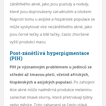
zánětlivého akné, jako jsou pustuly a noduly,
které jsou doprovázeny zarudnutím a otokem.
Naproti tomu u asijské a hispánské populace se
může vyskytovat více nezánětlivého akné, jako
jsou černé tečky a bílé tečky, často zhoršené
vyšší produkcí mazu.
Post-zánětlivá hyperpigmentace
(PIH)
PIH je významným problémem u jedinců se
střední až tmavou pletí, včetně afrických,
hispánských a asijských populací.
Po zahojení
léze akné může nadměrná produkce melaninu
zanechat tmavé skvrny, které přetrvávají týdny
nebo měsíce. Toto zabarvení se často stává