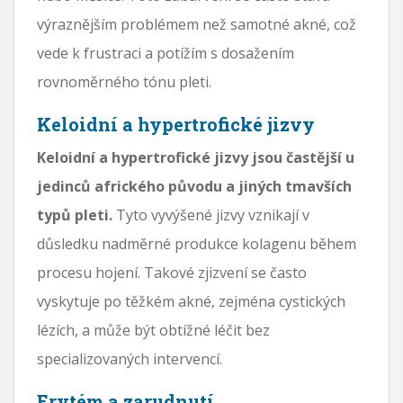
výraznějším problémem než samotné akné, což
vede k frustraci a potížím s dosažením
rovnoměrného tónu pleti.
Keloidní a hypertrofické jizvy
Keloidní a hypertrofické jizvy jsou častější u
jedinců afrického původu a jiných tmavších
typů pleti.
Tyto vyvýšené jizvy vznikají v
důsledku nadměrné produkce kolagenu během
procesu hojení. Takové zjizvení se často
vyskytuje po těžkém akné, zejména cystických
lézích, a může být obtížné léčit bez
specializovaných intervencí.
Erytém a zarudnutí