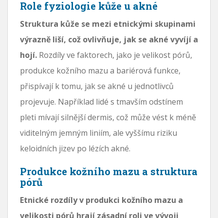
Role fyziologie kůže u akné
Struktura kůže se mezi etnickými skupinami
výrazně liší, což ovlivňuje, jak se akné vyvíjí a
hojí.
Rozdíly ve faktorech, jako je velikost pórů,
produkce kožního mazu a bariérová funkce,
přispívají k tomu, jak se akné u jednotlivců
projevuje. Například lidé s tmavším odstínem
pleti mívají silnější dermis, což může vést k méně
viditelným jemným liniím, ale vyššímu riziku
keloidních jizev po lézích akné.
Produkce kožního mazu a struktura
pórů
Etnické rozdíly v produkci kožního mazu a
velikosti pórů hrají zásadní roli ve vývoji