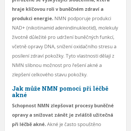
hraje klíčovou roli v buněčném zdraví a
produkci energie.
NMN podporuje produkci
NAD+ (nikotinamid adenindinukleotid), molekuly
životně důležité pro udržení buněčných funkcí,
včetně opravy DNA, snížení oxidačního stresu a
posílení zdraví pokožky. Tyto vlastnosti dělají z
NMN slibnou možnost pro řešení akné a
zlepšení celkového stavu pokožky.
Jak může NMN pomoci při léčbě
akné
Schopnost NMN zlepšovat procesy buněčné
opravy a snižovat zánět je zvláště užitečná
při léčbě akné.
Akné je často spouštěno