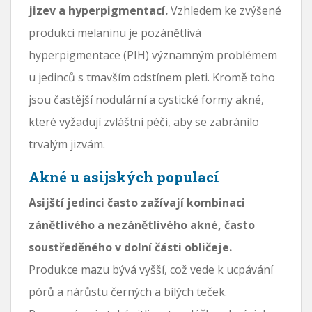
jizev a hyperpigmentací.
Vzhledem ke zvýšené
produkci melaninu je pozánětlivá
hyperpigmentace (PIH) významným problémem
u jedinců s tmavším odstínem pleti. Kromě toho
jsou častější nodulární a cystické formy akné,
které vyžadují zvláštní péči, aby se zabránilo
trvalým jizvám.
Akné u asijských populací
Asijští jedinci často zažívají kombinaci
zánětlivého a nezánětlivého akné, často
soustředěného v dolní části obličeje.
Produkce mazu bývá vyšší, což vede k ucpávání
pórů a nárůstu černých a bílých teček.