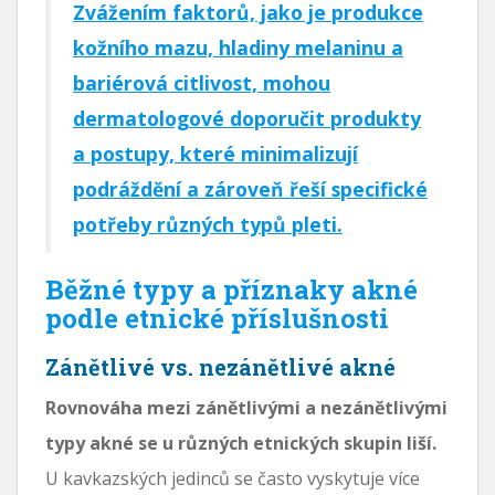
Zvážením faktorů, jako je produkce
kožního mazu, hladiny melaninu a
bariérová citlivost, mohou
dermatologové doporučit produkty
a postupy, které minimalizují
podráždění a zároveň řeší specifické
potřeby různých typů pleti.
Běžné typy a příznaky akné
podle etnické příslušnosti
Zánětlivé vs. nezánětlivé akné
Rovnováha mezi zánětlivými a nezánětlivými
typy akné se u různých etnických skupin liší.
U kavkazských jedinců se často vyskytuje více