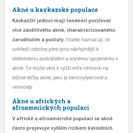
Akné u kavkazské populace
Kavkazští jedinci mají tendenci pociťovat
více zánětlivého akné, charakterizovaného
zarudnutím a pustuly.
Studie naznačují, že
světlejší odstíny pleti jsou náchylnější k
viditelnému podráždění a erytému spojenému s
akné. To může vést k vyšší míře citlivosti na
běžné léčby akné, jako je benzoylperoxid a
retinoidy.
Akné u afrických a
afroamerických populací
V africké a afroamerické populaci se akné
často projevuje vyšším rizikem keloidních