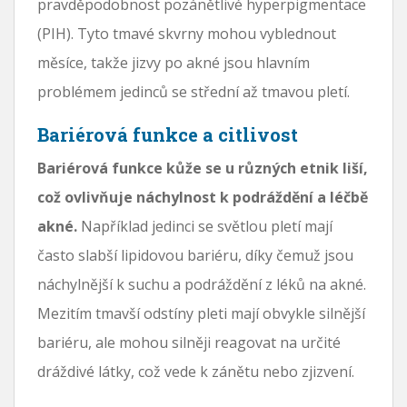
pravděpodobnost pozánětlivé hyperpigmentace
(PIH). Tyto tmavé skvrny mohou vyblednout
měsíce, takže jizvy po akné jsou hlavním
problémem jedinců se střední až tmavou pletí.
Bariérová funkce a citlivost
Bariérová funkce kůže se u různých etnik liší,
což ovlivňuje náchylnost k podráždění a léčbě
akné.
Například jedinci se světlou pletí mají
často slabší lipidovou bariéru, díky čemuž jsou
náchylnější k suchu a podráždění z léků na akné.
Mezitím tmavší odstíny pleti mají obvykle silnější
bariéru, ale mohou silněji reagovat na určité
dráždivé látky, což vede k zánětu nebo zjizvení.