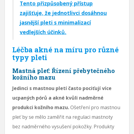
Tento přizpůsobený přístup
zajišťuje, že jednotlivci dosáhnou
jasnější pleti s minimalizací
vedlejších účinků.
Léčba akné na míru pro různé
typy pleti
Mastná pleť: Řízení přebytečného
kožního mazu
Jedinci s mastnou pletí často pociťují více
ucpaných pórů a akné kvůli nadměrné
produkci kožního mazu.
Ošetření pro mastnou
pleť by se mělo zaměřit na regulaci mastnoty
bez nadměrného vysušení pokožky. Produkty