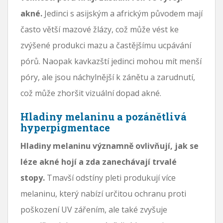
akné.
Jedinci s asijským a africkým původem mají
často větší mazové žlázy, což může vést ke
zvýšené produkci mazu a častějšímu ucpávání
pórů. Naopak kavkazští jedinci mohou mít menší
póry, ale jsou náchylnější k zánětu a zarudnutí,
což může zhoršit vizuální dopad akné.
Hladiny melaninu a pozánětlivá
hyperpigmentace
Hladiny melaninu významně ovlivňují, jak se
léze akné hojí a zda zanechávají trvalé
stopy.
Tmavší odstíny pleti produkují více
melaninu, který nabízí určitou ochranu proti
poškození UV zářením, ale také zvyšuje