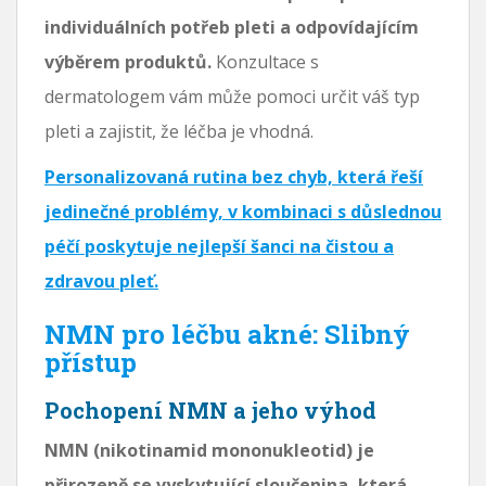
individuálních potřeb pleti a odpovídajícím
výběrem produktů.
Konzultace s
dermatologem vám může pomoci určit váš typ
pleti a zajistit, že léčba je vhodná.
Personalizovaná rutina bez chyb, která řeší
jedinečné problémy, v kombinaci s důslednou
péčí poskytuje nejlepší šanci na čistou a
zdravou pleť.
NMN pro léčbu akné: Slibný
přístup
Pochopení NMN a jeho výhod
NMN (nikotinamid mononukleotid) je
přirozeně se vyskytující sloučenina, která