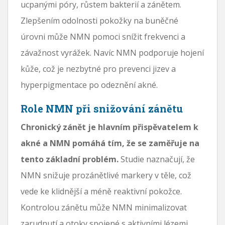
ucpanými póry, růstem bakterií a zánětem.
Zlepšením odolnosti pokožky na buněčné
úrovni může NMN pomoci snížit frekvenci a
závažnost vyrážek. Navíc NMN podporuje hojení
kůže, což je nezbytné pro prevenci jizev a
hyperpigmentace po odeznění akné.
Role NMN při snižování zánětu
Chronický zánět je hlavním přispěvatelem k
akné a NMN pomáhá tím, že se zaměřuje na
tento základní problém.
Studie naznačují, že
NMN snižuje prozánětlivé markery v těle, což
vede ke klidnější a méně reaktivní pokožce.
Kontrolou zánětu může NMN minimalizovat
zarudnutí a otoky spojené s aktivními lézemi