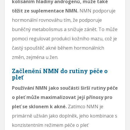
kolísáním hladiny androgenů, může také
těžit ze suplementace NMN.
NMN podporuje
hormonální rovnováhu tím, že podporuje
buněčný metabolismus a snižuje zánět. To může
pomoci regulovat produkci kožního mazu, což je
častý spouštěč akné během hormonálních
změn, zejména u žen.
Začlenění NMN do rutiny péče o
pleť
Používání NMN jako součásti širší rutiny péče
o pleť může maximalizovat její přínosy pro
pleť se sklonem k akné.
Zatímco NMN je
primárně užíván jako doplněk, jeho kombinace s
konzistentním režimem péče o pleť