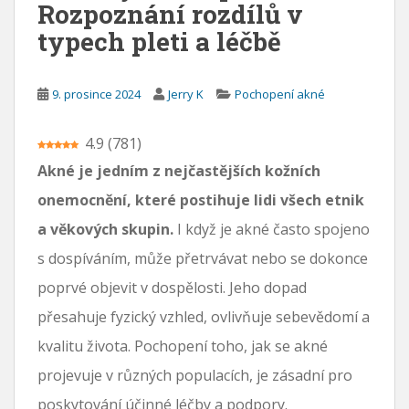
Rozpoznání rozdílů v
typech pleti a léčbě
9. prosince 2024
Jerry K
Pochopení akné
4.9
(
781
)
Akné je jedním z nejčastějších kožních
onemocnění, které postihuje lidi všech etnik
a věkových skupin.
I když je akné často spojeno
s dospíváním, může přetrvávat nebo se dokonce
poprvé objevit v dospělosti. Jeho dopad
přesahuje fyzický vzhled, ovlivňuje sebevědomí a
kvalitu života. Pochopení toho, jak se akné
projevuje v různých populacích, je zásadní pro
poskytování účinné léčby a podpory.