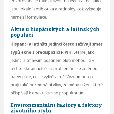
Pozorována je také citlivost na léčbu akné, jako
jsou lokální antibiotika a retinoidy, což vyžaduje
mírnější formulace.
Akné u hispánských a latinských
populací
Hispánci a latinští jedinci často zažívají směs
typů akné s predispozicí k PIH.
Stejně jako
jedinci s tmavším odstínem pleti mohou i ti v
těchto skupinách čelit problémům se změnou
barvy poté, co se vyléčí akné. Významnou roli
hrají také hormonální vlivy, zejména u žen, které
přispívají k opakujícím se propuknutím.
Environmentální faktory a faktory
životního stylu