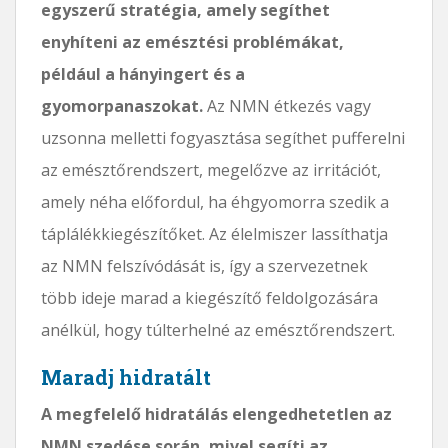
egyszerű stratégia, amely segíthet
enyhíteni az emésztési problémákat,
például a hányingert és a
gyomorpanaszokat.
Az NMN étkezés vagy
uzsonna melletti fogyasztása segíthet pufferelni
az emésztőrendszert, megelőzve az irritációt,
amely néha előfordul, ha éhgyomorra szedik a
táplálékkiegészítőket. Az élelmiszer lassíthatja
az NMN felszívódását is, így a szervezetnek
több ideje marad a kiegészítő feldolgozására
anélkül, hogy túlterhelné az emésztőrendszert.
Maradj hidratált
A megfelelő hidratálás elengedhetetlen az
NMN szedése során, mivel segíti az