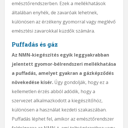
emésztőrendszerben. Ezek a mellékhatások
általában enyhék, de zavaróak lehetnek,
különösen az érzékeny gyomorral vagy meglévő
emésztési zavarokkal küzdők számára.
Puffadás és gáz
Az NMN-kiegészítés egyik leggyakrabban
jelentett gyomor-bélrendszeri mellékhatása
a puffadás, amelyet gyakran a gázképződés
növekedése kísér.
Úgy gondolják, hogy ez a
kellemetlen érzés abból adódik, hogy a
szervezet alkalmazkodott a kiegészítőhöz,
különösen a használat kezdeti szakaszában.
Puffadás léphet fel, amikor az emésztőrendszer
feldolgozza az NMN-t, ami teltségérzethez vagy