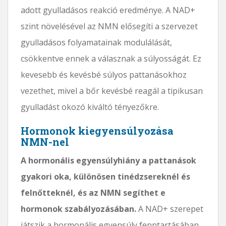
adott gyulladásos reakció eredménye. A NAD+
szint növelésével az NMN elősegíti a szervezet
gyulladásos folyamatainak modulálását,
csökkentve ennek a válasznak a súlyosságát. Ez
kevesebb és kevésbé súlyos pattanásokhoz
vezethet, mivel a bőr kevésbé reagál a tipikusan
gyulladást okozó kiváltó tényezőkre.
Hormonok kiegyensúlyozása
NMN-nel
A hormonális egyensúlyhiány a pattanások
gyakori oka, különösen tinédzsereknél és
felnőtteknél, és az NMN segíthet e
hormonok szabályozásában.
A NAD+ szerepet
játszik a hormonális egyensúly fenntartásában