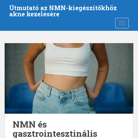
U
Útmutató az NMN-kiegészítőkhöz
g
akne kezelésére
r
KAPCSO
á
s
a
f
ő
t
a
r
t
a
l
o
m
h
NMN és
o
gasztrointesztinális
z