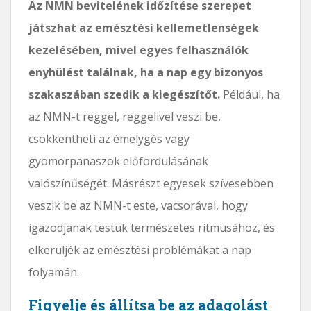
Az NMN bevitelének időzítése szerepet
játszhat az emésztési kellemetlenségek
kezelésében, mivel egyes felhasználók
enyhülést találnak, ha a nap egy bizonyos
szakaszában szedik a kiegészítőt.
Például, ha
az NMN-t reggel, reggelivel veszi be,
csökkentheti az émelygés vagy
gyomorpanaszok előfordulásának
valószínűségét. Másrészt egyesek szívesebben
veszik be az NMN-t este, vacsorával, hogy
igazodjanak testük természetes ritmusához, és
elkerüljék az emésztési problémákat a nap
folyamán.
Figyelje és állítsa be az adagolást