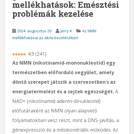
mellékhatások: Emésztési
problémák kezelése
2024. augusztus 26
Jerry K
Az NMN
mellékhatásai az akne kezelésében
4.9
(
241
)
Az NMN (nikotinamid-mononukleotid) egy
természetben előforduló vegyület, amely
döntő szerepet játszik a szervezetben
‘
s az
energiatermelést és a sejtek egészségét.
A
NAD+ (nikotinamid-adenin-dinukleotid)
előfutáraként az NMN olyan alapvető
folyamatokban vesz részt, mint a DNS-javítás, a
génexpresszió és a mitokondriális működés. Az