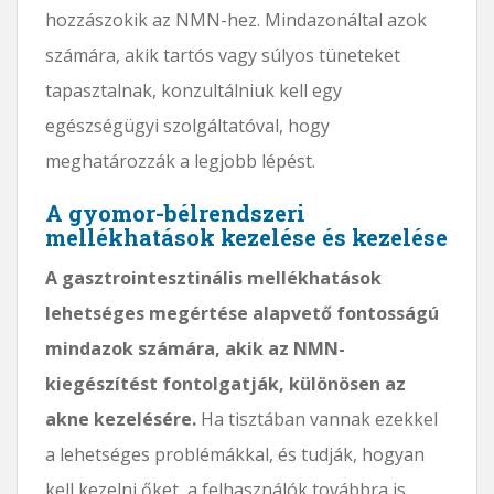
hozzászokik az NMN-hez. Mindazonáltal azok
számára, akik tartós vagy súlyos tüneteket
tapasztalnak, konzultálniuk kell egy
egészségügyi szolgáltatóval, hogy
meghatározzák a legjobb lépést.
A gyomor-bélrendszeri
mellékhatások kezelése és kezelése
A gasztrointesztinális mellékhatások
lehetséges megértése alapvető fontosságú
mindazok számára, akik az NMN-
kiegészítést fontolgatják, különösen az
akne kezelésére.
Ha tisztában vannak ezekkel
a lehetséges problémákkal, és tudják, hogyan
kell kezelni őket, a felhasználók továbbra is