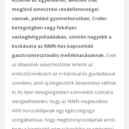
meglévő emésztési rendellenességei
vannak, például gyomorhurutban, Crohn-
betegségben vagy fekélyes
vastagbélgyulladásban, szintén nagyobb a
kockázata az NMN-hez kapcsolódó
gasztrointesztinális mellékhatásoknak.
Ezek
az állapotok sebezhetőbbé tehetik az
emésztőrendszert az irritációval és gyulladással
szemben, amit új kiegészítők bevezetése válthat
ki. Az ilyen betegségekben szenvedők számára
elengedhetetlen, hogy az NMN megkezdése
előtt konzultáljanak egy egészségügyi
szolgáltatóval, hogy megbizonyosodjanak arról,
hogy a kiegészítő nem súlyosbítja az emésztési