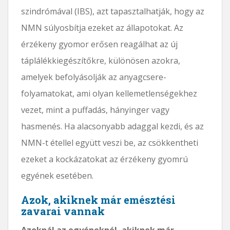
szindrómával (IBS), azt tapasztalhatják, hogy az
NMN súlyosbítja ezeket az állapotokat. Az
érzékeny gyomor erősen reagálhat az új
táplálékkiegészítőkre, különösen azokra,
amelyek befolyásolják az anyagcsere-
folyamatokat, ami olyan kellemetlenségekhez
vezet, mint a puffadás, hányinger vagy
hasmenés. Ha alacsonyabb adaggal kezdi, és az
NMN-t étellel együtt veszi be, az csökkentheti
ezeket a kockázatokat az érzékeny gyomrú
egyének esetében.
Azok, akiknek már emésztési
zavarai vannak
Azoknál az egyéneknél, akiknek már