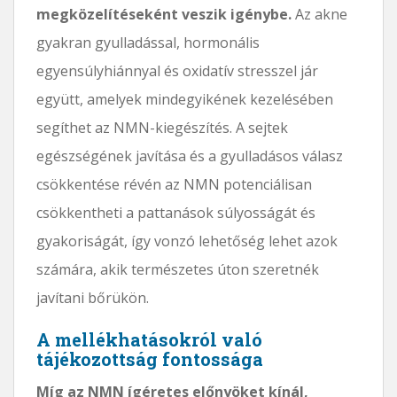
megközelítéseként veszik igénybe.
Az akne
gyakran gyulladással, hormonális
egyensúlyhiánnyal és oxidatív stresszel jár
együtt, amelyek mindegyikének kezelésében
segíthet az NMN-kiegészítés. A sejtek
egészségének javítása és a gyulladásos válasz
csökkentése révén az NMN potenciálisan
csökkentheti a pattanások súlyosságát és
gyakoriságát, így vonzó lehetőség lehet azok
számára, akik természetes úton szeretnék
javítani bőrükön.
A mellékhatásokról való
tájékozottság fontossága
Míg az NMN ígéretes előnyöket kínál,