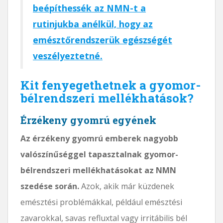
beépíthessék az NMN-t a
rutinjukba anélkül, hogy az
emésztőrendszerük egészségét
veszélyeztetné.
Kit fenyegethetnek a gyomor-
bélrendszeri mellékhatások?
Érzékeny gyomrú egyének
Az érzékeny gyomrú emberek nagyobb
valószínűséggel tapasztalnak gyomor-
bélrendszeri mellékhatásokat az NMN
szedése során.
Azok, akik már küzdenek
emésztési problémákkal, például emésztési
zavarokkal, savas refluxtal vagy irritábilis bél