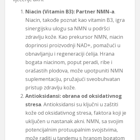
Niacin (Vitamin B3): Partner NMN-a
.
Niacin, takođe poznat kao vitamin B3, igra
sinergijsku ulogu sa NMN u podršci
zdravlju kože. Kao prekursor NMN, niacin
doprinosi proizvodnji NAD+, pomažući u
obnavljanju i regeneraciji ćelija. Hrana
bogata niacinom, poput peradi, ribe i
orašastih plodova, može upotpuniti NMN
suplementaciju, pružajući sveobuhvatan
pristup zdravlju kože.
Antioksidansi: obrana od oksidativnog
stresa
. Antioksidansi su ključni u zaštiti
kože od oksidativnog stresa, faktora koji je
uključen u nastanak akni. NMN, sa svojim
potencijalnim protuupalnim svojstvima,
može raditi u tandemu s hranom bogatom