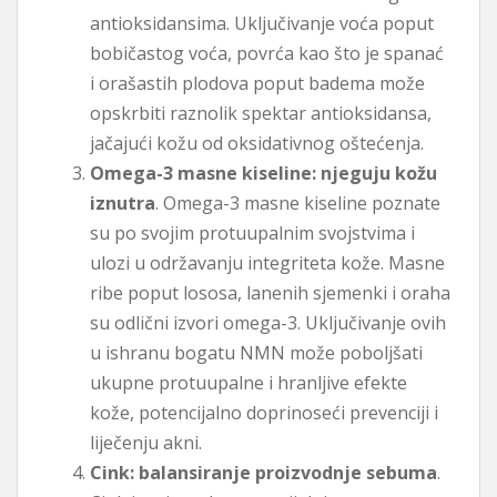
antioksidansima. Uključivanje voća poput
bobičastog voća, povrća kao što je spanać
i orašastih plodova poput badema može
opskrbiti raznolik spektar antioksidansa,
jačajući kožu od oksidativnog oštećenja.
Omega-3 masne kiseline: njeguju kožu
iznutra
. Omega-3 masne kiseline poznate
su po svojim protuupalnim svojstvima i
ulozi u održavanju integriteta kože. Masne
ribe poput lososa, lanenih sjemenki i oraha
su odlični izvori omega-3. Uključivanje ovih
u ishranu bogatu NMN može poboljšati
ukupne protuupalne i hranljive efekte
kože, potencijalno doprinoseći prevenciji i
liječenju akni.
Cink: balansiranje proizvodnje sebuma
.