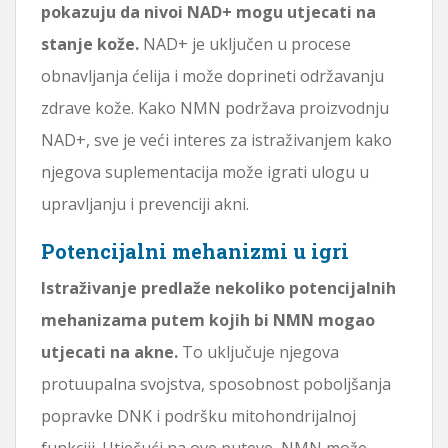
pokazuju da nivoi NAD+ mogu utjecati na
stanje kože.
NAD+ je uključen u procese
obnavljanja ćelija i može doprineti održavanju
zdrave kože. Kako NMN podržava proizvodnju
NAD+, sve je veći interes za istraživanjem kako
njegova suplementacija može igrati ulogu u
upravljanju i prevenciji akni.
Potencijalni mehanizmi u igri
Istraživanje predlaže nekoliko potencijalnih
mehanizama putem kojih bi NMN mogao
utjecati na akne.
To uključuje njegova
protuupalna svojstva, sposobnost poboljšanja
popravke DNK i podršku mitohondrijalnoj
funkciji. Utječući na ove puteve, NMN može