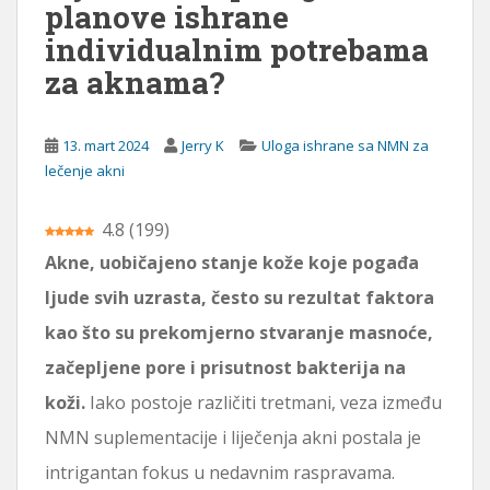
planove ishrane
ž
individualnim potrebama
a
za aknama?
j
13. mart 2024
Jerry K
Uloga ishrane sa NMN za
lečenje akni
4.8
(
199
)
Akne, uobičajeno stanje kože koje pogađa
ljude svih uzrasta, često su rezultat faktora
kao što su prekomjerno stvaranje masnoće,
začepljene pore i prisutnost bakterija na
koži.
Iako postoje različiti tretmani, veza između
NMN suplementacije i liječenja akni postala je
intrigantan fokus u nedavnim raspravama.