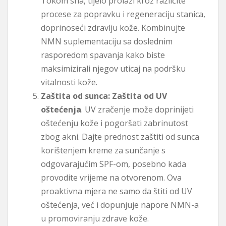
Tokom sna, tijelo prolazi kroz različite
procese za popravku i regeneraciju stanica,
doprinoseći zdravlju kože. Kombinujte
NMN suplementaciju sa doslednim
rasporedom spavanja kako biste
maksimizirali njegov uticaj na podršku
vitalnosti kože.
Zaštita od sunca: Zaštita od UV
oštećenja
. UV zračenje može doprinijeti
oštećenju kože i pogoršati zabrinutost
zbog akni. Dajte prednost zaštiti od sunca
korištenjem kreme za sunčanje s
odgovarajućim SPF-om, posebno kada
provodite vrijeme na otvorenom. Ova
proaktivna mjera ne samo da štiti od UV
oštećenja, već i dopunjuje napore NMN-a
u promoviranju zdrave kože.