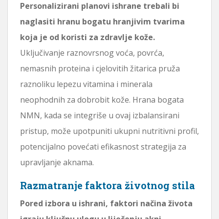
Personalizirani planovi ishrane trebali bi
naglasiti hranu bogatu hranjivim tvarima
koja je od koristi za zdravlje kože.
Uključivanje raznovrsnog voća, povrća,
nemasnih proteina i cjelovitih žitarica pruža
raznoliku lepezu vitamina i minerala
neophodnih za dobrobit kože. Hrana bogata
NMN, kada se integriše u ovaj izbalansirani
pristup, može upotpuniti ukupni nutritivni profil,
potencijalno povećati efikasnost strategija za
upravljanje aknama.
Razmatranje faktora životnog stila
Pored izbora u ishrani, faktori načina života
igraju ključnu ulogu u liječenju akni.