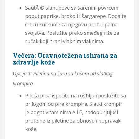
SautÃ © slanupove sa šarenim povrćem
poput paprike, brokoli i šargarepe. Dodajte
crticu kurkume za njegovu protuupalna
svojstva. Poslužite preko smeđeg riže za
ručak koji hrani vlaknim vlaknima.
Večera: Uravnotežena ishrana za
zdravlje kože
Opcija 1: Piletina na žaru sa kašom od slatkog
krompira
Pileća prsa ispecite na roštilju i poslužite sa
prilogom od pire krompira. Slatki krompir
je bogat vitaminima A i E, nadopunjujući
proteine ​​iz piletine za obnovu i popravak
kože.