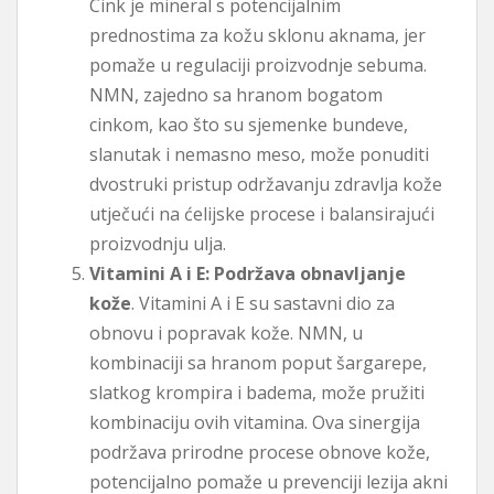
Cink je mineral s potencijalnim
prednostima za kožu sklonu aknama, jer
pomaže u regulaciji proizvodnje sebuma.
NMN, zajedno sa hranom bogatom
cinkom, kao što su sjemenke bundeve,
slanutak i nemasno meso, može ponuditi
dvostruki pristup održavanju zdravlja kože
utječući na ćelijske procese i balansirajući
proizvodnju ulja.
Vitamini A i E: Podržava obnavljanje
kože
. Vitamini A i E su sastavni dio za
obnovu i popravak kože. NMN, u
kombinaciji sa hranom poput šargarepe,
slatkog krompira i badema, može pružiti
kombinaciju ovih vitamina. Ova sinergija
podržava prirodne procese obnove kože,
potencijalno pomaže u prevenciji lezija akni