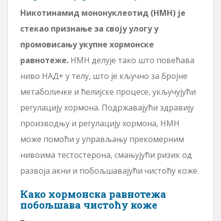
Никотинамид мононуклеотид (НМН) је
стекао признање за своју улогу у
промовисању укупне хормонске
равнотеже.
НМН делује тако што повећава
ниво НАД+ у телу, што је кључно за бројне
метаболичке и ћелијске процесе, укључујући
регулацију хормона. Подржавајући здравију
производњу и регулацију хормона, НМН
може помоћи у управљању прекомерним
нивоима тестостерона, смањујући ризик од
развоја акни и побољшавајући чистоћу коже.
Како хормонска равнотежа
побољшава чистоћу коже