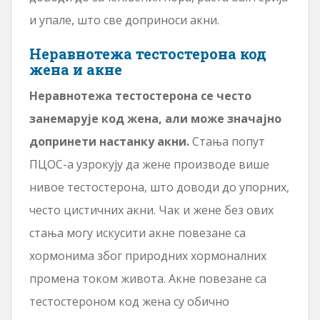
и упале, што све доприноси акни.
Неравнотежа тестостерона код
жена и акне
Неравнотежа тестостерона се често
занемарује код жена, али може значајно
допринети настанку акни.
Стања попут
ПЦОС-а узрокују да жене производе више
нивое тестостерона, што доводи до упорних,
често цистичних акни. Чак и жене без ових
стања могу искусити акне повезане са
хормонима због природних хормоналних
промена током живота. Акне повезане са
тестостероном код жена су обично