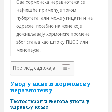
Ова хормонска неравнотежа се
најчешће примећује током
пубертета, али може утицати и на
одрасле, посебно на жене које
доживљавају хормонске промене
због стања као што су ПЦОС или
менопауза.
Преглед садржаја
Увод у акне и хормонску
неравнотежу
Тестостерон и његова улога у
здрављу коже