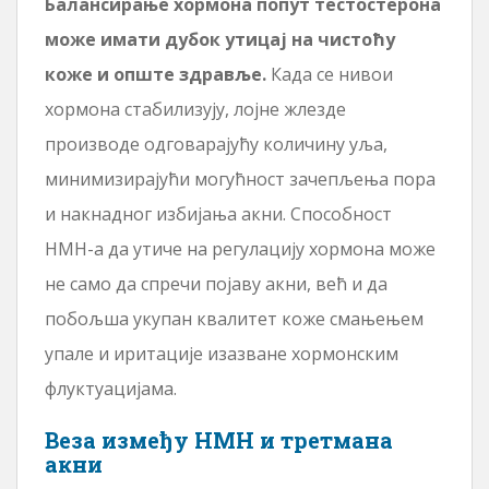
Балансирање хормона попут тестостерона
може имати дубок утицај на чистоћу
коже и опште здравље.
Када се нивои
хормона стабилизују, лојне жлезде
производе одговарајућу количину уља,
минимизирајући могућност зачепљења пора
и накнадног избијања акни. Способност
НМН-а да утиче на регулацију хормона може
не само да спречи појаву акни, већ и да
побољша укупан квалитет коже смањењем
упале и иритације изазване хормонским
флуктуацијама.
Веза између НМН и третмана
акни