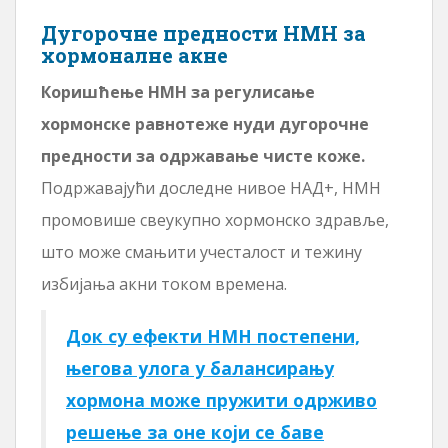
Дугорочне предности НМН за
хормоналне акне
Коришћење НМН за регулисање
хормонске равнотеже нуди дугорочне
предности за одржавање чисте коже.
Подржавајући доследне нивое НАД+, НМН
промовише свеукупно хормонско здравље,
што може смањити учесталост и тежину
избијања акни током времена.
Док су ефекти НМН постепени,
његова улога у балансирању
хормона може пружити одрживо
решење за оне који се баве