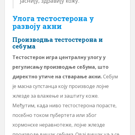
јаснију, здравију кожу.
Улога тестостерона у
развоју акни
Производња тестостерона и
себума
Тестостерон игра централну улогу у
регулисању производње себума, што
директно утиче на стварање акни.
Себум
је масна супстанца коју производе лојне
жлезде за влажење и заштиту коже.
Међутим, када ниво тестостерона порасте,
посебно током пубертета или због
хормонске неравнотеже, лојне жлезде
производе вишак себума. Овај вишак уља се