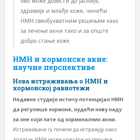
ово може довести до јасније,
здравије и млађе коже, чинећи
НМН свеобухватним решењем како
за лечење акни тако и за опште
добро стање коже.
НМН и хормонске акне:
научне перспективе
Нова истраживања о НМН и
хормонској равнотежи
Недавне студије истичу потенцијал НМН
да регулише хормоне, нудећи нову наду
за оне који пате од хормоналних акни.
Истраживачи су почели да истражују како
додатак НМН може утицати на процесе