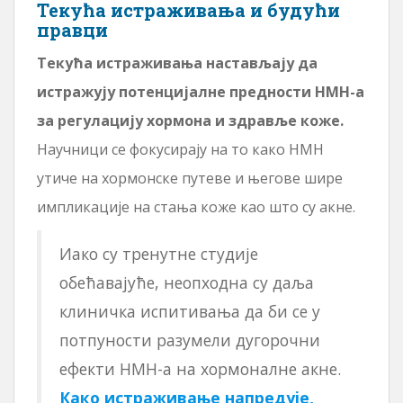
Текућа истраживања и будући
правци
Текућа истраживања настављају да
истражују потенцијалне предности НМН-а
за регулацију хормона и здравље коже.
Научници се фокусирају на то како НМН
утиче на хормонске путеве и његове шире
импликације на стања коже као што су акне.
Иако су тренутне студије
обећавајуће, неопходна су даља
клиничка испитивања да би се у
потпуности разумели дугорочни
ефекти НМН-а на хормоналне акне.
Како истраживање напредује,