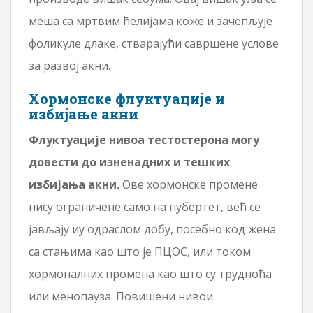
меша са мртвим ћелијама коже и зачепљује
фоликуле длаке, стварајући савршене услове
за развој акни.
Хормонске флуктуације и
избијање акни
Флуктуације нивоа тестостерона могу
довести до изненадних и тешких
избијања акни.
Ове хормонске промене
нису ограничене само на пубертет, већ се
јављају иу одраслом добу, посебно код жена
са стањима као што је ПЦОС, или током
хормоналних промена као што су трудноћа
или менопауза. Повишени нивои