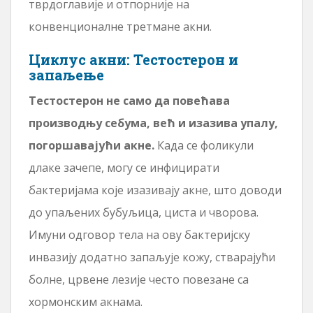
тврдоглавије и отпорније на
конвенционалне третмане акни.
Циклус акни: Тестостерон и
запаљење
Тестостерон не само да повећава
производњу себума, већ и изазива упалу,
погоршавајући акне.
Када се фоликули
длаке зачепе, могу се инфицирати
бактеријама које изазивају акне, што доводи
до упаљених бубуљица, циста и чворова.
Имуни одговор тела на ову бактеријску
инвазију додатно запаљује кожу, стварајући
болне, црвене лезије често повезане са
хормонским акнама.