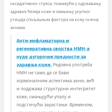
оксидативног стреса, помажући у одржавању
здравих ћелија коже и смањењу укупног
утицаја спољашњих фактора на кожу склону
акнама.
Анти-инфламаторна и
регенеративна својства НМН-а
нуде дугорочне предности за
здравље коже.
Редовна употреба
НМН не само да се бави
хормоналним аспектима акни, већ
и подржава структурни интегритет
коже, смањујући упалу и
подстичући зарастање. Временом,