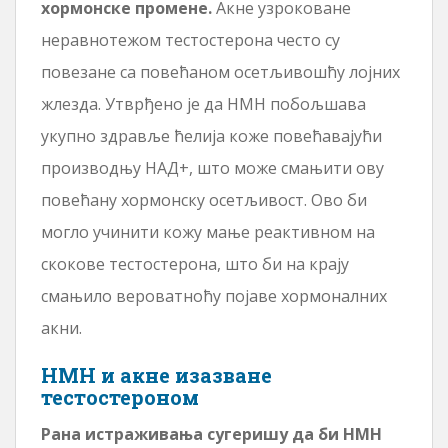
хормонске промене.
Акне узроковане
неравнотежом тестостерона често су
повезане са повећаном осетљивошћу лојних
жлезда. Утврђено је да НМН побољшава
укупно здравље ћелија коже повећавајући
производњу НАД+, што може смањити ову
повећану хормонску осетљивост. Ово би
могло учинити кожу мање реактивном на
скокове тестостерона, што би на крају
смањило вероватноћу појаве хормоналних
акни.
НМН и акне изазване
тестостероном
Рана истраживања сугеришу да би НМН