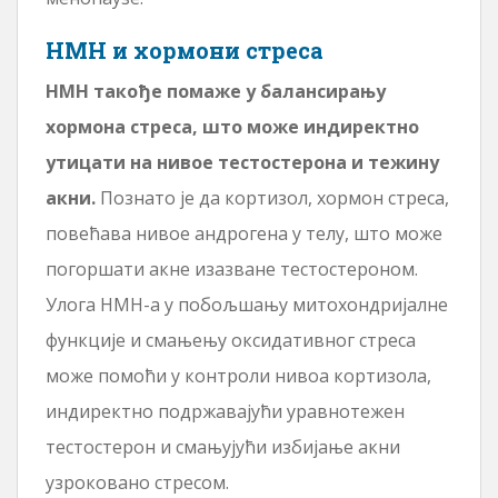
НМН и хормони стреса
НМН такође помаже у балансирању
хормона стреса, што може индиректно
утицати на нивое тестостерона и тежину
акни.
Познато је да кортизол, хормон стреса,
повећава нивое андрогена у телу, што може
погоршати акне изазване тестостероном.
Улога НМН-а у побољшању митохондријалне
функције и смањењу оксидативног стреса
може помоћи у контроли нивоа кортизола,
индиректно подржавајући уравнотежен
тестостерон и смањујући избијање акни
узроковано стресом.