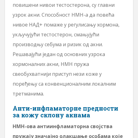
повишени нивои тестостерона, су главни
узрок акни. Способност НМН-а да повећа
нивое НАД+ помаже у регулисању хормона,
укључујући тестостерон, смањујући
производњу себума и ризик од акни.
Решавајући један од основних узрока
хормоналних акни, НМН пружа
свеобухватнији приступ нези коже у
поређењу са конвенционалним локалним
третманима.
Анти-инфламаторне предности
за кожу склону акнама
НМН-ова антиинфламаторна својства
пружају значајно олакшање особама које