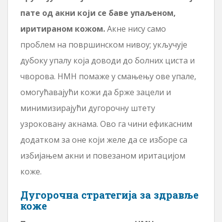
пате од акни који се баве упаљеном,
иритираном кожом.
Акне нису само
проблем на површинском нивоу; укључује
дубоку упалу која доводи до болних циста и
чворова. НМН помаже у смањењу ове упале,
омогућавајући кожи да брже зацели и
минимизирајући дугорочну штету
узроковану акнама. Ово га чини ефикасним
додатком за оне који желе да се изборе са
избијањем акни и повезаном иритацијом
коже.
Дугорочна стратегија за здравље
коже