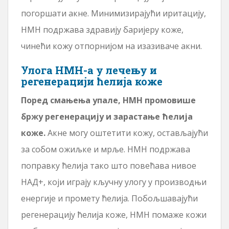
погоршати акне. Минимизирајући иритацију,
НМН подржава здравију баријеру коже,
чинећи кожу отпорнијом на изазиваче акни.
Улога НМН-а у лечењу и
регенерацији ћелија коже
Поред смањења упале, НМН промовише
бржу регенерацију и зарастање ћелија
коже.
Акне могу оштетити кожу, остављајући
за собом ожиљке и мрље. НМН подржава
поправку ћелија тако што повећава нивое
НАД+, који играју кључну улогу у производњи
енергије и промету ћелија. Побољшавајући
регенерацију ћелија коже, НМН помаже кожи