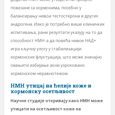
повезане са хормонима, посебно у
балансирању нивоа тестостерона и других
андрогена. Иако је потребно више клиничких
испитивања, рани резултати указују на то да
способност НМН-а да повећа нивое НАД+
игра кључну улогу у стабилизацији
хормонских флуктуација, што може значајно
смањити избијање акни узроковано
хормонском неравнотежом.
НМН утицај на ћелије коже и
хормонску осетљивост
Научне студије откривају како НМН може
утицати на осетљивост коже на