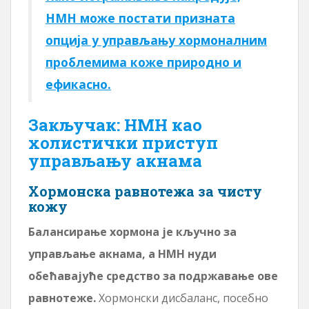
НМН може постати призната
опција у управљању хормоналним
проблемима коже природно и
ефикасно.
Закључак: НМН као
холистички приступ
управљању акнама
Хормонска равнотежа за чисту
кожу
Балансирање хормона је кључно за
управљање акнама, а НМН нуди
обећавајуће средство за подржавање ове
равнотеже.
Хормонски дисбаланс, посебно