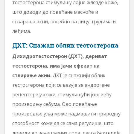
тестостерона стимулишу лојне жлезде коже,
што доводи до повећане масноће и
стварања акни, посебно на лицу, грудима и
леђима.
ДХТ: Снажан облик тестостерона
Дихидротестостерон (ДХТ), дериват
тестостерона, има јачи ефекат на
стварање акни.
ДХТ је снажнији облик
тестостерона који се везује за андрогене
рецепторе у кожи, стимулишући још већу
производњу себума. Ово повећање
производње уља може надмашити природну
способност коже да се сама регулише, што
доводи до зачепљених пора, раста бактерија