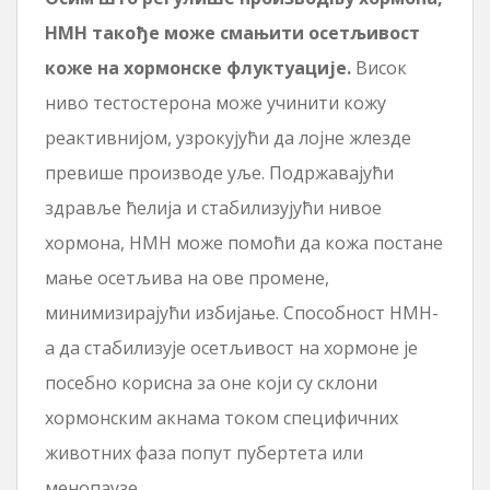
НМН такође може смањити осетљивост
коже на хормонске флуктуације.
Висок
ниво тестостерона може учинити кожу
реактивнијом, узрокујући да лојне жлезде
превише производе уље. Подржавајући
здравље ћелија и стабилизујући нивое
хормона, НМН може помоћи да кожа постане
мање осетљива на ове промене,
минимизирајући избијање. Способност НМН-
а да стабилизује осетљивост на хормоне је
посебно корисна за оне који су склони
хормонским акнама током специфичних
животних фаза попут пубертета или
менопаузе.