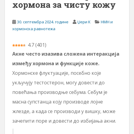
хормона за чисту кожу
30. септембра 2024. године
Џери К
НМН и
хормонска равнотежа
4.7
(
401
)
Акне често изазива сложена интеракција
између хормона и функције коже.
Хормонске флуктуације, посебно које
укључују тестостерон, могу довести до
повећања производње себума. Себум је
масна супстанца коју производе лојне
жлезде, а када се производи у вишку, може
зачепити поре и довести до избијања акни.