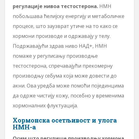
регулације нивоа тестостерона.
НМН
побољшава ћелијску енергију и метаболичке
процесе, што заузврат утиче на то како се
хормони производе и одржавају у телу.
Подржавајући здрав ниво НАД+, НМН
помаже у регулисању производње
тестостерона, спречавајући прекомерну
производњу себума која може довести до
акни. Ова уредба може помоћи појединцима
да одрже чистију кожу, посебно у временима
хормоналних флуктуација.
Хормонска осетљивост и улога
НМН-а
Осим што регулише производњу хормона,