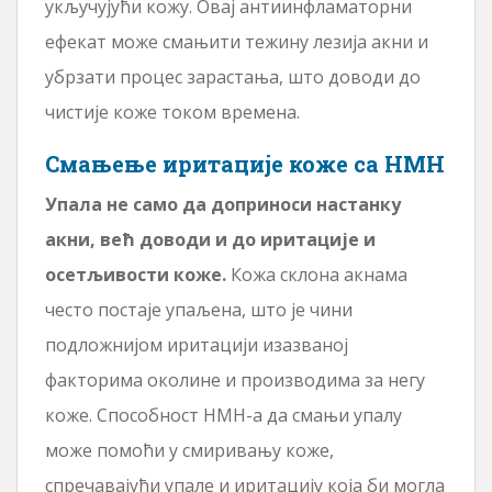
укључујући кожу. Овај антиинфламаторни
ефекат може смањити тежину лезија акни и
убрзати процес зарастања, што доводи до
чистије коже током времена.
Смањење иритације коже са НМН
Упала не само да доприноси настанку
акни, већ доводи и до иритације и
осетљивости коже.
Кожа склона акнама
често постаје упаљена, што је чини
подложнијом иритацији изазваној
факторима околине и производима за негу
коже. Способност НМН-а да смањи упалу
може помоћи у смиривању коже,
спречавајући упале и иритацију која би могла