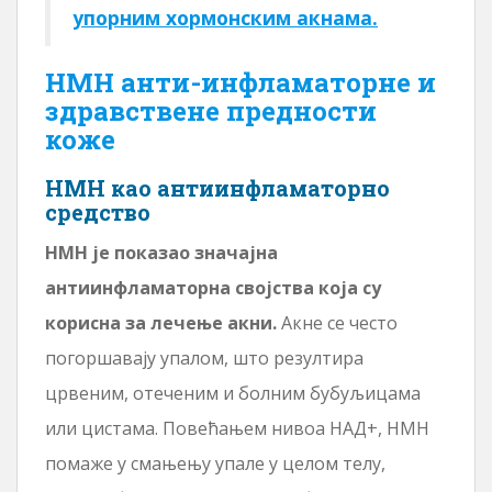
упорним хормонским акнама.
НМН анти-инфламаторне и
здравствене предности
коже
НМН као антиинфламаторно
средство
НМН је показао значајна
антиинфламаторна својства која су
корисна за лечење акни.
Акне се често
погоршавају упалом, што резултира
црвеним, отеченим и болним бубуљицама
или цистама. Повећањем нивоа НАД+, НМН
помаже у смањењу упале у целом телу,