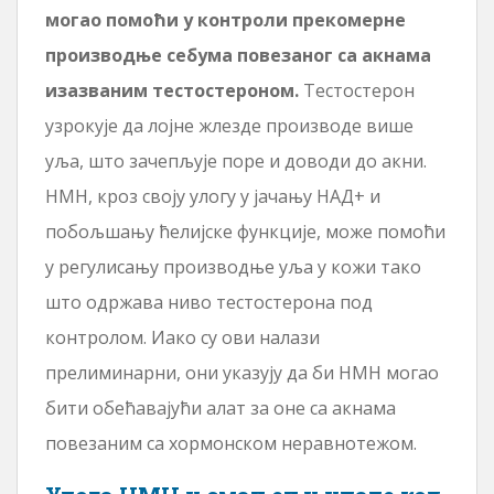
могао помоћи у контроли прекомерне
производње себума повезаног са акнама
изазваним тестостероном.
Тестостерон
узрокује да лојне жлезде производе више
уља, што зачепљује поре и доводи до акни.
НМН, кроз своју улогу у јачању НАД+ и
побољшању ћелијске функције, може помоћи
у регулисању производње уља у кожи тако
што одржава ниво тестостерона под
контролом. Иако су ови налази
прелиминарни, они указују да би НМН могао
бити обећавајући алат за оне са акнама
повезаним са хормонском неравнотежом.