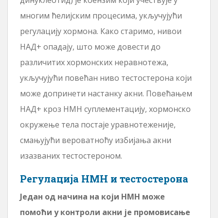
многим ћелијским процесима, укључујући
регулацију хормона. Како старимо, нивои
НАД+ опадају, што може довести до
различитих хормонских неравнотежа,
укључујући повећан ниво тестостерона који
може допринети настанку акни. Повећањем
НАД+ кроз НМН суплементацију, хормонско
окружење тела постаје уравнотеженије,
смањујући вероватноћу избијања акни
изазваних тестостероном.
Регулација НМН и тестостерона
Један од начина на који НМН може
помоћи у контроли акни је промовисање