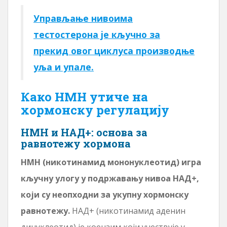
Управљање нивоима
тестостерона је кључно за
прекид овог циклуса производње
уља и упале.
Како НМН утиче на
хормонску регулацију
НМН и НАД+: основа за
равнотежу хормона
НМН (никотинамид мононуклеотид) игра
кључну улогу у подржавању нивоа НАД+,
који су неопходни за укупну хормонску
равнотежу.
НАД+ (никотинамид аденин
динуклеотид) је коензим који учествује у