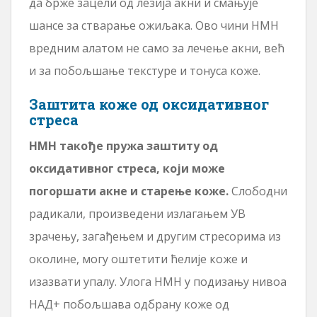
да брже зацели од лезија акни и смањује
шансе за стварање ожиљака. Ово чини НМН
вредним алатом не само за лечење акни, већ
и за побољшање текстуре и тонуса коже.
Заштита коже од оксидативног
стреса
НМН такође пружа заштиту од
оксидативног стреса, који може
погоршати акне и старење коже.
Слободни
радикали, произведени излагањем УВ
зрачењу, загађењем и другим стресорима из
околине, могу оштетити ћелије коже и
изазвати упалу. Улога НМН у подизању нивоа
НАД+ побољшава одбрану коже од