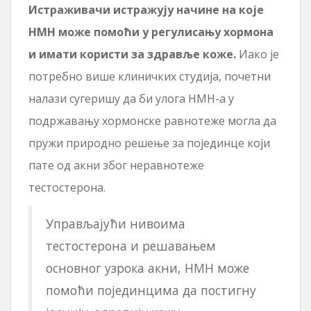
Истраживачи истражују начине на које
НМН може помоћи у регулисању хормона
и имати користи за здравље коже.
Иако је
потребно више клиничких студија, почетни
налази сугеришу да би улога НМН-а у
подржавању хормонске равнотеже могла да
пружи природно решење за појединце који
пате од акни због неравнотеже
тестостерона.
Управљајући нивоима
тестостерона и решавањем
основног узрока акни, НМН може
помоћи појединцима да постигну