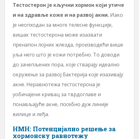
Тестостерон је кључни хормон који утиче
и на здравље коже и на развој акни.
Иако
је неопходан за многе телесне функције,
вишак тестостерона може изазвати
пренапон лојних жлезда, производећи више
уља него што је кожи потребно. То доводи
до зачепљених пора, које стварају идеално
окружење за развој бактерија које изазивају
акне. Неравнотежа тестостерона је
уобичајени кривац за тврдоглаве и
понављајуће акне, посебно дуж линије
вилице и леђа.
НМН: Потенцијално решење за
хормонску равнотежу