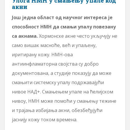
Улога НМН у смањењу упале код
акни
Још једна област од научног интереса је
способност НМН да смањи упалу повезану
са акнама.
Хормонске акне често укључују не
само вишак масноће, већ и упаљену,
иритирану кожу. НМН-ова
антиинфламаторна својства су добро
документована, а студије показују да може
смањити системску упалу подржавајући
нивое НАД+. Смањењем упале на ћелијском
нивоу, НМН може помоћи у смањењу тежине
и трајања избијања акни, обезбеђујући
јаснију кожу током времена.