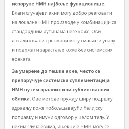
испоруке НМН најбоље функционише.
Благи случајеви акни могу добро реаговати
на локалне НМН производе у комбинацији са
стандардним рутинама неге коже. Ови
локализовани третмани могу смањити упалу
и подржати зарастање коже без системских
ефеката.
За умерене до тешке акне, често се
препоручује системска суплементација
НМН путем оралних или сублингвалних
облика.
Ове методе пружају ширу подршку
здрављу коже побољшавајући ћелијску
поправку и имуни одговор у целом телу. У
неким случајевима, ињекције НМН могу се