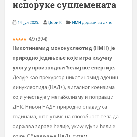
испоруке суплемената
14. јул 2025.
Џери К
НМН додаци за акне
4.9
(
394
)
Никотинамид мононуклеотид (НМН) је
природно једињење које игра кључну
улогу у производњи ћелијске енергије.
Делује као прекурсор никотинамид аденин
динуклеотида (НАД+), виталног коензима
који учествује у метаболизму и поправци
ДНК. Нивои НАД+ природно опадају са
годинама, што утиче на способност тела да
одржава здраве ћелије, укључујући ћелије
коже. Обнављање НАД+ путем