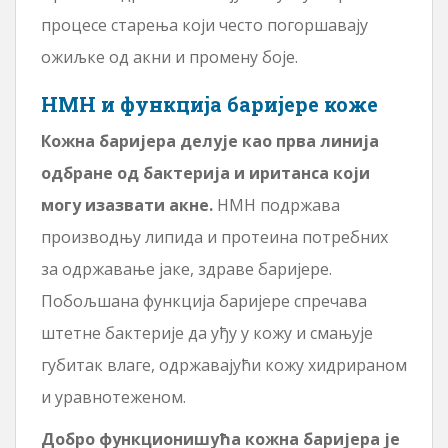
процесе старења који често погоршавају
ожиљке од акни и промену боје.
НМН и функција баријере коже
Кожна баријера делује као прва линија
одбране од бактерија и иританса који
могу изазвати акне.
НМН подржава
производњу липида и протеина потребних
за одржавање јаке, здраве баријере.
Побољшана функција баријере спречава
штетне бактерије да уђу у кожу и смањује
губитак влаге, одржавајући кожу хидрираном
и уравнотеженом.
Добро функционишућа кожна баријера је