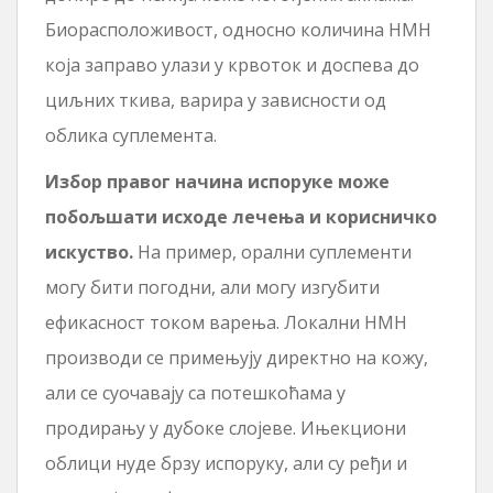
Биорасположивост, односно количина НМН
која заправо улази у крвоток и доспева до
циљних ткива, варира у зависности од
облика суплемента.
Избор правог начина испоруке може
побољшати исходе лечења и корисничко
искуство.
На пример, орални суплементи
могу бити погодни, али могу изгубити
ефикасност током варења. Локални НМН
производи се примењују директно на кожу,
али се суочавају са потешкоћама у
продирању у дубоке слојеве. Ињекциони
облици нуде брзу испоруку, али су ређи и