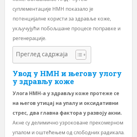
суплементације НМН показало је
потенцијалне користи за здравље коже,
укључујући побољшане процесе поправке и
регенерације.
Преглед садржаја
Увод у НМН и његову улогу
у здрављу коже
Улога НМН-а у здрављу коже протеже се
на његов утицај на упалу и оксидативни
стрес, два главна фактора у развоју акни.
Акне су делимично узроковане прекомерном
упалом и оштећењем од слободних радикала.