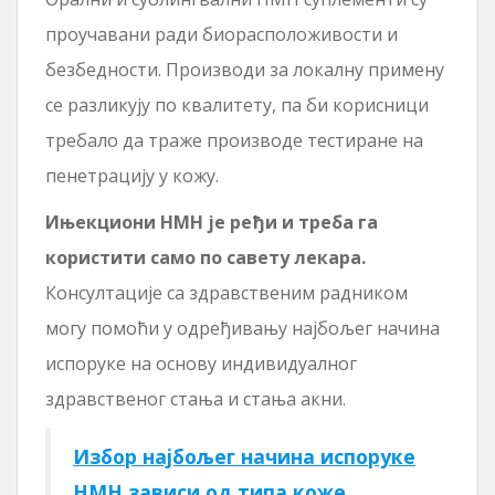
проучавани ради биорасположивости и
безбедности. Производи за локалну примену
се разликују по квалитету, па би корисници
требало да траже производе тестиране на
пенетрацију у кожу.
Ињекциони НМН је ређи и треба га
користити само по савету лекара.
Консултације са здравственим радником
могу помоћи у одређивању најбољег начина
испоруке на основу индивидуалног
здравственог стања и стања акни.
Избор најбољег начина испоруке
НМН зависи од типа коже,