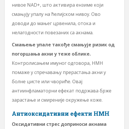
нивое NAD+, што активира ензиме који
смањују упалу на ћелијском нивоу. Ово
доводи до мањег црвенила, отока и
нелагодности повезаних са акнама.
Смањење упале такође смањује ризик од
погоршања акни у теже облике.
Контролисањем имуног одговора, НМН
помаже у спречавању прерастања акни у
болне цисте или чвориће. Овај
антиинфламаторни ефекат подржава брже
зарастање и смиреније окружење коже.
Антиоксидативни ефекти НМН
Оксидативни стрес доприноси акнама