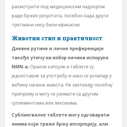
размотрити под медицинским надзором
ради бржих резултата, посебно када други
третмани нису били ефикасни.
Животни стил и практичност
Дневне рутине и личне преференције
такође утичу на избор начина испоруке
NMN-а.
Оралне капсуле и таблете су
једноставне за употребу и лако се уклапају у
већину начина живота. Не захтевају посебну
припрему и могу се узимати са другим
суплементима или лековима.
Сублингвалне таблете могу одговарати
онима који траже бржу апсорпцију, али