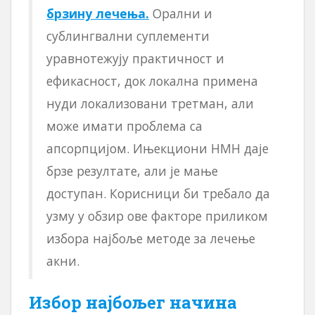
брзину лечења.
Орални и
сублингвални суплементи
уравнотежују практичност и
ефикасност, док локална примена
нуди локализовани третман, али
може имати проблема са
апсорпцијом. Ињекциони НМН даје
брзе резултате, али је мање
доступан. Корисници би требало да
узму у обзир ове факторе приликом
избора најбоље методе за лечење
акни.
Избор најбољег начина