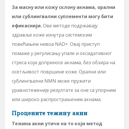
За масну или кожу склону акнама, орални
или сублингвални суплементи могу бити
ефикаснији.
Ове методе подржавају
здравље коже изнутра системским
повећањем нивоа NAD+. Овај приступ
помаже у регулисању упале и оксидативног
стреса који доприносе акнама, без обзира на
осетљивост површине коже. Орални или
сублингвални NMN може пружити
уравнотеженије резултате за оне са упорним
или широко распрострањеним акнама.
Процените тежину акни
Тежина акни утиче на то који метод