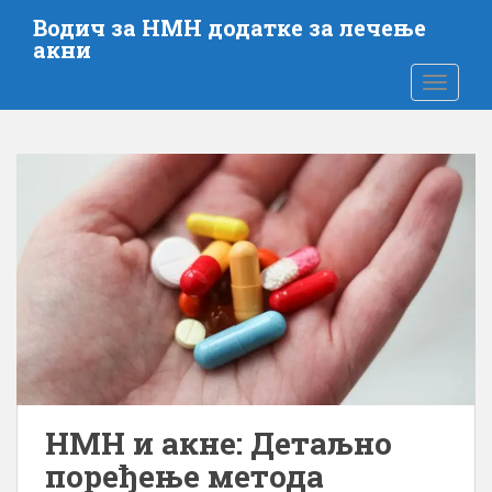
П
Водич за НМН додатке за лечење
р
акни
е
ПРЕБА
ђ
и
н
а
г
л
а
в
н
и
с
а
д
р
НМН и акне: Детаљно
ж
поређење метода
а
ј