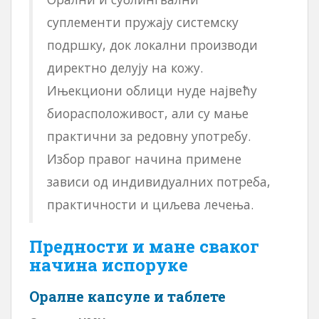
суплементи пружају системску
подршку, док локални производи
директно делују на кожу.
Ињекциони облици нуде највећу
биорасположивост, али су мање
практични за редовну употребу.
Избор правог начина примене
зависи од индивидуалних потреба,
практичности и циљева лечења.
Предности и мане сваког
начина испоруке
Оралне капсуле и таблете