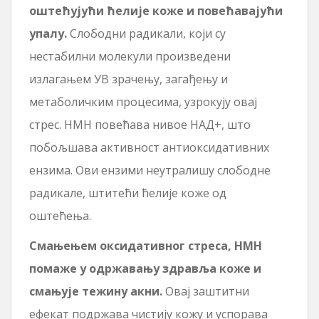
оштећујући ћелије коже и повећавајући
упалу.
Слободни радикали, који су
нестабилни молекули произведени
излагањем УВ зрачењу, загађењу и
метаболичким процесима, узрокују овај
стрес. НМН повећава нивое НАД+, што
побољшава активност антиоксидативних
ензима. Ови ензими неутралишу слободне
радикале, штитећи ћелије коже од
оштећења.
Смањењем оксидативног стреса, НМН
помаже у одржавању здравља коже и
смањује тежину акни.
Овај заштитни
ефекат подржава чистију кожу и успорава