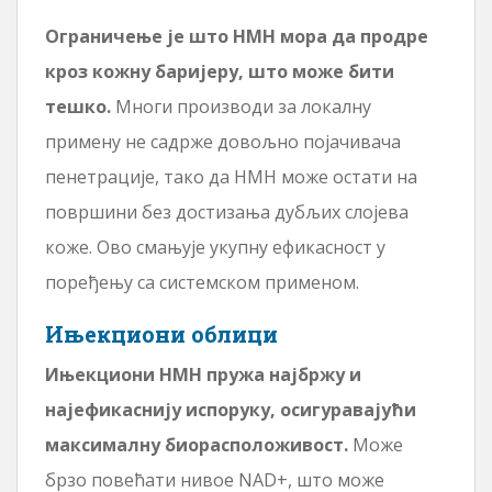
Ограничење је што НМН мора да продре
кроз кожну баријеру, што може бити
тешко.
Многи производи за локалну
примену не садрже довољно појачивача
пенетрације, тако да НМН може остати на
површини без достизања дубљих слојева
коже. Ово смањује укупну ефикасност у
поређењу са системском применом.
Ињекциони облици
Ињекциони НМН пружа најбржу и
најефикаснију испоруку, осигуравајући
максималну биорасположивост.
Може
брзо повећати нивое NAD+, што може