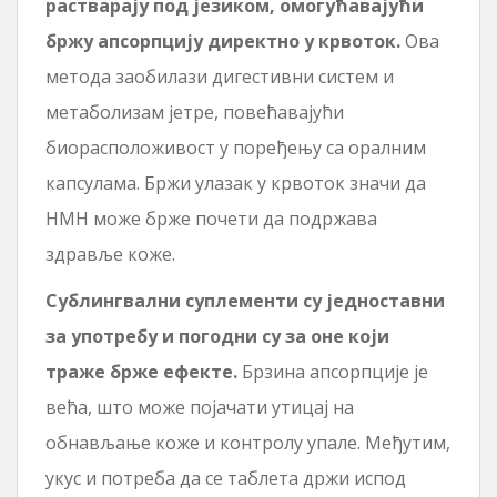
растварају под језиком, омогућавајући
бржу апсорпцију директно у крвоток.
Ова
метода заобилази дигестивни систем и
метаболизам јетре, повећавајући
биорасположивост у поређењу са оралним
капсулама. Бржи улазак у крвоток значи да
НМН може брже почети да подржава
здравље коже.
Сублингвални суплементи су једноставни
за употребу и погодни су за оне који
траже брже ефекте.
Брзина апсорпције је
већа, што може појачати утицај на
обнављање коже и контролу упале. Међутим,
укус и потреба да се таблета држи испод