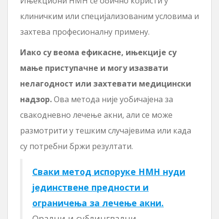
Ињекциони НМН се обично користи у
клиничким или специјализованим условима и
захтева професионалну примену.
Иако су веома ефикасне, ињекције су
мање приступачне и могу изазвати
нелагодност или захтевати медицински
надзор.
Ова метода није уобичајена за
свакодневно лечење акни, али се може
размотрити у тешким случајевима или када
су потребни бржи резултати.
Сваки метод испоруке НМН нуди
јединствене предности и
ограничења за лечење акни.
Орални и сублингвални