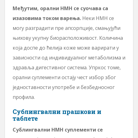
Међутим, орални НМН се суочава са
изазовима током варења.
Неки НМН се
могу разградити пре апсорпције, смањујући
њихову укупну биорасположивост. Количина
која доспе до ћелија коже може варирати у
зависности од индивидуалног метаболизма и
здравља дигестивног система. Упркос томе,
орални суплементи остају чест избор због
једноставности употребе и безбедносног
профила.
Сублингвални прашкови и
таблете
Сублингвални НМН суплементи се