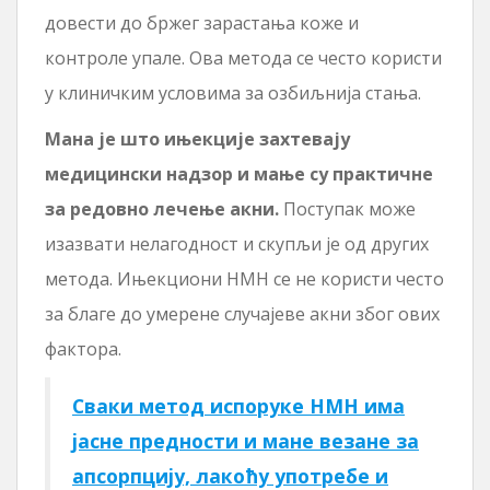
довести до бржег зарастања коже и
контроле упале. Ова метода се често користи
у клиничким условима за озбиљнија стања.
Мана је што ињекције захтевају
медицински надзор и мање су практичне
за редовно лечење акни.
Поступак може
изазвати нелагодност и скупљи је од других
метода. Ињекциони НМН се не користи често
за благе до умерене случајеве акни због ових
фактора.
Сваки метод испоруке НМН има
јасне предности и мане везане за
апсорпцију, лакоћу употребе и