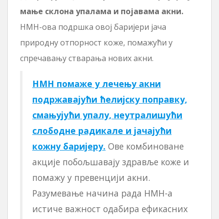
мање склона упалама и појавама акни.
НМН-ова подршка овој баријери јача
природну отпорност коже, помажући у
спречавању стварања нових акни.
НМН помаже у лечењу акни
подржавајући ћелијску поправку,
смањујући упалу, неутралишући
слободне радикале и јачајући
кожну баријеру.
Ове комбиноване
акције побољшавају здравље коже и
помажу у превенцији акни.
Разумевање начина рада НМН-а
истиче важност одабира ефикасних