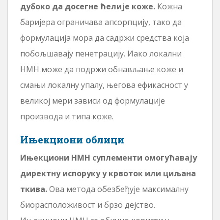
дубоко да досегне ћелије коже.
Кожна
баријера ограничава апсорпцију, тако да
формулација мора да садржи средства која
побољшавају пенетрацију. Иако локални
НМН може да подржи обнављање коже и
смањи локалну упалу, његова ефикасност у
великој мери зависи од формулације
производа и типа коже.
Ињекциони облици
Ињекциони НМН суплементи омогућавају
директну испоруку у крвоток или циљана
ткива.
Ова метода обезбеђује максималну
биорасположивост и брзо дејство.