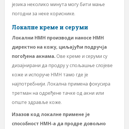
језика неколико минута могу бити мање
погодни за неке кориснике.
Локалне креме и серуми
Локални НМН производи наносе НМН
директно на кожу, циљајући подручја
погођена акнама.
Ове креме и серуми су
дизајнирани да продру у спољашње слојеве
коже и испоруче НМН тамо где је
најпотребнији. Локална примена фокусира
третман на одређене тачке од акни или
опште здравље коже.
Изазов код локалне примене је
способност НМН-а да продре довољно