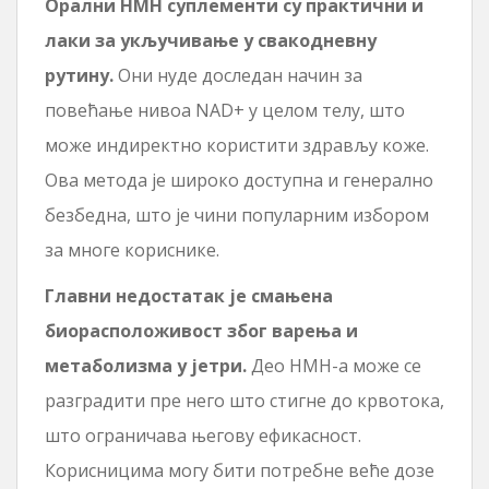
Орални НМН суплементи су практични и
лаки за укључивање у свакодневну
рутину.
Они нуде доследан начин за
повећање нивоа NAD+ у целом телу, што
може индиректно користити здрављу коже.
Ова метода је широко доступна и генерално
безбедна, што је чини популарним избором
за многе кориснике.
Главни недостатак је смањена
биорасположивост због варења и
метаболизма у јетри.
Део НМН-а може се
разградити пре него што стигне до крвотока,
што ограничава његову ефикасност.
Корисницима могу бити потребне веће дозе