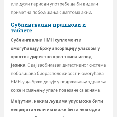
или дужи периоди употребе да би видели
приметна побољшања симптома акни.
Сублингвални прашкови и
таблете
Сублингвални НМН суплементи
омогућавају бржу апсорпцију уласком у
крвоток директно кроз ткива испод
језика.
Овај заобилазак дигестивног система
побољшава биорасположивост и омогућава
НМН-у да брже делује у подржавању здравља
коже и смањењу упале повезане са акнама.
Међутим, неким људима укус може бити
непријатан или им може бити незгодно