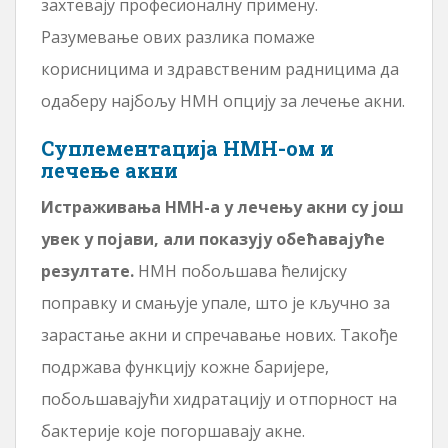
захтевају професионалну примену.
Разумевање ових разлика помаже
корисницима и здравственим радницима да
одаберу најбољу НМН опцију за лечење акни.
Суплементација НМН-ом и
лечење акни
Истраживања НМН-а у лечењу акни су још
увек у појави, али показују обећавајуће
резултате.
НМН побољшава ћелијску
поправку и смањује упале, што је кључно за
зарастање акни и спречавање нових. Такође
подржава функцију кожне баријере,
побољшавајући хидратацију и отпорност на
бактерије које погоршавају акне.