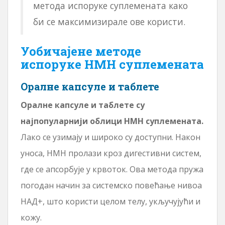
метода испоруке суплемената како
би се максимизирале ове користи.
Уобичајене методе
испоруке НМН суплемената
Оралне капсуле и таблете
Оралне капсуле и таблете су
најпопуларнији облици НМН суплемената.
Лако се узимају и широко су доступни. Након
уноса, НМН пролази кроз дигестивни систем,
где се апсорбује у крвоток. Ова метода пружа
погодан начин за системско повећање нивоа
НАД+, што користи целом телу, укључујући и
кожу.