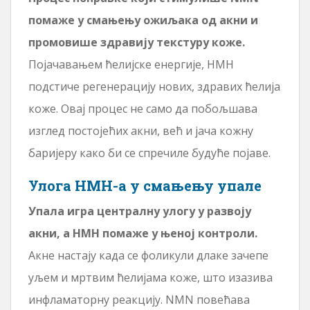
помаже у смањењу ожиљака од акни и
промовише здравију текстуру коже.
Појачавањем ћелијске енергије, НМН
подстиче регенерацију нових, здравих ћелија
коже. Овај процес не само да побољшава
изглед постојећих акни, већ и јача кожну
баријеру како би се спречиле будуће појаве.
Улога НМН-а у смањењу упале
Упала игра централну улогу у развоју
акни, а НМН помаже у њеној контроли.
Акне настају када се фоликули длаке зачепе
уљем и мртвим ћелијама коже, што изазива
инфламаторну реакцију. NMN повећава