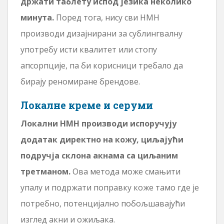
држати таблету испод језика неколико
минута.
Поред тога, нису сви НМН
производи дизајнирани за сублингвалну
употребу исти квалитет или стопу
апсорпције, па би корисници требало да
бирају реномиране брендове.
Локалне креме и серуми
Локални НМН производи испоручују
додатак директно на кожу, циљајући
подручја склона акнама са циљаним
третманом.
Ова метода може смањити
упалу и подржати поправку коже тамо где је
потребно, потенцијално побољшавајући
изглед акни и ожиљака.