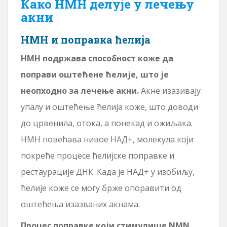
Како НМН делује у лечењу
акни
НМН и поправка ћелија
НМН подржава способност коже да
поправи оштећене ћелије, што је
неопходно за лечење акни.
Акне изазивају
упалу и оштећење ћелија коже, што доводи
до црвенила, отока, а понекад и ожиљака.
НМН повећава нивое НАД+, молекула који
покреће процесе ћелијске поправке и
рестаурације ДНК. Када је НАД+ у изобиљу,
ћелије коже се могу брже опоравити од
оштећења изазваних акнама.
Процес поправке који стимулише NMN