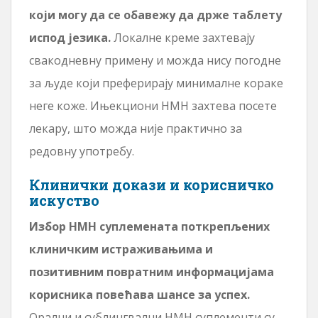
који могу да се обавежу да држе таблету
испод језика.
Локалне креме захтевају
свакодневну примену и можда нису погодне
за људе који преферирају минималне кораке
неге коже. Ињекциони НМН захтева посете
лекару, што можда није практично за
редовну употребу.
Клинички докази и корисничко
искуство
Избор НМН суплемената поткрепљених
клиничким истраживањима и
позитивним повратним информацијама
корисника повећава шансе за успех.
Орални и сублингвални НМН суплементи су