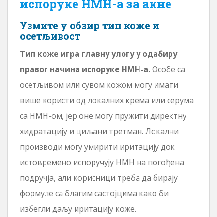
испоруке НМН-а за акне
Узмите у обзир тип коже и
осетљивост
Тип коже игра главну улогу у одабиру
правог начина испоруке НМН-а.
Особе са
осетљивом или сувом кожом могу имати
више користи од локалних крема или серума
са НМН-ом, јер оне могу пружити директну
хидратацију и циљани третман. Локални
производи могу умирити иритацију док
истовремено испоручују НМН на погођена
подручја, али корисници треба да бирају
формуле са благим састојцима како би
избегли даљу иритацију коже.