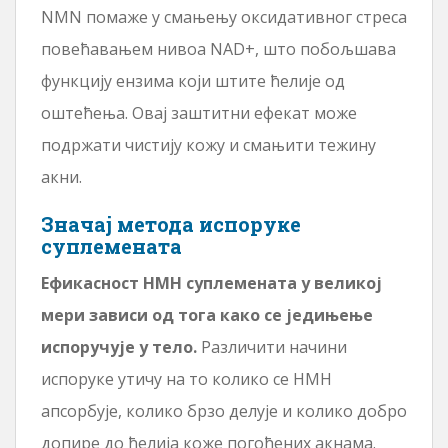
NMN помаже у смањењу оксидативног стреса
повећавањем нивоа NAD+, што побољшава
функцију ензима који штите ћелије од
оштећења. Овај заштитни ефекат може
подржати чистију кожу и смањити тежину
акни.
Значај метода испоруке
суплемената
Ефикасност НМН суплемената у великој
мери зависи од тога како се једињење
испоручује у тело.
Различити начини
испоруке утичу на то колико се НМН
апсорбује, колико брзо делује и колико добро
допире до ћелија коже погођених акнама.