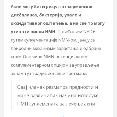
Акне могу бити резултат хормонског
дисбаланса, бактерија, упале и
оксидативног оштећења, а на све то могу
утицати нивои НМН.
Повећањем NAD+
путем суплементације NMN-ом, јачају се
природни механизми зарастања и одбране
коже. Ово чини NMN потенцијалном
комплементарном опцијом за управљање
акнама уз традиционалне третмане.
Овај чланак разматра предности и
мане различитих начина испоруке
НМН суплемената за лечење акни.