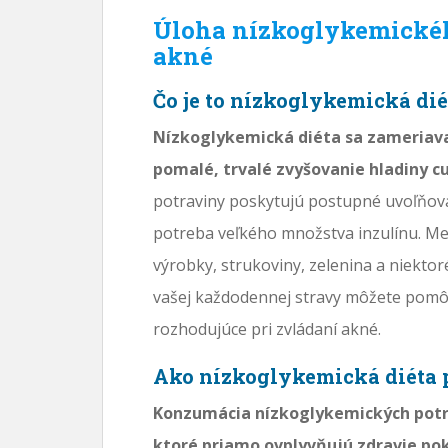
Úloha nízkoglykemického
akné
Čo je to nízkoglykemická dié
Nízkoglykemická diéta sa zameriava
pomalé, trvalé zvyšovanie hladiny cu
potraviny poskytujú postupné uvoľňova
potreba veľkého množstva inzulínu. Me
výrobky, strukoviny, zelenina a niektor
vašej každodennej stravy môžete pomôcť
rozhodujúce pri zvládaní akné.
Ako nízkoglykemická diéta 
Konzumácia nízkoglykemických potr
ktoré priamo ovplyvňujú zdravie po