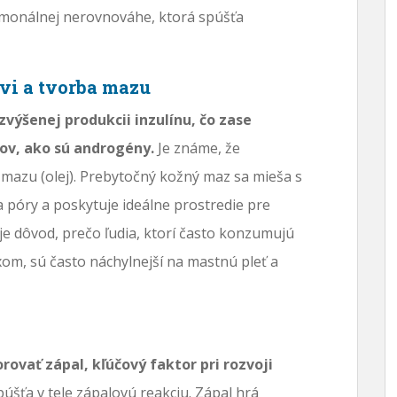
ormonálnej nerovnováhe, ktorá spúšťa
vi a tvorba mazu
zvýšenej produkcii inzulínu, čo zase
ov, ako sú androgény.
Je známe, že
azu (olej). Prebytočný kožný maz sa mieša s
póry a poskytuje ideálne prostredie pre
je dôvod, prečo ľudia, ktorí často konzumujú
om, sú často náchylnejší na mastnú pleť a
rovať zápal, kľúčový faktor pri rozvoji
púšťa v tele zápalovú reakciu. Zápal hrá