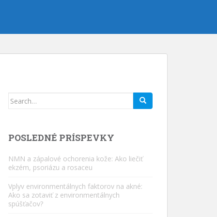
Hľadať:
POSLEDNÉ PRÍSPEVKY
NMN a zápalové ochorenia kože: Ako liečiť
ekzém, psoriázu a rosaceu
Vplyv environmentálnych faktorov na akné:
Ako sa zotaviť z environmentálnych
spúšťačov?