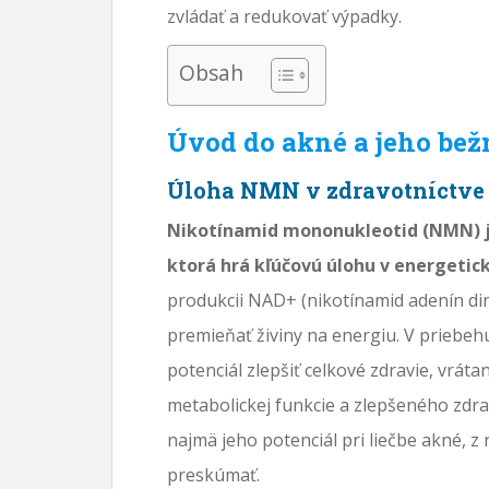
zvládať a redukovať výpadky.
Obsah
Úvod do akné a jeho be
Úloha NMN v zdravotníctve
Nikotínamid mononukleotid (NMN) je
ktorá hrá kľúčovú úlohu v energeti
produkcii NAD+ (nikotínamid adenín d
premieňať živiny na energiu. V priebeh
potenciál zlepšiť celkové zdravie, vráta
metabolickej funkcie a zlepšeného zdr
najmä jeho potenciál pri liečbe akné, z 
preskúmať.