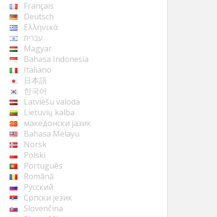
Français
Deutsch
Ελληνικά
עברית
Magyar
Bahasa Indonesia
Italiano
日本語
한국어
Latviešu valoda
Lietuvių kalba
македонски јазик
Bahasa Melayu
Norsk
Polski
Português
Română
Русский
Cрпски језик
Slovenčina