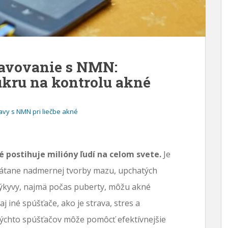
avovanie s NMN:
ukru na kontrolu akné
avy s NMN pri liečbe akné
 postihuje milióny ľudí na celom svete.
Je
átane nadmernej tvorby mazu, upchatých
výkyvy, najmä počas puberty, môžu akné
j iné spúšťače, ako je strava, stres a
ýchto spúšťačov môže pomôcť efektívnejšie