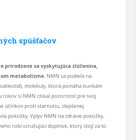
žných spúšťačov
 prirodzene sa vyskytujúca zlúčenina,
ckom metabolizme.
NMN sa podieľa na
inukleotid), molekuly, ktorá pomáha bunkám
u rokov si NMN získal pozornosť pre svoj
ne účinkov proti starnutiu, zlepšenej
avia pokožky. Vplyv NMN na zdravie pokožky,
neho robí vzrušujúci doplnok, ktorý stojí za to