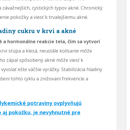
závažnejších, cystických typov akné. Chronický
jenie pokožky a viesť k trvalejšiemu akné.
diny cukru v krvi a akné
a hormonálne reakcie tela, čím sa vytvorí
krvi stúpa a klesá, neustále kolísanie môže
oho zápal spôsobený akné môže viesť k
volať ešte väčšie vyrážky. Stabilizácia hladiny
ušení tohto cyklu a znižovaní frekvencie a
lykemické potraviny ovplyvňujú
e aj pokožku, je nevyhnutné pre