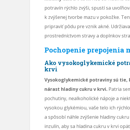
potravín rýchlo zvýši, spustí sa uvoľňo
k zvýšenej tvorbe mazu v pokožke. Ten
pripraviť pôdu pre vznik akné. Udržiava
prostredníctvom stravy a doplnkov stra
Pochopenie prepojenia 
Ako vysokoglykemické potr
krvi
Vysokoglykemické potraviny sú tie, 
nárast hladiny cukru v krvi.
Patria sem
pochutiny, nealkoholické nápoje a niekt
vysokou glykémiou, vaše telo ich rýchl
a spôsobí náhle zvýšenie hladiny cukru 
inzulín, aby sa hladina cukru v krvi opäť