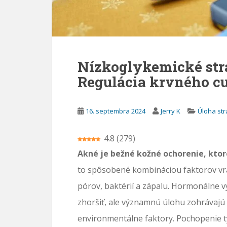
a
h
Nízkoglykemické str
Regulácia krvného c
16. septembra 2024
Jerry K
Úloha str
4.8
(
279
)
Akné je bežné kožné ochorenie, ktoré
to spôsobené kombináciou faktorov vr
pórov, baktérií a zápalu. Hormonálne 
zhoršiť, ale významnú úlohu zohrávajú a
environmentálne faktory. Pochopenie t