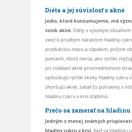
Diéta a jej súvislosť s akné
Jedlo, ktoré konzumujeme, má význ
vznik akné.
Diéty s vysokým obsahom 
viesť k prudkým nárastom hladiny cukru
produkciou mazu a zápalom, pričom obe 
potravín, ktorý meria, ako rýchlo zvyšuj
pri zvládaní akné prostredníctvom str
spôsobujú rýchle skoky hladiny cukru v
zhoršujú akné, zatiaľ čo potraviny s 
hladinu cukru v krvi stabilnú.
Prečo sa zamerať na hladinu
Jedným z menej známych prispievateľ
hladiny cukru v krvi.
Keď sa hladina cu