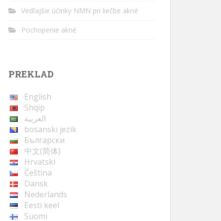
Vedľajšie účinky NMN pri liečbe akné
Pochopenie akné
PREKLAD
English
Shqip
العربية
bosanski jezik
Български
中文(简体)
Hrvatski
Čeština
Dansk
Nederlands
Eesti keel
Suomi