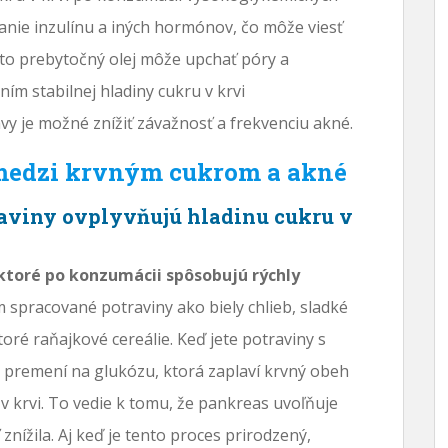
vanie inzulínu a iných hormónov, čo môže viesť
to prebytočný olej môže upchať póry a
ním stabilnej hladiny cukru v krvi
vy je možné znížiť závažnosť a frekvenciu akné.
medzi krvným cukrom a akné
aviny ovplyvňujú hladinu cukru v
ktoré po konzumácii spôsobujú rýchly
 spracované potraviny ako biely chlieb, sladké
oré raňajkové cereálie. Keď jete potraviny s
o premení na glukózu, ktorá zaplaví krvný obeh
v krvi. To vedie k tomu, že pankreas uvoľňuje
 znížila. Aj keď je tento proces prirodzený,