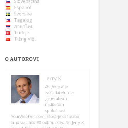
Slovenščina
Español
Svenska
Tagalog
ภาษาไทย
Türkçe
Tiếng Việt
O AUTOROVI
Jerry K
Dr. Jerry K
je
zakladateľom a
generálnym
riaditeľom
spoločnosti
YourWebDoc.com, ktorá je súčasťou
tímu viac ako 30 odborníkov. Dr. Jerry K