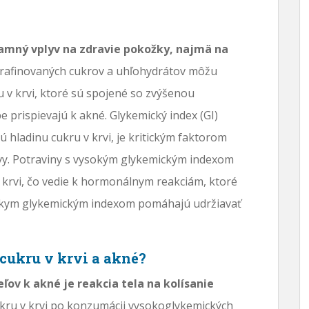
amný vplyv na zdravie pokožky, najmä na
rafinovaných cukrov a uhľohydrátov môžu
 v krvi, ktoré sú spojené so zvýšenou
prispievajú k akné. Glykemický index (GI)
ú hladinu cukru v krvi, je kritickým faktorom
avy. Potraviny s vysokým glykemickým indexom
 krvi, čo vedie k hormonálnym reakciám, ktoré
nízkym glykemickým indexom pomáhajú udržiavať
 cukru v krvi a akné?
ov k akné je reakcia tela na kolísanie
kru v krvi po konzumácii vysokoglykemických