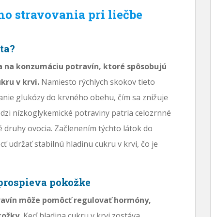
 stravovania pri liečbe
ta?
 na konzumáciu potravín, ktoré spôsobujú
kru v krvi.
Namiesto rýchlych skokov tieto
nie glukózy do krvného obehu, čím sa znižuje
dzi nízkoglykemické potraviny patria celozrnné
é druhy ovocia. Začlenením týchto látok do
 udržať stabilnú hladinu cukru v krvi, čo je
prospieva pokožke
avín môže pomôcť regulovať hormóny,
kožky.
Keď hladina cukru v krvi zostáva