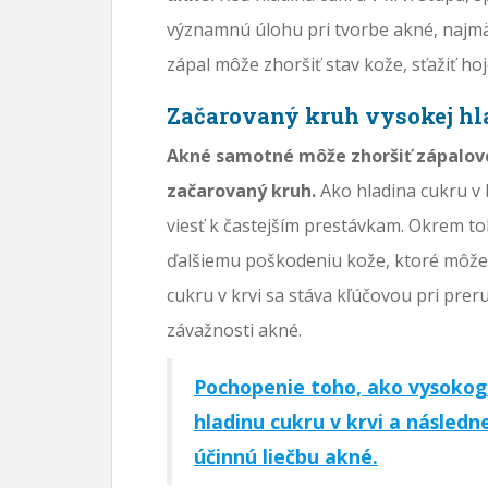
významnú úlohu pri tvorbe akné, najmä 
zápal môže zhoršiť stav kože, sťažiť ho
Začarovaný kruh vysokej hla
Akné samotné môže zhoršiť zápalové 
začarovaný kruh.
Ako hladina cukru v 
viesť k častejším prestávkam. Okrem t
ďalšiemu poškodeniu kože, ktoré môže vy
cukru v krvi sa stáva kľúčovou pri prer
závažnosti akné.
Pochopenie toho, ako vysokog
hladinu cukru v krvi a následn
účinnú liečbu akné.