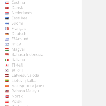
Čeština
Dansk
Nederlands
Eesti keel
Suomi
Français
Deutsch
Ελληνικά
עברית
Magyar
Bahasa Indonesia
Italiano
日本語
한국어
Latviešu valoda
Lietuvių kalba
македонски јазик
Bahasa Melayu
Norsk
Polski