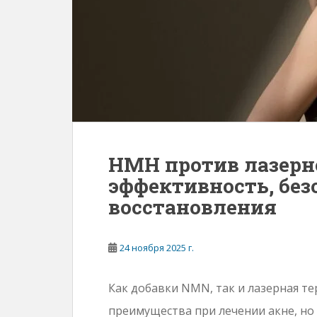
е
р
ж
а
н
и
ю
НМН против лазерн
эффективность, без
восстановления
24 ноября 2025 г.
Как добавки NMN, так и лазерная т
преимущества при лечении акне, но 