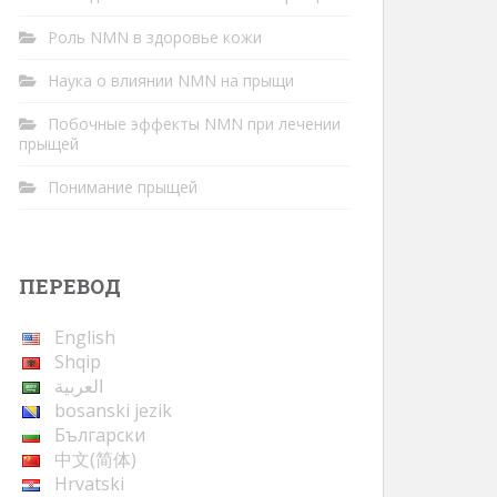
Роль NMN в здоровье кожи
Наука о влиянии NMN на прыщи
Побочные эффекты NMN при лечении
прыщей
Понимание прыщей
ПЕРЕВОД
English
Shqip
العربية
bosanski jezik
Български
中文(简体)
Hrvatski