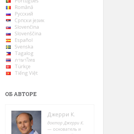
Português
Română
Русский
Cрпски језик
Slovenčina
Slovenščina
Español
Svenska
Tagalog
ภาษาไทย
Türkçe
Tiếng Việt
ОБ АВТОРЕ
Джерри К.
доктор Джерри К.
— основатель и