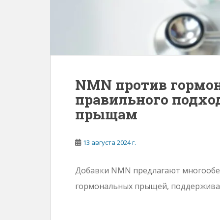
NMN против гормон
правильного подхо
прыщам
13 августа 2024 г.
Добавки NMN предлагают многооб
гормональных прыщей, поддерживая