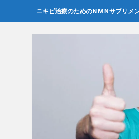
メ
ニキビ治療のためのNMNサプリメ
イ
ン
コ
ン
テ
ン
ツ
に
ス
キ
ッ
プ