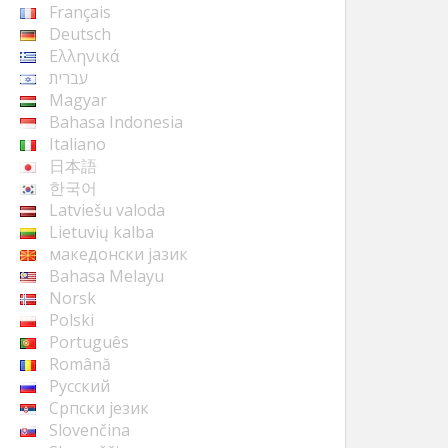
Français
Deutsch
Ελληνικά
עברית
Magyar
Bahasa Indonesia
Italiano
日本語
한국어
Latviešu valoda
Lietuvių kalba
македонски јазик
Bahasa Melayu
Norsk
Polski
Português
Română
Русский
Cрпски језик
Slovenčina