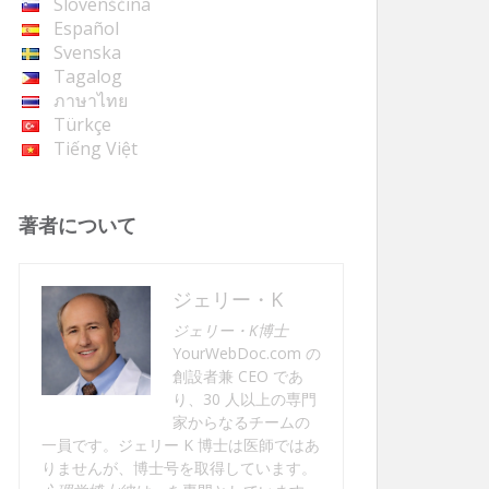
Slovenščina
Español
Svenska
Tagalog
ภาษาไทย
Türkçe
Tiếng Việt
著者について
ジェリー・K
ジェリー・K博士
YourWebDoc.com の
創設者兼 CEO であ
り、30 人以上の専門
家からなるチームの
一員です。ジェリー K 博士は医師ではあ
りませんが、博士号を取得しています。