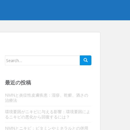
検
索
す
る：
最近の投稿
NMNと炎症性皮膚疾患：湿疹、乾癬、酒さの
治療法
環境要因がニキビに与える影響：環境要因によ
るニキビの悪化から回復するには？
NMNとニキビ：ビタミンやミネラルとの併用