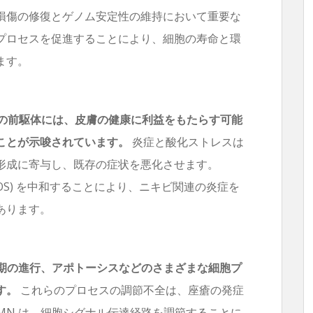
A損傷の修復とゲノム安定性の維持において重要な
 修復プロセスを促進することにより、細胞の寿命と環
ます。
むその前駆体には、皮膚の健康に利益をもたらす可能
ことが示唆されています。
炎症と酸化ストレスは
形成に寄与し、既存の症状を悪化させます。
ROS) を中和することにより、ニキビ関連の炎症を
あります。
周期の進行、アポトーシスなどのさまざまな細胞プ
す。
これらのプロセスの調節不全は、座瘡の発症
MN は、細胞シグナル伝達経路を調節することに