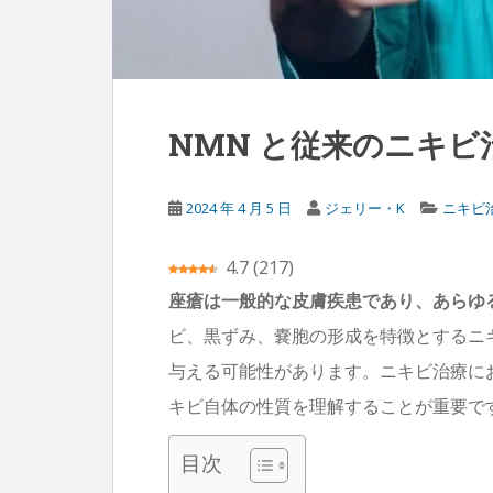
NMN と従来のニキビ
2024 年 4 月 5 日
ジェリー・K
ニキビ
4.7
(
217
)
座瘡は一般的な皮膚疾患であり、あらゆ
ビ、黒ずみ、嚢胞の形成を特徴とするニ
与える可能性があります。ニキビ治療にお
キビ自体の性質を理解することが重要で
目次