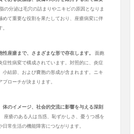
脂の分泌は毛穴の詰まりやニキビの原因となりま
極めて重要な役割を果たしており、座瘡病変に伴
す。
胞性座瘡まで、さまざまな形で存在します。
面皰
炎症性病変で構成されています。対照的に、炎症
、小結節、および嚢胞の形成が含まれます。ニキ
アプローチが決まります。
、体のイメージ、社会的交流に影響を与える深刻
。
座瘡のある人は当惑、恥ずかしさ、憂うつ感を
や日常生活の機能障害につながります。