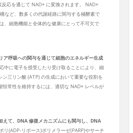
応を通じて NAD+ に変換されます。 NAD+
機構など、数多くの代謝経路に関与する補酵素で
ことは、細胞機能と全体的な健康にとって不可欠で
ンドリア呼吸への関与を通じて細胞のエネルギー生成
謝反応中に電子を授受したり受け取ることにより、細
三リン酸 (ATP) の生成において重要な役割を
恒常性を維持するには、適切な NAD+ レベルが
加えて、DNA 修復メカニズムにも関与し、DNA
ポリ(ADP-リボース)ポリメラーゼ(PARP)やサーチ