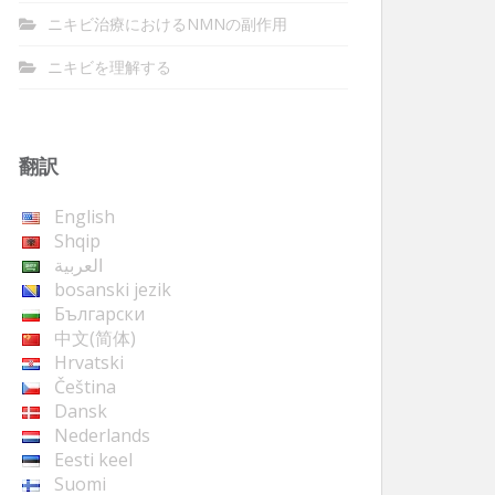
ニキビ治療におけるNMNの副作用
ニキビを理解する
翻訳
English
Shqip
العربية
bosanski jezik
Български
中文(简体)
Hrvatski
Čeština
Dansk
Nederlands
Eesti keel
Suomi