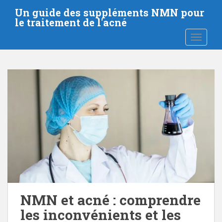
P
Un guide des suppléments NMN pour
a
le traitement de l'acné
s
BASCUL
s
e
r
a
u
c
o
n
t
e
n
u
p
r
NMN et acné : comprendre
i
les inconvénients et les
n
c