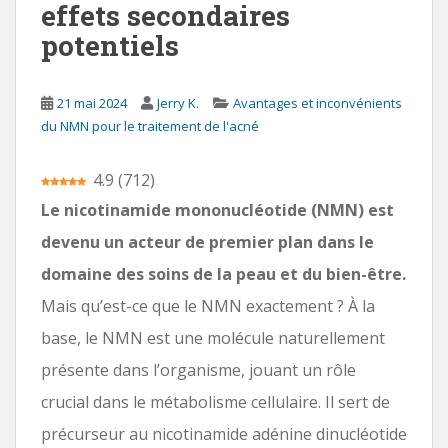
effets secondaires
i
potentiels
p
a
l
21 mai 2024
Jerry K.
Avantages et inconvénients
du NMN pour le traitement de l'acné
4.9
(
712
)
Le nicotinamide mononucléotide (NMN) est
devenu un acteur de premier plan dans le
domaine des soins de la peau et du bien-être.
Mais qu’est-ce que le NMN exactement ? À la
base, le NMN est une molécule naturellement
présente dans l’organisme, jouant un rôle
crucial dans le métabolisme cellulaire. Il sert de
précurseur au nicotinamide adénine dinucléotide