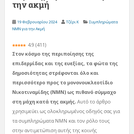
την ακμή
ε
χ
ό
19 Φεβρουαρίου 2024
Τζέρι Κ
Συμπληρώματα
μ
NMN για την Ακμή
ε
ν
4.9
(
411
)
ο
Στον κόσμο της περιποίησης της
επιδερμίδας και της ευεξίας, τα φώτα της
δημοσιότητας στρέφονται όλο και
περισσότερο προς το μονονουκλεοτίδιο
Νικοτιναμίδης (NMN) ως πιθανό σύμμαχο
στη μάχη κατά της ακμής.
Αυτό το άρθρο
χρησιμεύει ως ολοκληρωμένος οδηγός σας για
τα συμπληρώματα NMN και τον ρόλο τους
στην αντιμετώπιση αυτής της κοινής